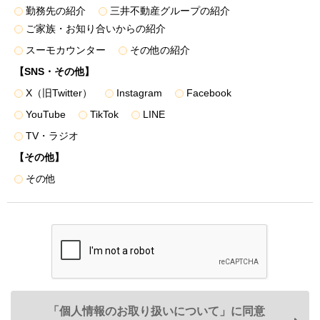
利用目的
勤務先の紹介
三井不動産グループの紹介
ご家族・お知り合いからの紹介
弊社および弊社のグループ各社（三井不動産株式会社および
スーモカウンター
その他の紹介
三井不動産株式会社の有価証券報告書等に記載されている連
結子会社とし、以下同じとします）は、お客様情報を以下の
【SNS・その他】
利用目的の達成に必要な範囲で利用いたします。
X（旧Twitter）
Instagram
Facebook
YouTube
TikTok
LINE
１．弊社の事業に関する商品・サービスの提供のため
TV・ラジオ
＜例として、以下の利用目的が含まれます＞
【その他】
・郵便物・電子メール・電話等による営業活動
その他
・不動産に関するお客様との契約や取引の履行
・不動産引渡し後のレジデンシャル・カスタマーサービスの
提供
・提供する不動産の管理・運営
・お客様との取引やサービスの提供に関する郵便物・電子メ
「個人情報のお取り扱いについて」に同意