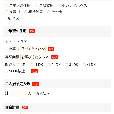
ご本人居住用
ご親族用
セカンドハウス
【電話】0120-431-711 ※受付時間 10:00～17:00（毎週
投資用
相続対策
その他
火・水・木曜日は除く）
（最大5つ）
本マンション販売に係る個人情報の管理責任者
ご希望の住宅
必須
三井不動産レジデンシャル株式会社
マンション
会社概要［
https://www.mfr.co.jp/company/outline/
］・
役員一覧［
https://www.mfr.co.jp/company/officer/
］
ご予算
必須
専有面積
必須
間取り
1R
1LDK
2LDK
3LDK
4LDK
＜本マンション契約申込の有無が確定したのちの各社個別の
5LDK以上
必須
利用目的およびお問合せ先＞
ご入居予定人数
必須
Ⅰ．三井不動産レジデンシャル株式会社
（
http://www.31sumai.com/pid/privacy/
）
計
人（半角で入力）
1．会社概要［
https://www.mfr.co.jp/company/outline/
］・役
員一覧［
https://www.mfr.co.jp/company/officer/
］
資金計画
必須