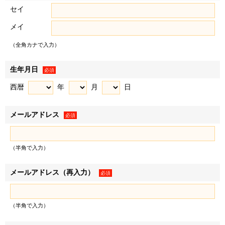
セイ
三井不動産レジデンシャル株式会社、三菱地所レジデンス
メイ
株式会社の2社
（全角カナで入力）
（3）共同利用する個人情報の項目
お名前、ご住所、電話番号等、上記の利用目的に必要な範
生年月日
必須
囲の個人情報の項目。
西暦
年
月
日
2．個人情報の提供
メールアドレス
必須
お客様の個人情報は、上記利用目的の達成に必要な範囲で、
以下の相手先等に対して、書面・郵便物・電話・電子メール
（半角で入力）
等で提供されることがあります。
メールアドレス（再入力）
必須
（1）個人情報を提供する相手先（例示）
①本マンションの事業主。
（半角で入力）
②不動産取引の付帯業務における金融機関、司法書士、土