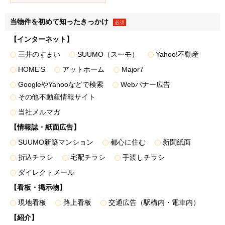
（以下「お客様情報」といいます）を取得し、以下の各条の
目的、利用範囲にて利用いたします。
当物件を初めて知ったきっかけ
必須
＜例として、以下の情報を取得します＞
【インターネット】
三井のすまい
SUUMO（スーモ）
Yahoo!不動産
・お客様から提供された情報（氏名、住所、電話番号、電子
メールアドレス、生年月日、性別、職業など、お客様から提
HOME'S
アットホーム
Major7
供された一切の情報で、物件来場後に不動産取引に際して提
GoogleやYahooなどで検索
Webバナー広告
供された情報を含みます）
その他不動産情報サイト
当社メルマガ
・WEBサイトの閲覧履歴
【情報誌・紙面広告】
２．お客様は、登録した情報に変更があった場合、下記「個
SUUMO新築マンション
都心に住む
新聞紙面
人情報に関するお問い合わせ窓口」に記載の各窓口へ連絡の
折込チラシ
宅配チラシ
手渡しチラシ
うえ登録情報を変更するものとします。変更登録がなされな
かった場合、お客様はサービスの提供を受けられないなどの
ダイレクトメール
不利益を被ることがありますが、弊社に帰責事由がない限
【看板・掲示物】
り、弊社は責任を負いません。
現地看板
路上看板
交通広告（駅構内・電車内）
【紹介】