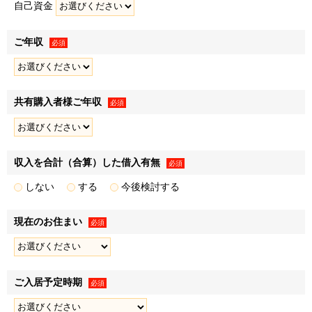
自己資金
三井不動産レジデンシャル株式会社（以下「弊社」といいま
す）は、三井不動産グループの一員です。
ご年収
必須
三井不動産グループは、すまいとくらしに関する事業のほ
か、商業施設事業、ホテル・リゾート事業、オフィスビル事
業、ロジスティクス事業など、様々な事業を展開しています
共有購入者様ご年収
必須
（詳細は三井不動産株式会社のホームページ
［
https://www.mitsuifudosan.co.jp/
］をご確認ください）。
なお、弊社の個人情報保護方針および個人情報の取扱いにつ
きましては、以下をご覧ください。
収入を合計（合算）した借入有無
必須
個人情報保護方針［
https://www.31sumai.com/privacy/
］
しない
する
今後検討する
個人情報の取扱いについて［
https://www.mfr.co.jp/policy/
］
現在のお住まい
必須
個人情報の取得
１．弊社は、資料請求・物件エントリーいただいた方、物件
ご入居予定時期
に来場いただいた方、ならびに売買契約を締結いただいた方
必須
（以下「お客様」といいます）に関する以下記載の個人情報