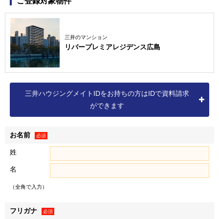
ご登録対象物件
きます。なお、本マンションの契約申込の有無が確定した後
は、各社個別の目的にて利用させていただきます。
三井のマンション
リバープレミアレジデンス広島
＜本マンション販売のための共同利用の利用目的およびお問
合せ窓口＞
1．個人情報の共同利用
三井ハウジングメイトIDをお持ちの方はIDで資料請求
ができます
（1）利用目的
①リバープレミアレジデンス広島の販売に関する情報、サ
お名前
必須
ービスの提供。
姓
②リバープレミアレジデンス広島の購入、入居にいたる諸
名
手続きの実施。
（全角で入力）
③共同利用各社における個別の利用目的に基づく利用。
フリガナ
必須
（2）共同利用者の範囲