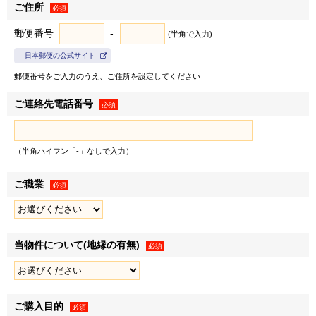
ご住所
地家屋調査士、不動産管理業者。
必須
郵便番号
-
(半角で入力)
③その他、上記の利用目的の達成に必要な範囲の相手先。
日本郵便の公式サイト
（2）提供される個人情報の項目
郵便番号をご入力のうえ、ご住所を設定してください
お名前、ご住所、電話番号等、上記の利用目的に必要な範
ご連絡先電話番号
必須
囲の個人情報の項目。
（3）ご本人からお申し出いただくことにより、相手先への提
（半角ハイフン「-」なしで入力）
供は停止いたします。
ご職業
必須
3．お問合せ窓口（本マンションの契約申込の有無が確定され
る前）
当物件について(地縁の有無)
必須
本マンション販売に係るお客様の個人情報についての訂正・
利用停止等および開示のご請求、ご意見等のお申し出につい
ては、以下のお問合せ窓口にご連絡ください。
ご購入目的
必須
[リバープレミアレジデンス広島] インフォメーションデスク