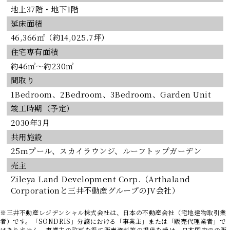
地上37階・地下1階
延床面積
46,366㎡（約14,025.7坪）
住宅専有面積
約46㎡〜約230㎡
間取り
1Bedroom、2Bedroom、3Bedroom、Garden Unit
竣工時期（予定）
2030年3月
共用施設
25mプール、スカイラウンジ、ルーフトップガーデン
売主
Zileya Land Development Corp.（Arthaland
Corporationと三井不動産グループのJV会社）
※三井不動産レジデンシャル株式会社は、日本の不動産会社（宅地建物取引業
者）です。「SONDRIS」分譲における「事業主」または「販売代理業者」で
はありません。事業主の許可を得て販売資料等の提供を受け、日本国内での販