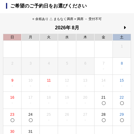
ご希望のご予約日をお選びください
○ 余裕あり △ まもなく満席 × 満席 － 受付不可
2026
年
8月
日
月
火
水
木
金
土
1
2
3
4
5
6
7
8
9
10
11
12
13
14
15
16
17
18
19
20
21
22
23
24
25
26
27
28
29
30
31