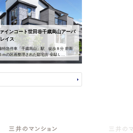
ァインコート世田谷千歳烏山アーバ
レイス
線特急停車「千歳烏山」駅 徒歩８分 前面
６ｍの区画整理された邸宅街 全邸Ｌ…