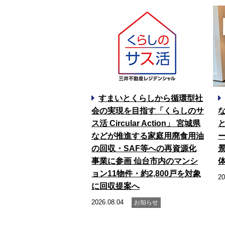
すまいとくらしから循環型社
会の実現を目指す「くらしのサ
ス活 Circular Action」 宮城県
などが推進する家庭用廃食用油
の回収・SAF等への再資源化
事業に参画 仙台市内のマンシ
ョン11物件・約2,800戸を対象
20
に回収提案へ
2026.08.04
お知らせ