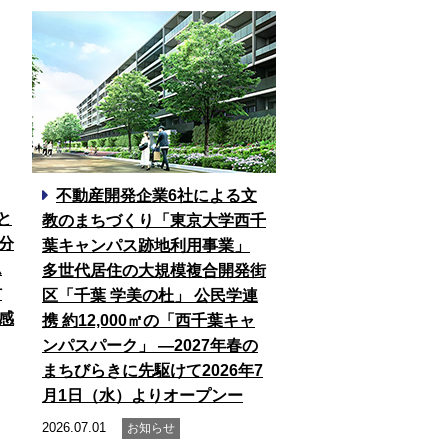
不動産開発企業6社による文
と
教のまちづくり「東京大学西千
分
葉キャンパス跡地利用事業」
ム
多世代居住の大規模複合開発街
材
区「千葉 学美の杜」 公民学連
感
携 約12,000㎡の「西千葉キャ
ンパスパーク」 ―2027年春の
まちびらきに先駆けて2026年7
月1日（水）よりオープンー
2026.07.01
お知らせ