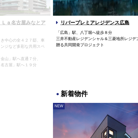
ａＬａ名古屋みなとア
リバープレミアレジデンス広島
「広島」駅、八丁堀へ徒歩８分
三井不動産レジデンシャル＆三菱地所レジデ
向き中心の全４２７邸、車
贈る共同開発プロジェクト
ウンジなど多彩な共用スペ
「金山」駅へ直通７分、
「名古屋」駅へ１９分
新着物件
NEW