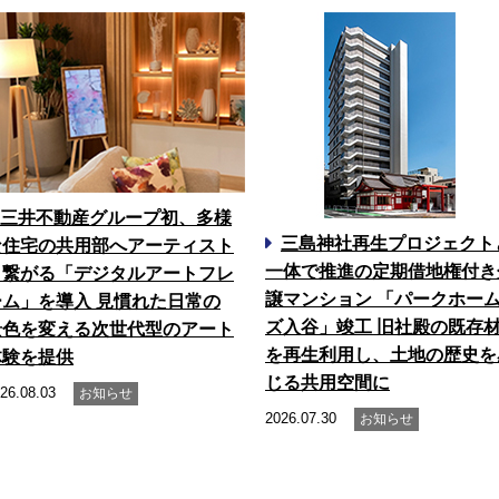
三井不動産グループ初、多様
三島神社再生プロジェクト
な住宅の共用部へアーティスト
一体で推進の定期借地権付き
と繋がる「デジタルアートフレ
譲マンション 「パークホー
ーム」を導入 見慣れた日常の
ズ入谷」竣工 旧社殿の既存
景色を変える次世代型のアート
を再生利用し、土地の歴史を
体験を提供
じる共用空間に
26.08.03
お知らせ
2026.07.30
お知らせ