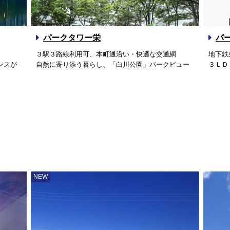
パークタワー栄
パ
３駅３路線利用可、本町通沿い・快適な交通網
地下鉄
ンスが
自然に寄り添う暮らし、「白川公園」パークビュー
３ＬＤ
NEW