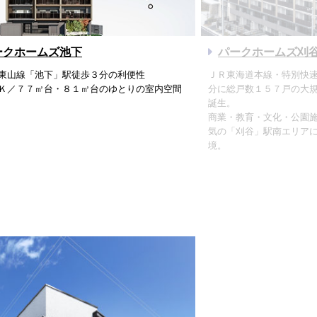
ークホームズ池下
パークホームズ刈
東山線「池下」駅徒歩３分の利便性
ＪＲ東海道本線・特別快
Ｋ／７７㎡台・８１㎡台のゆとりの室内空間
分に総戸数１５７戸の大
誕生。
商業・教育・文化・公園
気の「刈谷」駅南エリア
境。