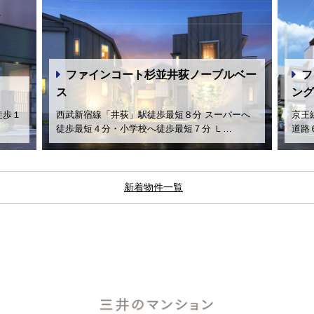
ファインコート杉並井荻ノーブルベー
フ
ス
ング
徒歩１
西武新宿線「井荻」駅徒歩最短８分 スーパーへ
京王
徒歩最短４分・小学校へ徒歩最短７分 Ｌ…
道路
新着物件一覧