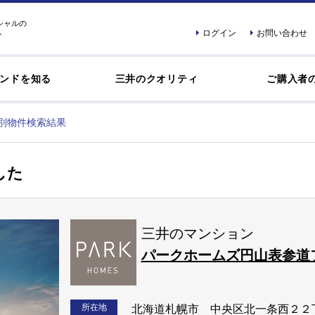
シャルの
ログイン
お問い合わせ
ト
ンドを知る
三井のクオリティ
ご購入者
別物件検索結果
した
三井のマンション
パークホームズ円山表参道
所在地
北海道札幌市 中央区北一条西２２