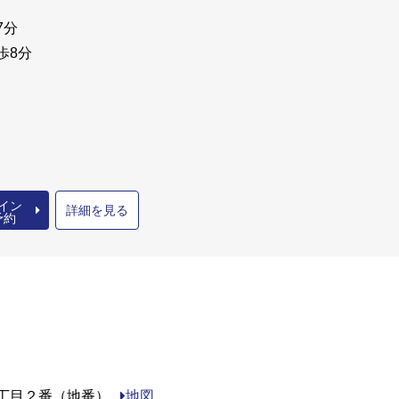
7分
歩8分
イン
詳細を見る
予約
丁目２番（地番）
地図