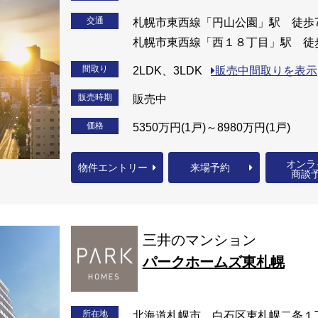
交通
札幌市東西線「円山公園」駅 徒歩
札幌市東西線「西１８丁目」駅 徒
間取り
2LDK、3LDK
販売中間取りを表示
販売時期
販売中
価格
5350万円(1戸)～8980万円(1戸)
オンラ
物件エントリー
来場予約
商談
三井のマンション
パークホームズ東札幌
所在地
北海道札幌市 白石区東札幌二条１