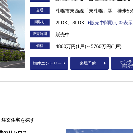
交通
札幌市東西線「東札幌」駅 徒歩5
間取り
2LDK、3LDK
販売中間取りを表示
販売時期
販売中
価格
4860万円(1戸)～5760万円(1戸)
オンラ
物件エントリー
来場予約
商談
・注文住宅を探す
井のリハウス