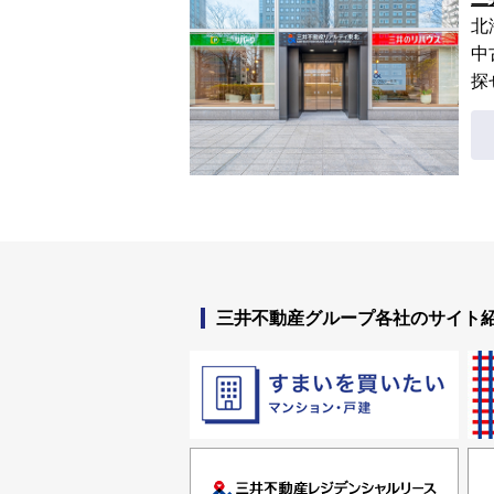
北
中
探
三井不動産グループ各社のサイト