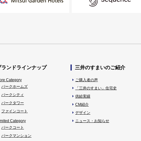
ブランドラインナップ
三井のすまいのご紹介
ore Category
ご購入者の声
パークホームズ
「三井のすまい」住宅史
パークシティ
供給実績
パークタワー
CM紹介
ファインコート
デザイン
imited Category
ニュース・お知らせ
パークコート
パークマンション