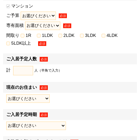
• 広告配信事業者を利用した行動ターゲティング広告（取
マンション
得した閲覧履歴やサービス利用履歴等の情報を分析し、お客
ご予算
様の属性・興味関心を推定して出稿内容を変える広告手法）
必須
※3
の配信
専有面積
必須
• クーポン・サービス利用時の割引等の特典の提供
間取り
1R
1LDK
2LDK
3LDK
4LDK
※1・※2・※3弊社または弊社のグループ各社が取得した
5LDK以上
必須
取引履歴等の情報を分析し、お客様の属性・興味関心等を推
定した上での案内を含みます。上記の案内・配信・提供は電
ご入居予定人数
必須
話、封書葉書等、メールマガジン、またはダイレクトメール
計
人（半角で入力）
等により行います。
３．弊社および弊社のグループ各社の取り扱うお客様の衣･
現在のお住まい
食･住･遊･働に関わる、商品・サービスの開発・改善、ならび
必須
に弊社および弊社のグループ各社が行うお客様によりよい商
品・サービスを提供するための市場調査などのマーケティン
グ活動・調査・分析のため
ご入居予定時期
必須
＜例として、以下の利用目的が含まれます＞
• 新規事業の企画、新商品の開発、既存商品・サービスの
改善