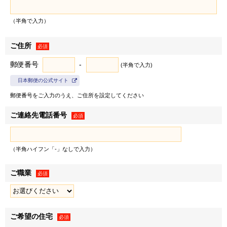
び三井不動産株式会社の有価証券報告書等に記載されている
連結子会社とし、以下同じとします）は、お客様情報を以下
（半角で入力）
の利用目的の達成に必要な範囲で利用いたします。
ご住所
１．弊社の事業に関する商品・サービスの提供のため
必須
＜例として、以下の利用目的が含まれます＞
郵便番号
-
(半角で入力)
• 郵便物・電子メール・電話等による営業活動
日本郵便の公式サイト
• 不動産に関するお客様との契約や取引の履行
郵便番号をご入力のうえ、ご住所を設定してください
• 不動産引渡し後のレジデンシャル・カスタマーサービス
の提供
ご連絡先電話番号
必須
• 提供する不動産の管理・運営
• お客様との取引やサービスの提供に関する郵便物・電子
メール・電話等による連絡、問い合わせ対応
（半角ハイフン「-」なしで入力）
２．弊社および弊社のグループ各社の取り扱うお客様の衣･
ご職業
※1
必須
食･住･遊･働に関わる商品・サービスの紹介
ならびに各種
情報・特典の提供のため
＜例として、以下の利用目的が含まれます＞
※2
• 各種セミナー・キャンペーン・イベントの案内
ご希望の住宅
必須