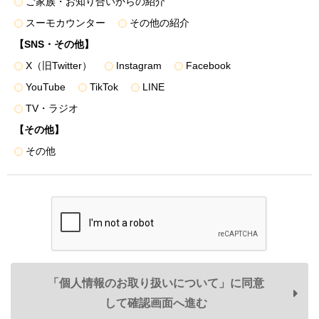
ご家族・お知り合いからの紹介
ます。
スーモカウンター
その他の紹介
【SNS・その他】
第三者提供
X（旧Twitter）
Instagram
Facebook
１．弊社は、法令の規定に基づく場合のほか、上記「利用目
YouTube
TikTok
LINE
的」に記載した1.～3.の利用目的の達成に必要な範囲で、お
TV・ラジオ
客様情報を弊社のグループ各社、住宅事業の共同事業者など
の第三者に提供することがあります。
【その他】
２．提供するお客様情報は、氏名、住所、電話番号のほか、
その他
各利用目的の達成のために必要な項目とさせていただきます
が、必要最低限の項目に限定することとします。
＜提供する個人データ例＞
• 弊社が取り扱う不動産に関し、
資料請求・物件エントリ
ーおよび物件来場の際に登録いただいた事項
• 不動産取引の際に届出いただいた事項（取引した物件
名・価格・対応履歴・不動産引渡し後の連絡先等を含みま
「個人情報のお取り扱いについて」に同意
す）
して確認画面へ進む
• 弊社が分譲した物件に関する各種図面情報（設計施工図