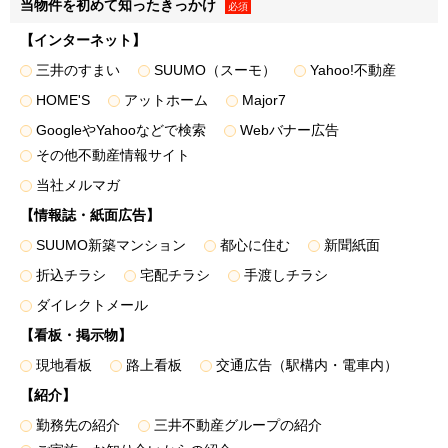
当物件を初めて知ったきっかけ
• アンケートの実施
必須
• 顧客動向分析
【インターネット】
• 販売促進活動の効果検証､販売促進計画の策定
三井のすまい
SUUMO（スーモ）
Yahoo!不動産
４．上記利用目的１～３の達成にあたり第三者に提供するた
HOME'S
アットホーム
Major7
め
GoogleやYahooなどで検索
Webバナー広告
その他不動産情報サイト
当社メルマガ
個人関連情報の取得
弊社は、第三者であるデータ提供サービス事業者から
【情報誌・紙面広告】
Cookieや広告ID（スマートフォン端末の識別子）等（以下
SUUMO新築マンション
都心に住む
新聞紙面
「Cookie等」といいます）により収集されたWebの閲覧・利
折込チラシ
宅配チラシ
手渡しチラシ
用履歴およびその分析結果を取得し、これをお客様の個人デ
ダイレクトメール
ータと紐づけたうえで、広告配信等の目的で利用いたしま
【看板・掲示物】
す。
また、弊社のグループ各社からCookie等により収集された
現地看板
路上看板
交通広告（駅構内・電車内）
Webの閲覧・利用履歴およびその分析結果を取得し、これを
【紹介】
お客様の個人データと紐づけたうえで、上記「利用目的」に
勤務先の紹介
三井不動産グループの紹介
記載した1.～3.の利用目的の達成に必要な範囲で利用いたし