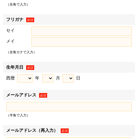
（以下「お客様情報」といいます）を取得し、以下の各条の
（全角で入力）
目的、利用範囲にて利用いたします。
＜例として、以下の情報を取得します＞
フリガナ
必須
• お客様から提供された情報（氏名、住所、電話番号、電
セイ
子メールアドレス、生年月日、性別、職業など、お客様から
メイ
提供された一切の情報で、物件来場後に不動産取引に際して
提供された情報を含みます）
（全角カナで入力）
• WEBサイトの閲覧履歴
２．お客様は、登録した情報に変更があった場合、下記「個
生年月日
必須
人情報に関するお問い合わせ窓口」に記載の各窓口へ連絡の
西暦
年
月
日
うえ登録情報を変更するものとします。変更登録がなされな
かった場合、お客様はサービスの提供を受けられないなどの
メールアドレス
不利益を被ることがありますが、弊社に帰責事由がない限
必須
り、弊社は責任を負いません。
（半角で入力）
利用目的
メールアドレス（再入力）
必須
弊社および弊社のグループ各社（三井不動産株式会社およ