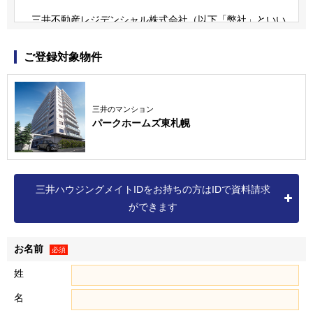
三井不動産レジデンシャル株式会社（以下「弊社」といい
ます）は、三井不動産グループの一員です。
三井不動産グループは、すまいとくらしに関する事業のほ
ご登録対象物件
か、商業施設事業、ホテル・リゾート事業、オフィスビル事
業、ロジスティクス事業など、様々な事業を展開しています
（詳細は三井不動産株式会社の
ホームページ
をご確認くださ
三井のマンション
パークホームズ東札幌
い）。
なお、弊社の個人情報保護方針および個人情報の取扱いに
つきましては、以下をご覧ください。
個人情報保護方針
三井ハウジングメイトIDをお持ちの方はIDで資料請求
個人情報の取扱いについて
ができます
お名前
個人情報の取得
必須
１．弊社は、資料請求・物件エントリーいただいた方、物件
姓
に来場いただいた方、ならびに売買契約を締結いただいた方
名
（以下「お客様」といいます）に関する以下記載の個人情報