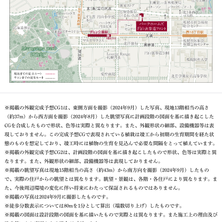
※掲載の外観完成予想CG1は、東側方面を撮影（2024年9月）した写真、現地13階相当の高さ
（約37m）から西方面を撮影（2024年8月）した眺望写真に計画段階の図面を基に描き起こした
CGを合成したもので形状、色等は実際と異なります。また、外観形状の細部、設備機器等は表
現しておりません。この完成予想CGで表現されている植栽は竣工から初期の生育期間を経た状
態のものを想定しており、竣工時には植物の生育を見込んで必要な間隔をとって植えています。
※掲載の外観完成予想CG2は、計画段階の図面を基に描き起こしたもので形状、色等は実際と異
なります。また、外観形状の細部、設備機器等は表現しておりません。
※掲載の眺望写真は現地15階相当の高さ（約43m）から南方向を撮影（2024年9月）したもの
で、実際の住戸からの眺望とは異なります。眺望・景観は、各階・各住戸により異なります。ま
た、今後周辺環境の変化に伴い将来にわたって保証されるものではありません。
※掲載の写真は2024年9月に撮影したものです。
※徒歩分数表示については80mを1分として算出（端数切り上げ）したものです。
※掲載の図面は設計段階の図面を基に描いたもので実際とは異なります。また施工上の理由及び