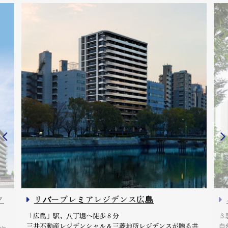
ク
リバープレミアレジデンス広島
「広島」駅、八丁堀へ徒歩８分
３
三井不動産レジデンシャル＆三菱地所レジデンスが贈る共
自