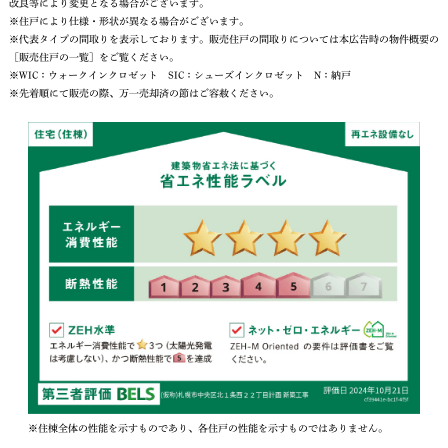
改良等により変更となる場合がございます。
※住戸により仕様・形状が異なる場合がございます。
※代表タイプの間取りを表示しております。販売住戸の間取りについては本広告時の物件概要の
［販売住戸の一覧］をご覧ください。
※WIC：ウォークインクロゼット SIC：シューズインクロゼット N：納戸
※先着順にて販売の際、万一売却済の節はご容赦ください。
※住棟全体の性能を示すものであり、各住戸の性能を示すものではありません。