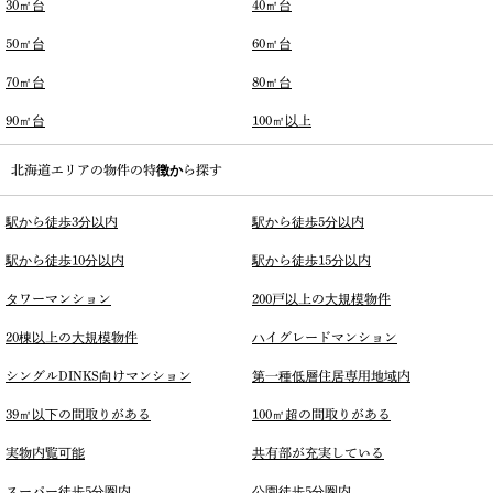
30㎡台
40㎡台
50㎡台
60㎡台
70㎡台
80㎡台
90㎡台
100㎡以上
北海道エリアの物件の特徴から探す
駅から徒歩3分以内
駅から徒歩5分以内
駅から徒歩10分以内
駅から徒歩15分以内
タワーマンション
200戸以上の大規模物件
20棟以上の大規模物件
ハイグレードマンション
シングルDINKS向けマンション
第一種低層住居専用地域内
39㎡以下の間取りがある
100㎡超の間取りがある
実物内覧可能
共有部が充実している
スーパー徒歩5分圏内
公園徒歩5分圏内