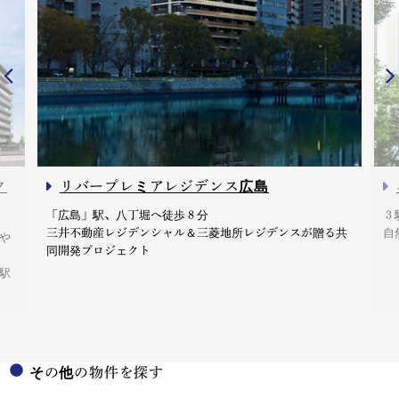
ク
リバープレミアレジデンス広島
「広島」駅、八丁堀へ徒歩８分
３
三井不動産レジデンシャル＆三菱地所レジデンスが贈る共
自
や
同開発プロジェクト
駅
その他の物件を探す