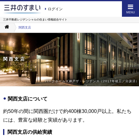
ログイン
MENU
三井不動産レジデンシャルの
住まい情報総合サイト
関西支店
関西支店
パークホームズ神戸ザ・レジデンス（2017年竣工／分譲済）
関西支店について
約50年の間に関西圏だけで約400棟30,000戸以上。私たち
には、豊富な経験と実績があります。
関西支店の供給実績