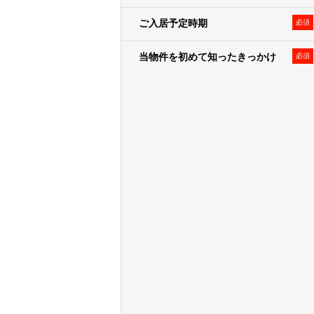
また、弊社のグループ各社からCoo
づけたうえで、上記「利用目的」に記
ご入居予定時期
必須
当物件を初めて知ったきっかけ
必須
第三者提供
１．弊社は、法令の規定に基づく場合
プ各社、住宅事業の共同事業者など
２．提供するお客様情報は、氏名、
限定することとします。
＜提供する個人データ例＞
• 弊社が取り扱う不動産に関し、
資
• 不動産取引の際に届出いただい
• 弊社が分譲した物件に関する各
＜個人データを提供する相手先例
• 弊社のグループ各社
• 住宅事業の共同事業者、事業主
• 不動産取引の付帯業務における
• 不動産引渡し後のレジデンシャ
３．第三者に提供する場合は、書面、