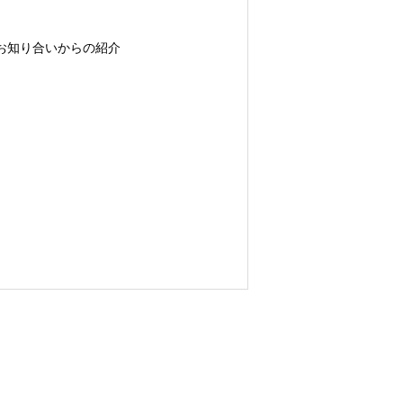
正・利用停止等・苦情受付窓口」に記
お知り合いからの紹介
は全部が受けられなくなる場合があり