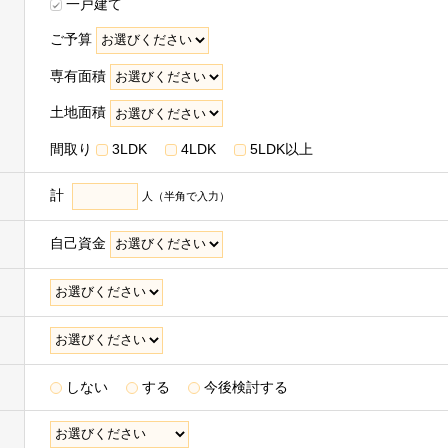
一戸建て
等の特典の提供
ご予算
グループ各社が取得した取引履歴等の情報を分析し、お客様の属性・興味
話、封書葉書等、メールマガジン、またはダイレクトメール等により行
専有面積
取り扱うお客様の衣･食･住･遊･働に関わる、商品・サービスの開発・
土地面積
品・サービスを提供するための市場調査などのマーケティング活動・調
まれます＞
間取り
3LDK
4LDK
5LDK以上
、既存商品・サービスの改善
計
人（半角で入力）
自己資金
進計画の策定
たり第三者に提供するため
ス事業者からCookieや広告ID（スマートフォン端末の識別子）等（以
しない
する
今後検討する
およびその分析結果を取得し、これをお客様の個人データと紐づけたう