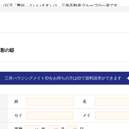
（以下「弊社」といいます）は、三井不動産グループの一員です。
らしに関する事業のほか、商業施設事業、ホテル・リゾート事業、オフ
（詳細は三井不動産株式会社の
ホームページ
をご確認ください）。
び個人情報の取扱いにつきましては、以下をご覧ください。
緑彩の邸
リーいただいた方、物件に来場いただいた方、ならびに売買契約を締結
三井ハウジングメイトIDをお持ちの方はIDで資料請求ができます
（以下「お客様情報」といいます）を取得し、以下の各条の目的、利用
す＞
名、住所、電話番号、電子メールアドレス、生年月日、性別、職業など、
て提供された情報を含みます）
姓
名
があった場合、下記「個人情報に関するお問い合わせ窓口」に記載の各
セイ
メイ
かった場合、お客様はサービスの提供を受けられないなどの不利益を被