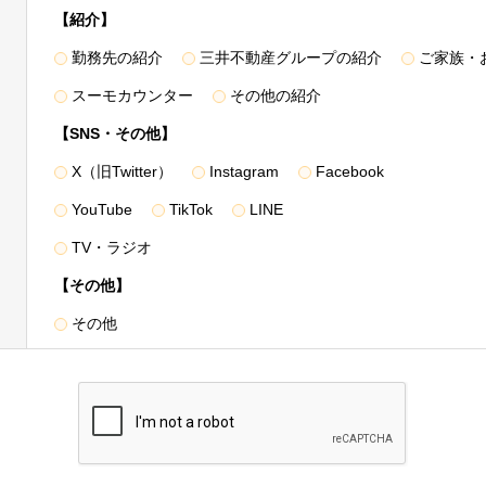
合は、暗号化する等必要な措置を講じて受け渡しを行います。
【紹介】
めに則った申し出により、第三者への提供を停止いたします。下記「訂
勤務先の紹介
三井不動産グループの紹介
ご家族・
式会社 総務部」へお申し出ください。停止によりサービスの一部また
スーモカウンター
その他の紹介
【SNS・その他】
X（旧Twitter）
Instagram
Facebook
YouTube
TikTok
LINE
とおり共同利用いたします。
TV・ラジオ
号、
メールアドレス、取引履歴に関する情報等
【その他】
＞
資料請求・物件エントリーおよび物件来場の際に登録いただいた事項
その他
た事項（取引した物件名・価格・対応履歴等を含みます）
種図面情報（設計施工図面・パンフレット図面等）
3.の利用目的と同様