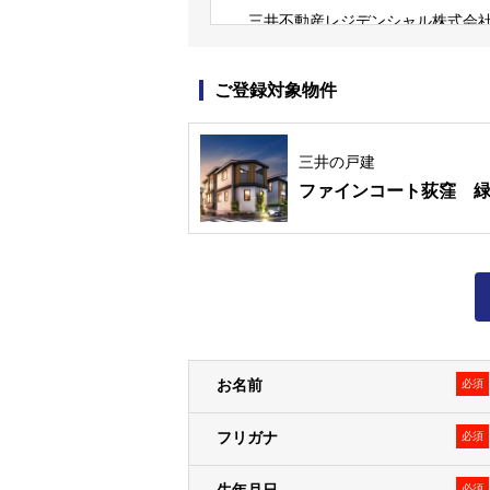
三井不動産レジデンシャル株式会社
三井不動産グループは、すまいとく
など、様々な事業を展開しています
ご登録対象物件
なお、弊社の個人情報保護方針およ
個人情報保護方針
個人情報の取扱いについて
三井の戸建
ファインコート荻窪 
個人情報の取得
１．弊社は、資料請求・物件エント
ます）に関する以下記載の個人情報
＜例として、以下の情報を取得しま
• お客様から提供された情報（氏
で、物件来場後に不動産取引に際し
お名前
必須
• WEBサイトの閲覧履歴
２．お客様は、登録した情報に変更
フリガナ
必須
ものとします。変更登録がなされな
必須