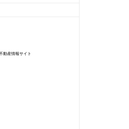
取得し、これをお客様の個人データと紐
な範囲で、お客様情報を弊社のグルー
いただきますが、必要最低限の項目に
不動産情報サイト
含みます）
携先
テリア業者
管理に十分に配慮して受け渡しを行う