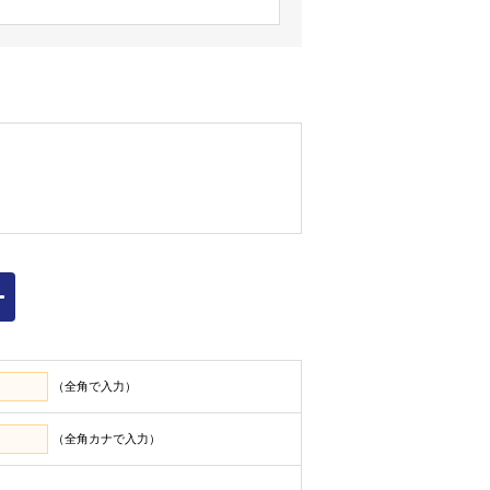
ィスビル事業、ロジスティクス事業
いただいた方（以下「お客様」といい
範囲にて利用いたします。
お客様から提供された一切の情報
（全角で入力）
窓口へ連絡のうえ登録情報を変更する
（全角カナで入力）
ることがありますが、弊社に帰責事由