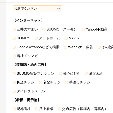
kie等により収集されたWebの閲覧・利用履歴およびその分析結果を
載した1.～3.の利用目的の達成に必要な範囲で利用いたします。
【インターネット】
のほか、上記「利用目的」に記載した1.～3.の利用目的の達成に必要
三井のすまい
SUUMO（スーモ）
Yahoo!不動産
の第三者に提供することがあります。
HOME'S
アットホーム
Major7
住所、電話番号のほか、各利用目的の達成のために必要な項目とさせて
GoogleやYahooなどで検索
Webバナー広告
その他
当社メルマガ
料請求・物件エントリーおよび物件来場の際に登録いただいた事項
【情報誌・紙面広告】
た事項（取引した物件名・価格・対応履歴・不動産引渡し後の連絡先等を
種図面情報（設計施工図面・パンフレット図面等）
SUUMO新築マンション
都心に住む
新聞紙面
＞
折込チラシ
宅配チラシ
手渡しチラシ
ダイレクトメール
、販売業務の委託先（販売代理会社・媒介会社等）、顧客紹介を受けた提
金融機関・保証会社、司法書士・土地家屋調査士、不動産管理会社、イン
【看板・掲示物】
ル・カスタマーサービスにおける協力会社（施工会社、住宅設備会社等）
現地看板
路上看板
交通広告（駅構内・電車内）
郵便物、電話、FAX、電子メール、電子媒体などを用いて行い、安全