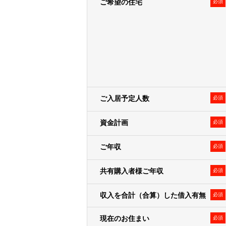
ご希望の住宅
必須
• クーポン・サービス利用時の割引
※1・※2・※3弊社または弊社の
ます。上記の案内・配信・提供は電
３．弊社および弊社のグループ各社の
ープ各社が行うお客様によりよい商
＜例として、以下の利用目的が含
• 新規事業の企画、新商品の開発
• アンケートの実施
ご入居予定人数
必須
• 顧客動向分析
資金計画
• 販売促進活動の効果検証､販売促
必須
４．上記利用目的１～３の達成にあ
ご年収
必須
共有購入者様ご年収
必須
個人関連情報の取得
弊社は、第三者であるデータ提供サービ
収入を合計（合算）した借入有無
必須
り収集されたWebの閲覧・利用履歴
ます。
現在のお住まい
必須