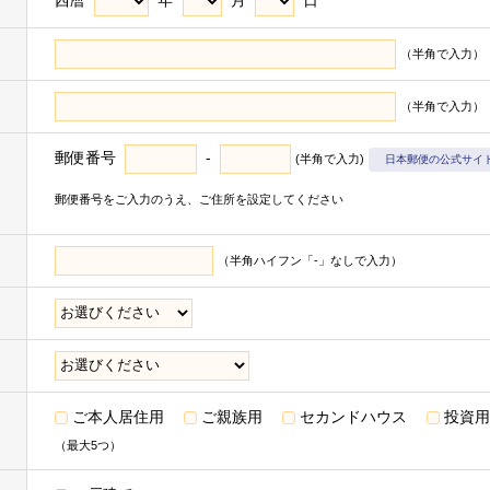
西暦
年
月
日
ん。
（半角で入力）
（半角で入力）
井不動産株式会社および三井不動産株式会社の有価証券報告書等に記載
の利用目的の達成に必要な範囲で利用いたします。
郵便番号
-
(半角で入力)
日本郵便の公式サイ
ビスの提供のため
まれます＞
郵便番号をご入力のうえ、ご住所を設定してください
る営業活動
取引の履行
（半角ハイフン「-」なしで入力）
ル・カスタマーサービスの提供
供に関する郵便物・電子メール・電話等による連絡、問い合わせ対応
※1
取り扱うお客様の衣･食･住･遊･働に関わる商品・サービスの紹介
な
まれます＞
ご本人居住用
ご親族用
セカンドハウス
投資
※2
ベントの案内
（最大5つ）
ターゲティング広告（取得した閲覧履歴やサービス利用履歴等の情報を分
※3
の配信