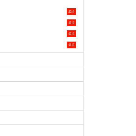
必須
関心等を推定した上での案内を含み
います。
必須
改善、ならびに弊社および弊社のグル
必須
査・分析のため
必須
下「Cookie等」といいます）によ
えで、広告配信等の目的で利用いたし