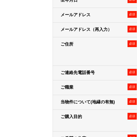
生年月日
がない限り、弊社は責任を負いませ
メールアドレス
必須
利用目的
メールアドレス（再入力）
必須
弊社および弊社のグループ各社（三
じとします）は、お客様情報を以下
ご住所
必須
１．弊社の事業に関する商品・サー
＜例として、以下の利用目的が含
• 郵便物・電子メール・電話等によ
• 不動産に関するお客様との契約や
ご連絡先電話番号
必須
• 不動産引渡し後のレジデンシャ
• 提供する不動産の管理・運営
ご職業
必須
• お客様との取引やサービスの提
当物件について(地縁の有無)
必須
２．弊社および弊社のグループ各社の
＜例として、以下の利用目的が含
ご購入目的
必須
• 各種セミナー・キャンペーン・イ
• 広告配信事業者を利用した行動
定して出稿内容を変える広告手法）