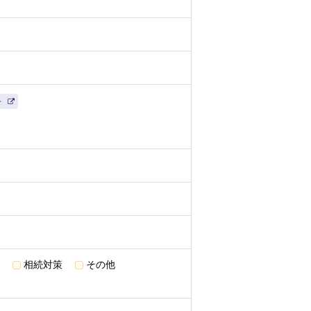
されている連結子会社とし、以下同
ト
らびに各種情報・特典の提供のため
用
相続対策
その他
析し、お客様の属性・興味関心を推