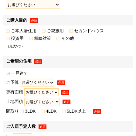
• 広告配信事業者を利用した行動ターゲティング広告（取
得した閲覧履歴やサービス利用履歴等の情報を分析し、お客
様の属性・興味関心を推定して出稿内容を変える広告手法）
ご購入目的
必須
※3
の配信
ご本人居住用
ご親族用
セカンドハウス
• クーポン・サービス利用時の割引等の特典の提供
投資用
相続対策
その他
※1・※2・※3弊社または弊社のグループ各社が取得した
（最大5つ）
取引履歴等の情報を分析し、お客様の属性・興味関心等を推
定した上での案内を含みます。上記の案内・配信・提供は電
ご希望の住宅
話、封書葉書等、メールマガジン、またはダイレクトメール
必須
等により行います。
一戸建て
３．弊社および弊社のグループ各社の取り扱うお客様の衣･
ご予算
必須
食･住･遊･働に関わる、商品・サービスの開発・改善、ならび
専有面積
に弊社および弊社のグループ各社が行うお客様によりよい商
必須
品・サービスを提供するための市場調査などのマーケティン
土地面積
必須
グ活動・調査・分析のため
間取り
3LDK
4LDK
5LDK以上
必須
＜例として、以下の利用目的が含まれます＞
• 新規事業の企画、新商品の開発、既存商品・サービスの
ご入居予定人数
必須
改善