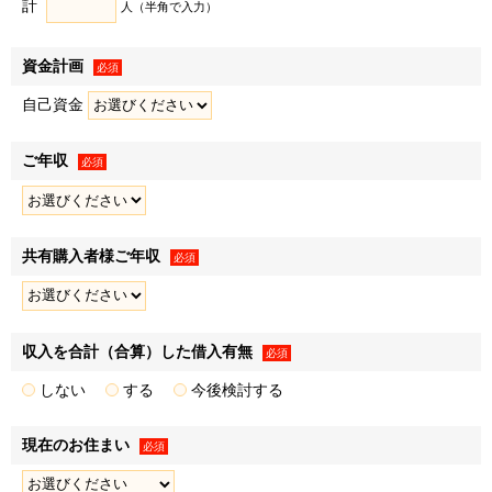
計
• アンケートの実施
人（半角で入力）
• 顧客動向分析
• 販売促進活動の効果検証､販売促進計画の策定
資金計画
必須
４．上記利用目的１～３の達成にあたり第三者に提供するた
自己資金
め
ご年収
必須
個人関連情報の取得
弊社は、第三者であるデータ提供サービス事業者から
共有購入者様ご年収
Cookieや広告ID（スマートフォン端末の識別子）等（以下
必須
「Cookie等」といいます）により収集されたWebの閲覧・利
用履歴およびその分析結果を取得し、これをお客様の個人デ
ータと紐づけたうえで、広告配信等の目的で利用いたしま
収入を合計（合算）した借入有無
必須
す。
しない
する
今後検討する
また、弊社のグループ各社からCookie等により収集された
Webの閲覧・利用履歴およびその分析結果を取得し、これを
現在のお住まい
必須
お客様の個人データと紐づけたうえで、上記「利用目的」に
記載した1.～3.の利用目的の達成に必要な範囲で利用いたし