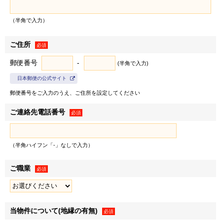
び三井不動産株式会社の有価証券報告書等に記載されている
連結子会社とし、以下同じとします）は、お客様情報を以下
（半角で入力）
の利用目的の達成に必要な範囲で利用いたします。
ご住所
１．弊社の事業に関する商品・サービスの提供のため
必須
＜例として、以下の利用目的が含まれます＞
郵便番号
-
(半角で入力)
• 郵便物・電子メール・電話等による営業活動
日本郵便の公式サイト
• 不動産に関するお客様との契約や取引の履行
郵便番号をご入力のうえ、ご住所を設定してください
• 不動産引渡し後のレジデンシャル・カスタマーサービス
の提供
ご連絡先電話番号
必須
• 提供する不動産の管理・運営
• お客様との取引やサービスの提供に関する郵便物・電子
メール・電話等による連絡、問い合わせ対応
（半角ハイフン「-」なしで入力）
２．弊社および弊社のグループ各社の取り扱うお客様の衣･
ご職業
※1
必須
食･住･遊･働に関わる商品・サービスの紹介
ならびに各種
情報・特典の提供のため
＜例として、以下の利用目的が含まれます＞
※2
• 各種セミナー・キャンペーン・イベントの案内
当物件について(地縁の有無)
必須