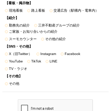
面・パンフレット図面等）
【看板・掲示物】
＜個人データを提供する相手先例＞
現地看板
路上看板
交通広告（駅構内・電車内）
• 弊社のグループ各社
【紹介】
• 住宅事業の共同事業者、事業主、販売業務の委託先（販
勤務先の紹介
三井不動産グループの紹介
売代理会社・媒介会社等）、顧客紹介を受けた提携先
ご家族・お知り合いからの紹介
• 不動産取引の付帯業務における金融機関・保証会社、司
法書士・土地家屋調査士、不動産管理会社、インテリア業者
スーモカウンター
その他の紹介
• 不動産引渡し後のレジデンシャル・カスタマーサービス
【SNS・その他】
における協力会社（施工会社、住宅設備会社等）
X（旧Twitter）
Instagram
Facebook
３．第三者に提供する場合は、書面、郵便物、電話、FAX、
YouTube
TikTok
LINE
電子メール、電子媒体などを用いて行い、安全管理に十分に
TV・ラジオ
配慮して受け渡しを行うものとし、電子データを提供する場
合は、暗号化する等必要な措置を講じて受け渡しを行いま
【その他】
す。
その他
４．本人からの個人情報保護法の定めに則った申し出によ
り、第三者への提供を停止いたします。下記「訂正・利用停
止等・苦情受付窓口」に記載の「三井不動産レジデンシャル
株式会社 総務部」へお申し出ください。停止によりサービ