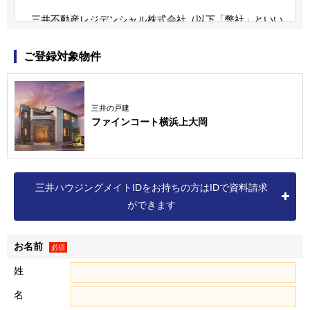
三井不動産レジデンシャル株式会社（以下「弊社」といい
ます）は、三井不動産グループの一員です。
三井不動産グループは、すまいとくらしに関する事業のほ
ご登録対象物件
か、商業施設事業、ホテル・リゾート事業、オフィスビル事
業、ロジスティクス事業など、様々な事業を展開しています
（詳細は三井不動産株式会社の
ホームページ
をご確認くださ
三井の戸建
ファインコート横浜上大岡
い）。
なお、弊社の個人情報保護方針および個人情報の取扱いに
つきましては、以下をご覧ください。
個人情報保護方針
三井ハウジングメイトIDをお持ちの方はIDで資料請求
個人情報の取扱いについて
ができます
お名前
個人情報の取得
必須
１．弊社は、資料請求・物件エントリーいただいた方、物件
姓
に来場いただいた方、ならびに売買契約を締結いただいた方
名
（以下「お客様」といいます）に関する以下記載の個人情報