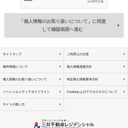
スの一部または全部が受けられなくなる場合がありますので
予めご承知おきください。
「個人情報のお取り扱いについて」に同意
して確認画面へ進む
共同利用
弊社は、お客様の個人データを次のとおり共同利用いたし
ます。
１．共同利用する個人データの項目
サイトマップ
ご利用上の注意
氏名、住所、生年月日、電話番号、
メールアドレス、
物件情報について
個人情報保護方針
取引履歴に関する情報等
＜共同利用する個人データ例＞
個人情報のお取り扱いについて
特定個人情報基本方針
• 弊社が取り扱う不動産に関し、資料請求・物件エン
トリーおよび物件来場の際に登録いただいた事項
ソーシャルメディアガイドライン
Cookieおよびアクセスログについて
• 不動産取引の際に届出いただいた事項（取引した物
件名・価格・対応履歴等を含みます）
サイトの使い方
• 弊社が分譲した物件に関する各種図面情報（設計施
工図面・パンフレット図面等）
２．共同利用する者の範囲