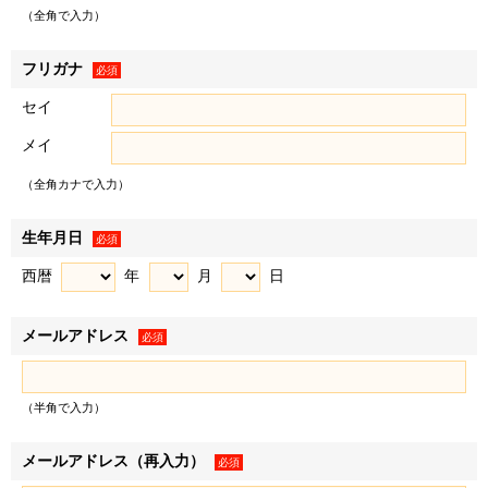
（以下「お客様情報」といいます）を取得し、以下の各条の
（全角で入力）
目的、利用範囲にて利用いたします。
＜例として、以下の情報を取得します＞
フリガナ
必須
• お客様から提供された情報（氏名、住所、電話番号、電
セイ
子メールアドレス、生年月日、性別、職業など、お客様から
メイ
提供された一切の情報で、物件来場後に不動産取引に際して
提供された情報を含みます）
（全角カナで入力）
• WEBサイトの閲覧履歴
２．お客様は、登録した情報に変更があった場合、下記「個
生年月日
必須
人情報に関するお問い合わせ窓口」に記載の各窓口へ連絡の
西暦
年
月
日
うえ登録情報を変更するものとします。変更登録がなされな
かった場合、お客様はサービスの提供を受けられないなどの
メールアドレス
不利益を被ることがありますが、弊社に帰責事由がない限
必須
り、弊社は責任を負いません。
（半角で入力）
利用目的
メールアドレス（再入力）
必須
弊社および弊社のグループ各社（三井不動産株式会社およ