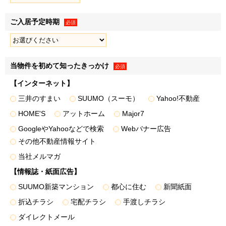
ます。
ご入居予定時期
必須
第三者提供
１．弊社は、法令の規定に基づく場合のほか、上記「利用目
的」に記載した1.～3.の利用目的の達成に必要な範囲で、お
当物件を初めて知ったきっかけ
必須
客様情報を弊社のグループ各社、住宅事業の共同事業者など
【インターネット】
の第三者に提供することがあります。
三井のすまい
SUUMO（スーモ）
Yahoo!不動産
２．提供するお客様情報は、氏名、住所、電話番号のほか、
HOME'S
アットホーム
Major7
各利用目的の達成のために必要な項目とさせていただきます
が、必要最低限の項目に限定することとします。
GoogleやYahooなどで検索
Webバナー広告
＜提供する個人データ例＞
その他不動産情報サイト
• 弊社が取り扱う不動産に関し、
資料請求・物件エントリ
当社メルマガ
ーおよび物件来場の際に登録いただいた事項
【情報誌・紙面広告】
• 不動産取引の際に届出いただいた事項（取引した物件
SUUMO新築マンション
都心に住む
新聞紙面
名・価格・対応履歴・不動産引渡し後の連絡先等を含みま
折込チラシ
宅配チラシ
手渡しチラシ
す）
• 弊社が分譲した物件に関する各種図面情報（設計施工図
ダイレクトメール