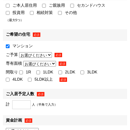
ご本人居住用
ご親族用
セカンドハウス
• クーポン・サービス利用時の割引等の特典の提供
投資用
相続対策
その他
※1・※2・※3弊社または弊社のグループ各社が取得した
（最大5つ）
取引履歴等の情報を分析し、お客様の属性・興味関心等を推
定した上での案内を含みます。上記の案内・配信・提供は電
ご希望の住宅
必須
話、封書葉書等、メールマガジン、またはダイレクトメール
等により行います。
マンション
３．弊社および弊社のグループ各社の取り扱うお客様の衣･
ご予算
必須
食･住･遊･働に関わる、商品・サービスの開発・改善、ならび
専有面積
必須
に弊社および弊社のグループ各社が行うお客様によりよい商
間取り
1R
1LDK
2LDK
3LDK
品・サービスを提供するための市場調査などのマーケティン
4LDK
5LDK以上
グ活動・調査・分析のため
必須
＜例として、以下の利用目的が含まれます＞
ご入居予定人数
• 新規事業の企画、新商品の開発、既存商品・サービスの
必須
改善
計
人（半角で入力）
• アンケートの実施
• 顧客動向分析
資金計画
必須
• 販売促進活動の効果検証､販売促進計画の策定