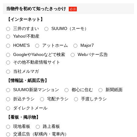
１．弊社は、法令の規定に基づく場合のほか、上記「利用目
当物件を初めて知ったきっかけ
必須
的」に記載した1.～3.の利用目的の達成に必要な範囲で、お
【インターネット】
客様情報を弊社のグループ各社、住宅事業の共同事業者など
三井のすまい
SUUMO（スーモ）
の第三者に提供することがあります。
Yahoo!不動産
２．提供するお客様情報は、氏名、住所、電話番号のほか、
HOME'S
アットホーム
Major7
各利用目的の達成のために必要な項目とさせていただきます
が、必要最低限の項目に限定することとします。
GoogleやYahooなどで検索
Webバナー広告
＜提供する個人データ例＞
その他不動産情報サイト
• 弊社が取り扱う不動産に関し、
資料請求・物件エントリ
当社メルマガ
ーおよび物件来場の際に登録いただいた事項
【情報誌・紙面広告】
• 不動産取引の際に届出いただいた事項（取引した物件
SUUMO新築マンション
都心に住む
新聞紙面
名・価格・対応履歴・不動産引渡し後の連絡先等を含みま
折込チラシ
宅配チラシ
手渡しチラシ
す）
• 弊社が分譲した物件に関する各種図面情報（設計施工図
ダイレクトメール
面・パンフレット図面等）
【看板・掲示物】
＜個人データを提供する相手先例＞
現地看板
路上看板
• 弊社のグループ各社
交通広告（駅構内・電車内）