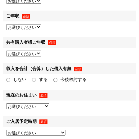
４．上記利用目的１～３の達成にあたり第三者に提供するた
め
ご年収
必須
個人関連情報の取得
弊社は、第三者であるデータ提供サービス事業者から
共有購入者様ご年収
必須
Cookieや広告ID（スマートフォン端末の識別子）等（以下
「Cookie等」といいます）により収集されたWebの閲覧・利
用履歴およびその分析結果を取得し、これをお客様の個人デ
収入を合計（合算）した借入有無
必須
ータと紐づけたうえで、広告配信等の目的で利用いたしま
しない
する
今後検討する
す。
また、弊社のグループ各社からCookie等により収集された
現在のお住まい
Webの閲覧・利用履歴およびその分析結果を取得し、これを
必須
お客様の個人データと紐づけたうえで、上記「利用目的」に
記載した1.～3.の利用目的の達成に必要な範囲で利用いたし
ます。
ご入居予定時期
必須
第三者提供