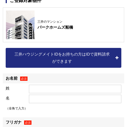
ご登録対象物件
か、商業施設事業、ホテル・リゾート事業、オフィスビル事
業、ロジスティクス事業など、様々な事業を展開しています
（詳細は三井不動産株式会社の
ホームページ
をご確認くださ
三井のマンション
パークホームズ船橋
い）。
なお、弊社の個人情報保護方針および個人情報の取扱いに
つきましては、以下をご覧ください。
個人情報保護方針
三井ハウジングメイトIDをお持ちの方はIDで資料請求
個人情報の取扱いについて
ができます
お名前
個人情報の取得
必須
１．弊社は、資料請求・物件エントリーいただいた方、物件
姓
に来場いただいた方、ならびに売買契約を締結いただいた方
名
（以下「お客様」といいます）に関する以下記載の個人情報
（以下「お客様情報」といいます）を取得し、以下の各条の
（全角で入力）
目的、利用範囲にて利用いたします。
＜例として、以下の情報を取得します＞
フリガナ
必須