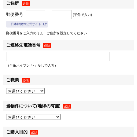
ご住所
１．弊社の事業に関する商品・サービスの提供のため
必須
＜例として、以下の利用目的が含まれます＞
郵便番号
-
(半角で入力)
• 郵便物・電子メール・電話等による営業活動
日本郵便の公式サイト
• 不動産に関するお客様との契約や取引の履行
郵便番号をご入力のうえ、ご住所を設定してください
• 不動産引渡し後のレジデンシャル・カスタマーサービス
の提供
ご連絡先電話番号
必須
• 提供する不動産の管理・運営
• お客様との取引やサービスの提供に関する郵便物・電子
メール・電話等による連絡、問い合わせ対応
（半角ハイフン「-」なしで入力）
２．弊社および弊社のグループ各社の取り扱うお客様の衣･
ご職業
※1
必須
食･住･遊･働に関わる商品・サービスの紹介
ならびに各種
情報・特典の提供のため
＜例として、以下の利用目的が含まれます＞
※2
• 各種セミナー・キャンペーン・イベントの案内
当物件について(地縁の有無)
必須
• 広告配信事業者を利用した行動ターゲティング広告（取
得した閲覧履歴やサービス利用履歴等の情報を分析し、お客
様の属性・興味関心を推定して出稿内容を変える広告手法）
ご購入目的
必須
※3
の配信