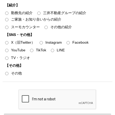
• 住宅事業の共同事業者、事業主、販売業務の委託先（販
【紹介】
売代理会社・媒介会社等）、顧客紹介を受けた提携先
勤務先の紹介
三井不動産グループの紹介
• 不動産取引の付帯業務における金融機関・保証会社、司
ご家族・お知り合いからの紹介
法書士・土地家屋調査士、不動産管理会社、インテリア業者
• 不動産引渡し後のレジデンシャル・カスタマーサービス
スーモカウンター
その他の紹介
における協力会社（施工会社、住宅設備会社等）
【SNS・その他】
３．第三者に提供する場合は、書面、郵便物、電話、FAX、
X（旧Twitter）
Instagram
Facebook
電子メール、電子媒体などを用いて行い、安全管理に十分に
YouTube
TikTok
LINE
配慮して受け渡しを行うものとし、電子データを提供する場
TV・ラジオ
合は、暗号化する等必要な措置を講じて受け渡しを行いま
す。
【その他】
４．本人からの個人情報保護法の定めに則った申し出によ
その他
り、第三者への提供を停止いたします。下記「訂正・利用停
止等・苦情受付窓口」に記載の「三井不動産レジデンシャル
株式会社 総務部」へお申し出ください。停止によりサービ
スの一部または全部が受けられなくなる場合がありますので
予めご承知おきください。