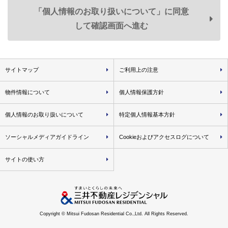
「個人情報のお取り扱いについて」に同意
共同利用
して確認画面へ進む
弊社は、お客様の個人データを次のとおり共同利用いたし
ます。
１．共同利用する個人データの項目
氏名、住所、生年月日、電話番号、
メールアドレス、
サイトマップ
ご利用上の注意
取引履歴に関する情報等
＜共同利用する個人データ例＞
物件情報について
個人情報保護方針
• 弊社が取り扱う不動産に関し、資料請求・物件エン
個人情報のお取り扱いについて
特定個人情報基本方針
トリーおよび物件来場の際に登録いただいた事項
• 不動産取引の際に届出いただいた事項（取引した物
ソーシャルメディアガイドライン
Cookieおよびアクセスログについて
件名・価格・対応履歴等を含みます）
• 弊社が分譲した物件に関する各種図面情報（設計施
サイトの使い方
工図面・パンフレット図面等）
２．共同利用する者の範囲
弊社のグループ各社
３．共同利用する者の利用目的
Copyright © Mitsui Fudosan Residential Co.,Ltd. All Rights Reserved.
上記「利用目的」に記載した1.～3.の利用目的と同様