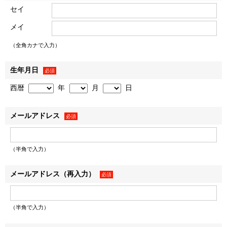
• お客様から提供された情報（氏名、住所、電話番号、電
セイ
子メールアドレス、生年月日、性別、職業など、お客様から
メイ
提供された一切の情報で、物件来場後に不動産取引に際して
提供された情報を含みます）
（全角カナで入力）
• WEBサイトの閲覧履歴
２．お客様は、登録した情報に変更があった場合、下記「個
生年月日
必須
人情報に関するお問い合わせ窓口」に記載の各窓口へ連絡の
西暦
年
月
日
うえ登録情報を変更するものとします。変更登録がなされな
かった場合、お客様はサービスの提供を受けられないなどの
メールアドレス
不利益を被ることがありますが、弊社に帰責事由がない限
必須
り、弊社は責任を負いません。
（半角で入力）
利用目的
メールアドレス（再入力）
必須
弊社および弊社のグループ各社（三井不動産株式会社およ
び三井不動産株式会社の有価証券報告書等に記載されている
連結子会社とし、以下同じとします）は、お客様情報を以下
（半角で入力）
の利用目的の達成に必要な範囲で利用いたします。