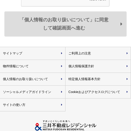
スの一部または全部が受けられなくなる場合がありますので
予めご承知おきください。
「個人情報のお取り扱いについて」に同意
して確認画面へ進む
共同利用
弊社は、お客様の個人データを次のとおり共同利用いたし
ます。
サイトマップ
ご利用上の注意
１．共同利用する個人データの項目
氏名、住所、生年月日、電話番号、
メールアドレス、
物件情報について
個人情報保護方針
取引履歴に関する情報等
＜共同利用する個人データ例＞
個人情報のお取り扱いについて
特定個人情報基本方針
• 弊社が取り扱う不動産に関し、資料請求・物件エン
トリーおよび物件来場の際に登録いただいた事項
ソーシャルメディアガイドライン
Cookieおよびアクセスログについて
• 不動産取引の際に届出いただいた事項（取引した物
サイトの使い方
件名・価格・対応履歴等を含みます）
• 弊社が分譲した物件に関する各種図面情報（設計施
工図面・パンフレット図面等）
２．共同利用する者の範囲