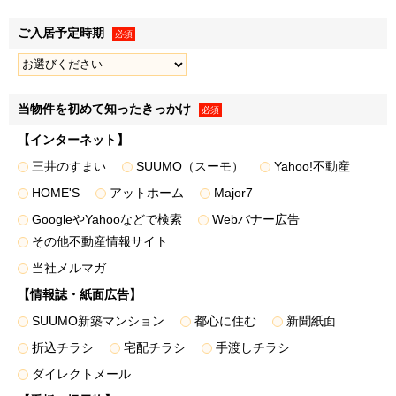
ます。
ご入居予定時期
必須
第三者提供
１．弊社は、法令の規定に基づく場合のほか、上記「利用目
当物件を初めて知ったきっかけ
必須
的」に記載した1.～3.の利用目的の達成に必要な範囲で、お
客様情報を弊社のグループ各社、住宅事業の共同事業者など
【インターネット】
の第三者に提供することがあります。
三井のすまい
SUUMO（スーモ）
Yahoo!不動産
２．提供するお客様情報は、氏名、住所、電話番号のほか、
HOME'S
アットホーム
Major7
各利用目的の達成のために必要な項目とさせていただきます
GoogleやYahooなどで検索
Webバナー広告
が、必要最低限の項目に限定することとします。
その他不動産情報サイト
＜提供する個人データ例＞
当社メルマガ
• 弊社が取り扱う不動産に関し、
資料請求・物件エントリ
ーおよび物件来場の際に登録いただいた事項
【情報誌・紙面広告】
• 不動産取引の際に届出いただいた事項（取引した物件
SUUMO新築マンション
都心に住む
新聞紙面
名・価格・対応履歴・不動産引渡し後の連絡先等を含みま
折込チラシ
宅配チラシ
手渡しチラシ
す）
ダイレクトメール
• 弊社が分譲した物件に関する各種図面情報（設計施工図