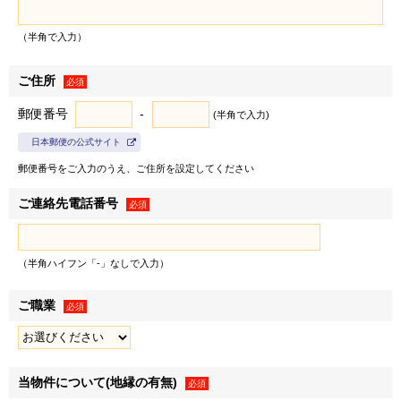
び三井不動産株式会社の有価証券報告書等に記載されている
連結子会社とし、以下同じとします）は、お客様情報を以下
（半角で入力）
の利用目的の達成に必要な範囲で利用いたします。
ご住所
１．弊社の事業に関する商品・サービスの提供のため
必須
＜例として、以下の利用目的が含まれます＞
郵便番号
-
(半角で入力)
• 郵便物・電子メール・電話等による営業活動
日本郵便の公式サイト
• 不動産に関するお客様との契約や取引の履行
郵便番号をご入力のうえ、ご住所を設定してください
• 不動産引渡し後のレジデンシャル・カスタマーサービス
の提供
ご連絡先電話番号
必須
• 提供する不動産の管理・運営
• お客様との取引やサービスの提供に関する郵便物・電子
メール・電話等による連絡、問い合わせ対応
（半角ハイフン「-」なしで入力）
２．弊社および弊社のグループ各社の取り扱うお客様の衣･
ご職業
※1
必須
食･住･遊･働に関わる商品・サービスの紹介
ならびに各種
情報・特典の提供のため
＜例として、以下の利用目的が含まれます＞
※2
• 各種セミナー・キャンペーン・イベントの案内
当物件について(地縁の有無)
必須