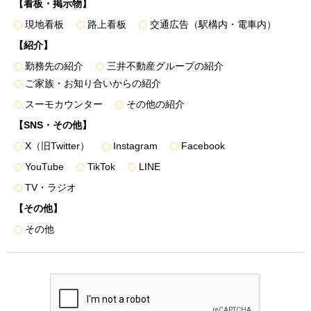
【看板・掲示物】
面・パンフレット図面等）
＜個人データを提供する相手先例＞
現地看板
路上看板
交通広告（駅構内・電車内）
• 弊社のグループ各社
【紹介】
• 住宅事業の共同事業者、事業主、販売業務の委託先（販
勤務先の紹介
三井不動産グループの紹介
売代理会社・媒介会社等）、顧客紹介を受けた提携先
ご家族・お知り合いからの紹介
• 不動産取引の付帯業務における金融機関・保証会社、司
スーモカウンター
その他の紹介
法書士・土地家屋調査士、不動産管理会社、インテリア業者
【SNS・その他】
• 不動産引渡し後のレジデンシャル・カスタマーサービス
における協力会社（施工会社、住宅設備会社等）
X（旧Twitter）
Instagram
Facebook
３．第三者に提供する場合は、書面、郵便物、電話、FAX、
YouTube
TikTok
LINE
電子メール、電子媒体などを用いて行い、安全管理に十分に
TV・ラジオ
配慮して受け渡しを行うものとし、電子データを提供する場
【その他】
合は、暗号化する等必要な措置を講じて受け渡しを行いま
その他
す。
４．本人からの個人情報保護法の定めに則った申し出によ
り、第三者への提供を停止いたします。下記「訂正・利用停
止等・苦情受付窓口」に記載の「三井不動産レジデンシャル
株式会社 総務部」へお申し出ください。停止によりサービ