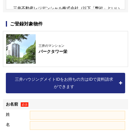
三井不動産レジデンシャル株式会社（以下「弊社」といい
ます）は、三井不動産グループの一員です。
三井不動産グループは、すまいとくらしに関する事業のほ
ご登録対象物件
か、商業施設事業、ホテル・リゾート事業、オフィスビル事
業、ロジスティクス事業など、様々な事業を展開しています
（詳細は三井不動産株式会社の
ホームページ
をご確認くださ
三井のマンション
パークタワー栄
い）。
なお、弊社の個人情報保護方針および個人情報の取扱いに
つきましては、以下をご覧ください。
個人情報保護方針
三井ハウジングメイトIDをお持ちの方はIDで資料請求
個人情報の取扱いについて
ができます
お名前
個人情報の取得
必須
１．弊社は、資料請求・物件エントリーいただいた方、物件
姓
に来場いただいた方、ならびに売買契約を締結いただいた方
名
（以下「お客様」といいます）に関する以下記載の個人情報