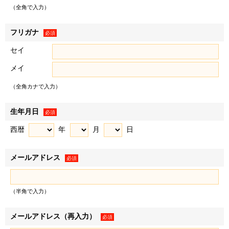
（以下「お客様情報」といいます）を取得し、以下の各条の
（全角で入力）
目的、利用範囲にて利用いたします。
＜例として、以下の情報を取得します＞
フリガナ
必須
• お客様から提供された情報（氏名、住所、電話番号、電
セイ
子メールアドレス、生年月日、性別、職業など、お客様から
メイ
提供された一切の情報で、物件来場後に不動産取引に際して
提供された情報を含みます）
（全角カナで入力）
• WEBサイトの閲覧履歴
２．お客様は、登録した情報に変更があった場合、下記「個
生年月日
必須
人情報に関するお問い合わせ窓口」に記載の各窓口へ連絡の
西暦
年
月
日
うえ登録情報を変更するものとします。変更登録がなされな
かった場合、お客様はサービスの提供を受けられないなどの
メールアドレス
不利益を被ることがありますが、弊社に帰責事由がない限
必須
り、弊社は責任を負いません。
（半角で入力）
利用目的
メールアドレス（再入力）
必須
弊社および弊社のグループ各社（三井不動産株式会社およ