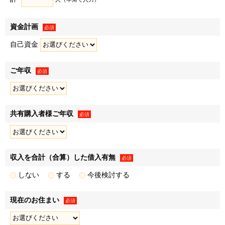
• アンケートの実施
• 顧客動向分析
資金計画
• 販売促進活動の効果検証､販売促進計画の策定
必須
４．上記利用目的１～３の達成にあたり第三者に提供するた
自己資金
め
ご年収
必須
個人関連情報の取得
弊社は、第三者であるデータ提供サービス事業者から
共有購入者様ご年収
必須
Cookieや広告ID（スマートフォン端末の識別子）等（以下
「Cookie等」といいます）により収集されたWebの閲覧・利
用履歴およびその分析結果を取得し、これをお客様の個人デ
ータと紐づけたうえで、広告配信等の目的で利用いたしま
収入を合計（合算）した借入有無
必須
す。
しない
する
今後検討する
また、弊社のグループ各社からCookie等により収集された
Webの閲覧・利用履歴およびその分析結果を取得し、これを
現在のお住まい
必須
お客様の個人データと紐づけたうえで、上記「利用目的」に
記載した1.～3.の利用目的の達成に必要な範囲で利用いたし