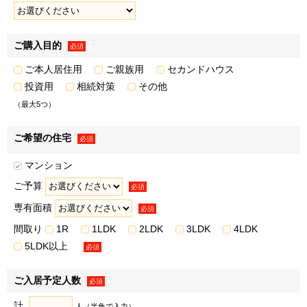
• 広告配信事業者を利用した行動ターゲティング広告（取
得した閲覧履歴やサービス利用履歴等の情報を分析し、お客
様の属性・興味関心を推定して出稿内容を変える広告手法）
ご購入目的
必須
※3
の配信
ご本人居住用
ご親族用
セカンドハウス
• クーポン・サービス利用時の割引等の特典の提供
投資用
相続対策
その他
※1・※2・※3弊社または弊社のグループ各社が取得した
（最大5つ）
取引履歴等の情報を分析し、お客様の属性・興味関心等を推
定した上での案内を含みます。上記の案内・配信・提供は電
ご希望の住宅
話、封書葉書等、メールマガジン、またはダイレクトメール
必須
等により行います。
マンション
３．弊社および弊社のグループ各社の取り扱うお客様の衣･
ご予算
必須
食･住･遊･働に関わる、商品・サービスの開発・改善、ならび
専有面積
に弊社および弊社のグループ各社が行うお客様によりよい商
必須
品・サービスを提供するための市場調査などのマーケティン
間取り
1R
1LDK
2LDK
3LDK
4LDK
グ活動・調査・分析のため
5LDK以上
必須
＜例として、以下の利用目的が含まれます＞
• 新規事業の企画、新商品の開発、既存商品・サービスの
ご入居予定人数
必須
改善
計
人（半角で入力）