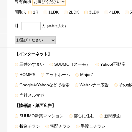
専有面積
ターゲティング広告（取得した閲覧履歴やサービス利用履歴等の情報を分
※3
間取り
1R
1LDK
2LDK
3LDK
4LDK
5
の配信
等の特典の提供
計
人（半角で入力）
グループ各社が取得した取引履歴等の情報を分析し、お客様の属性・興味
話、封書葉書等、メールマガジン、またはダイレクトメール等により行
取り扱うお客様の衣･食･住･遊･働に関わる、商品・サービスの開発・
品・サービスを提供するための市場調査などのマーケティング活動・調
【インターネット】
まれます＞
、既存商品・サービスの改善
三井のすまい
SUUMO（スーモ）
Yahoo!不動産
HOME'S
アットホーム
Major7
GoogleやYahooなどで検索
Webバナー広告
その他
進計画の策定
たり第三者に提供するため
当社メルマガ
【情報誌・紙面広告】
SUUMO新築マンション
都心に住む
新聞紙面
ス事業者からCookieや広告ID（スマートフォン端末の識別子）等（以
折込チラシ
宅配チラシ
手渡しチラシ
およびその分析結果を取得し、これをお客様の個人データと紐づけたう