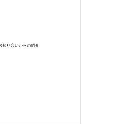
取得し、これをお客様の個人データと紐
お知り合いからの紹介
な範囲で、お客様情報を弊社のグルー
いただきますが、必要最低限の項目に
含みます）
携先
テリア業者