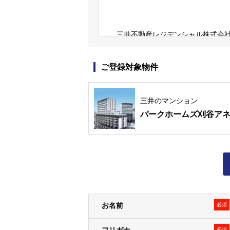
三井不動産レジデンシャル株式会社
三井不動産グループは、すまいとく
など、様々な事業を展開しています
ご登録対象物件
なお、弊社の個人情報保護方針およ
個人情報保護方針
個人情報の取扱いについて
三井のマンション
パークホームズ刈谷ア
個人情報の取得
１．弊社は、資料請求・物件エント
ます）に関する以下記載の個人情報
＜例として、以下の情報を取得しま
• お客様から提供された情報（氏
で、物件来場後に不動産取引に際し
お名前
必須
• WEBサイトの閲覧履歴
２．お客様は、登録した情報に変更
必須