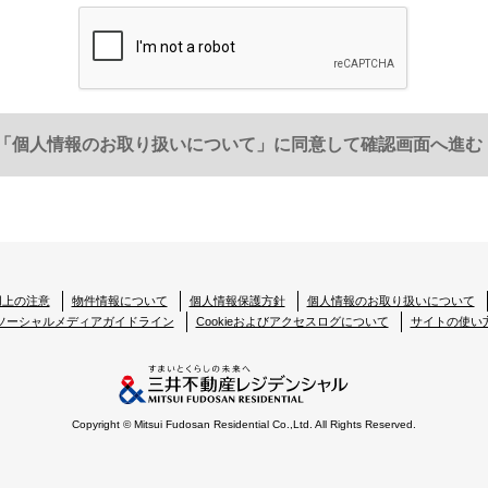
ル・カスタマーサービスにおける協力会社（施工会社、住宅設備会社等）
郵便物、電話、FAX、電子メール、電子媒体などを用いて行い、安全
合は、暗号化する等必要な措置を講じて受け渡しを行います。
めに則った申し出により、第三者への提供を停止いたします。下記「訂
式会社 総務部」へお申し出ください。停止によりサービスの一部また
「個人情報のお取り扱いについて」に同意して確認画面へ進む
とおり共同利用いたします。
用上の注意
物件情報について
個人情報保護方針
個人情報のお取り扱いについて
号、
メールアドレス、取引履歴に関する情報等
ソーシャルメディアガイドライン
Cookieおよびアクセスログについて
サイトの使い
＞
資料請求・物件エントリーおよび物件来場の際に登録いただいた事項
た事項（取引した物件名・価格・対応履歴等を含みます）
Copyright © Mitsui Fudosan Residential Co.,Ltd. All Rights Reserved.
種図面情報（設計施工図面・パンフレット図面等）