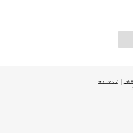
• 不動産引渡し後のレジデンシャ
３．第三者に提供する場合は、書面、
ものとし、電子データを提供する場
４．本人からの個人情報保護法の定
載の「三井不動産レジデンシャル株
ますので予めご承知おきください。
共同利用
弊社は、お客様の個人データを次の
１．共同利用する個人データの項目
サイトマップ
ご利
氏名、住所、生年月日、電話番
＜共同利用する個人データ例
• 弊社が取り扱う不動産に関し、
• 不動産取引の際に届出いただい
• 弊社が分譲した物件に関する各
２．共同利用する者の範囲
弊社のグループ各社