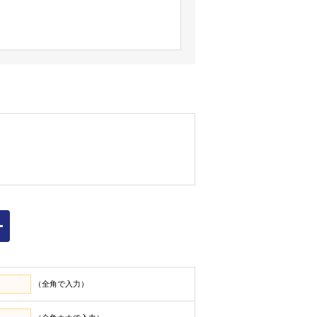
ィスビル事業、ロジスティクス事業
いただいた方（以下「お客様」といい
範囲にて利用いたします。
お客様から提供された一切の情報
（全角で入力）
窓口へ連絡のうえ登録情報を変更する