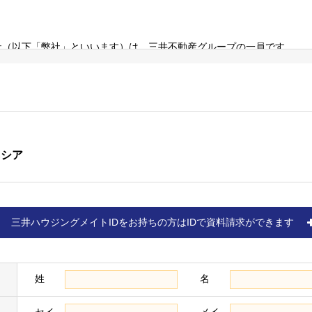
（以下「弊社」といいます）は、三井不動産グループの一員です。
らしに関する事業のほか、商業施設事業、ホテル・リゾート事業、オフ
（詳細は三井不動産株式会社の
ホームページ
をご確認ください）。
び個人情報の取扱いにつきましては、以下をご覧ください。
ネシア
リーいただいた方、物件に来場いただいた方、ならびに売買契約を締結
三井ハウジングメイトIDをお持ちの方はIDで資料請求ができます
（以下「お客様情報」といいます）を取得し、以下の各条の目的、利用
す＞
名、住所、電話番号、電子メールアドレス、生年月日、性別、職業など、
て提供された情報を含みます）
姓
名
があった場合、下記「個人情報に関するお問い合わせ窓口」に記載の各