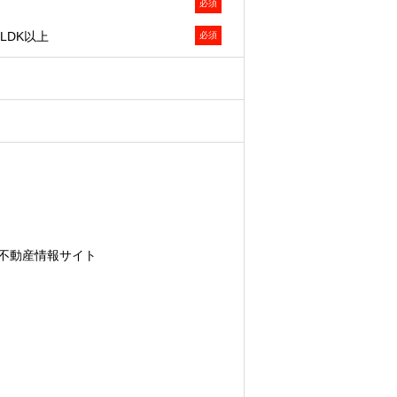
必須
析し、お客様の属性・興味関心を推
LDK以上
必須
関心等を推定した上での案内を含み
います。
改善、ならびに弊社および弊社のグル
査・分析のため
不動産情報サイト
下「Cookie等」といいます）によ
えで、広告配信等の目的で利用いたし