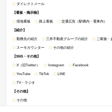
ダイレクトメール
kie等により収集されたWebの閲覧・利用履歴およびその分析結果を
【看板・掲示物】
載した1.～3.の利用目的の達成に必要な範囲で利用いたします。
現地看板
路上看板
交通広告（駅構内・電車内）
【紹介】
勤務先の紹介
三井不動産グループの紹介
ご家族・
のほか、上記「利用目的」に記載した1.～3.の利用目的の達成に必要
の第三者に提供することがあります。
スーモカウンター
その他の紹介
住所、電話番号のほか、各利用目的の達成のために必要な項目とさせて
【SNS・その他】
X（旧Twitter）
Instagram
Facebook
料請求・物件エントリーおよび物件来場の際に登録いただいた事項
YouTube
TikTok
LINE
た事項（取引した物件名・価格・対応履歴・不動産引渡し後の連絡先等を
TV・ラジオ
種図面情報（設計施工図面・パンフレット図面等）
＞
【その他】
その他
、販売業務の委託先（販売代理会社・媒介会社等）、顧客紹介を受けた提
金融機関・保証会社、司法書士・土地家屋調査士、不動産管理会社、イン