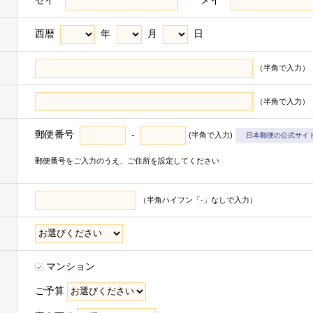
セイ
メイ
かった場合、お客様はサービスの提供を受けられないなどの不利益を被
西暦
年
月
日
ん。
（半角で入力）
（半角で入力）
井不動産株式会社および三井不動産株式会社の有価証券報告書等に記載
の利用目的の達成に必要な範囲で利用いたします。
郵便番号
-
(半角で入力)
日本郵便の公式サイ
ビスの提供のため
まれます＞
郵便番号をご入力のうえ、ご住所を設定してください
る営業活動
取引の履行
（半角ハイフン「-」なしで入力）
ル・カスタマーサービスの提供
供に関する郵便物・電子メール・電話等による連絡、問い合わせ対応
※1
マンション
取り扱うお客様の衣･食･住･遊･働に関わる商品・サービスの紹介
な
まれます＞
ご予算
※2
ベントの案内