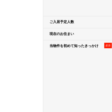
• 広告配信事業者を利用した行動
定して出稿内容を変える広告手法）
• クーポン・サービス利用時の割引
ご入居予定人数
※1・※2・※3弊社または弊社の
ます。上記の案内・配信・提供は電
現在のお住まい
３．弊社および弊社のグループ各社の
ープ各社が行うお客様によりよい商
当物件を初めて知ったきっかけ
必須
＜例として、以下の利用目的が含
• 新規事業の企画、新商品の開発
• アンケートの実施
• 顧客動向分析
• 販売促進活動の効果検証､販売促
４．上記利用目的１～３の達成にあ
個人関連情報の取得
弊社は、第三者であるデータ提供サービ
り収集されたWebの閲覧・利用履歴