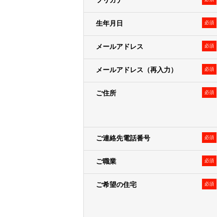
フリガナ
ものとします。変更登録がなされな
生年月日
がない限り、弊社は責任を負いませ
必須
メールアドレス
必須
利用目的
メールアドレス（再入力）
必須
弊社および弊社のグループ各社（三
じとします）は、お客様情報を以下
ご住所
必須
１．弊社の事業に関する商品・サー
＜例として、以下の利用目的が含
• 郵便物・電子メール・電話等によ
• 不動産に関するお客様との契約や
ご連絡先電話番号
必須
• 不動産引渡し後のレジデンシャ
• 提供する不動産の管理・運営
ご職業
必須
• お客様との取引やサービスの提
ご希望の住宅
必須
２．弊社および弊社のグループ各社の
＜例として、以下の利用目的が含
• 各種セミナー・キャンペーン・イ