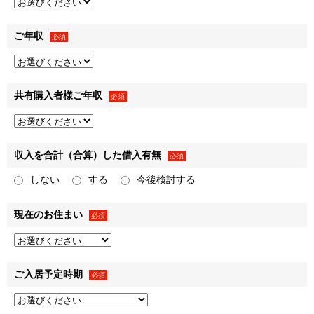
＜本マンション契約申込の有無が確定したのちの各社個別の
ご年収
必須
利用目的およびお問合せ先＞
Ⅰ．三井不動産レジデンシャル株式会社
（
http://www.31sumai.com/pid/privacy/
）
共有購入者様ご年収
必須
会社概要［
https://www.mfr.co.jp/company/outline/
］・役員一
覧［
https://www.mfr.co.jp/company/officer/
］
収入を合計（合算）した借入有無
必須
しない
する
今後検討する
三井不動産レジデンシャル株式会社（以下「弊社」といいま
す）は、三井不動産グループの一員です。
現在のお住まい
必須
三井不動産グループは、すまいとくらしに関する事業のほ
か、商業施設事業、ホテル・リゾート事業、オフィスビル事
業、ロジスティクス事業など、様々な事業を展開しています
（詳細は三井不動産株式会社のホームページ
ご入居予定時期
必須
［
https://www.mitsuifudosan.co.jp/
］をご確認ください）。