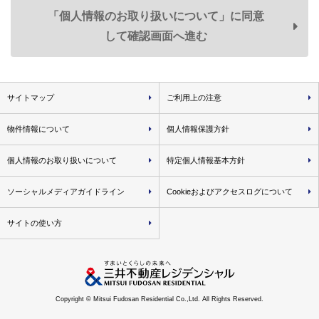
「個人情報のお取り扱いについて」に同意
＜例として、以下の利用目的が含まれます＞
して確認画面へ進む
・郵便物・電子メール・電話等による営業活動
・不動産に関するお客様との契約や取引の履行
サイトマップ
ご利用上の注意
・不動産引渡し後のレジデンシャル・カスタマーサービスの
提供
物件情報について
個人情報保護方針
・提供する不動産の管理・運営
個人情報のお取り扱いについて
特定個人情報基本方針
・お客様との取引やサービスの提供に関する郵便物・電子メ
ソーシャルメディアガイドライン
Cookieおよびアクセスログについて
ール・電話等による連絡、問い合わせ対応
サイトの使い方
２．弊社および弊社のグループ各社の取り扱うお客様の衣･
食･住･遊･働に関わる商品・サービスの紹介※1
ならびに各種情報・特典の提供のため
＜例として、以下の利用目的が含まれます＞
Copyright © Mitsui Fudosan Residential Co.,Ltd. All Rights Reserved.