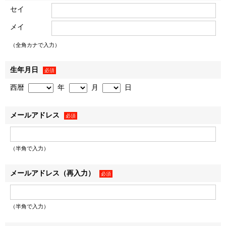
セイ
② CENTRAL GARDEN TSUKISHIMA THE TOWERの購入、
入居にいたる諸手続きの実施。
メイ
③ 共同利用各社における個別の利用目的に基づく利用。
（全角カナで入力）
（2） 共同利用者の範囲
生年月日
必須
三井不動産レジデンシャル株式会社、野村不動産株式会社、
西暦
年
月
日
大成建設株式会社の3社。
メールアドレス
必須
（3） 共同利用する個人情報の項目
お名前、ご住所、電話番号等、上記の利用目的に必要な範囲
（半角で入力）
の個人情報の項目。
メールアドレス（再入力）
必須
Ⅱ．個人情報の提供
お客様の個人情報は、上記利用目的の達成に必要な範囲で、
（半角で入力）
以下の相手先等に対して、書面・郵便物・電話・電子メール