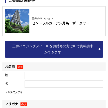
ご登録対象物件
（個人情報取扱事業者）大成建設株式会社
三井のマンション
お客様の個人情報につきましては、本マンションの販売のた
セントラルガーデン月島 ザ タワー
めに、各事業主・販売代理会社が共同して利用させていただ
きます。
なお、本マンションの契約申込の有無が確定した後は、各社
個別の目的にて利用させていただきます。
三井ハウジングメイトIDをお持ちの方はIDで資料請求
ができます
＜本マンション販売のための共同利用の利用目的およびお問
お名前
必須
合せ窓口＞
姓
Ⅰ．個人情報の共同利用
名
（1） 利用目的
（全角で入力）
① CENTRAL GARDEN TSUKISHIMA THE TOWERの販売に
フリガナ
関する情報、サービスの提供。
必須