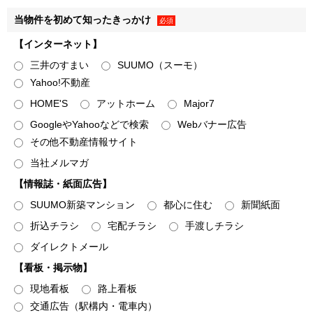
なお、弊社の個人情報保護方針および個人情報の取り扱いに
つきましては、以下をご覧ください。
当物件を初めて知ったきっかけ
必須
個人情報保護方針［
https://www.31sumai.com/privacy/
］
【インターネット】
個人情報のお取り扱いについて
三井のすまい
SUUMO（スーモ）
［
https://www.mfr.co.jp/policy/
］
Yahoo!不動産
HOME'S
アットホーム
Major7
個人情報の取得
GoogleやYahooなどで検索
Webバナー広告
その他不動産情報サイト
１．弊社は、資料請求・物件エントリーいただいた方、物件
に来場いただいた方、ならびに売買契約を締結いただいた方
当社メルマガ
（以下「お客様」といいます）に関する以下記載の個人情報
【情報誌・紙面広告】
（以下「お客様情報」といいます）を取得し、以下の各条の
SUUMO新築マンション
都心に住む
新聞紙面
目的、利用範囲にて利用いたします。
折込チラシ
宅配チラシ
手渡しチラシ
＜例として、以下の情報を取得します＞
ダイレクトメール
【看板・掲示物】
・お客様から提供された情報（氏名、住所、電話番号、電子
メールアドレス、生年月日、性別、職業など、お客様から提
現地看板
路上看板
供された一切の情報で、物件来場後に不動産取引に際して提
交通広告（駅構内・電車内）