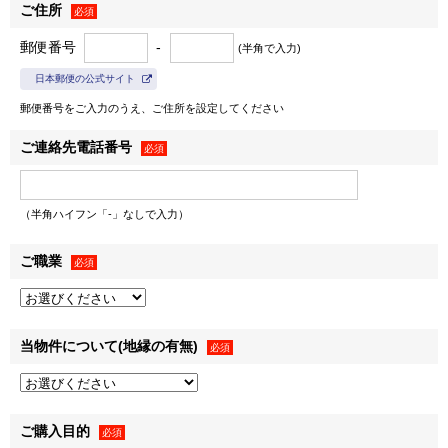
等で提供されることがあります。
ご住所
必須
郵便番号
-
（1） 個人情報を提供する相手先（例示）
(半角で入力)
日本郵便の公式サイト
① 本マンションの事業主。
郵便番号をご入力のうえ、ご住所を設定してください
② 不動産取引の付帯業務における金融機関、司法書士、土
ご連絡先電話番号
必須
地家屋調査士、不動産管理業者。
③ その他、上記の利用目的の達成に必要な範囲の相手先。
（半角ハイフン「-」なしで入力）
（2） 提供される個人情報の項目
ご職業
必須
お名前、ご住所、電話番号等、上記の利用目的に必要な範囲
の個人情報の項目。
（3） ご本人からお申し出いただくことにより、相手先への
当物件について(地縁の有無)
必須
提供は停止いたします。
Ⅲ．お問合せ窓口
ご購入目的
必須