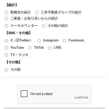
供された情報を含みます）
【紹介】
勤務先の紹介
三井不動産グループの紹介
・WEBサイトの閲覧履歴
ご家族・お知り合いからの紹介
２．お客様は、登録した情報に変更があった場合、下記「個
スーモカウンター
その他の紹介
人情報に関するお問い合わせ窓口」に記載の各窓口へ連絡の
【SNS・その他】
うえ登録情報を変更するものとします。変更登録がなされな
X（旧Twitter）
Instagram
Facebook
かった場合、お客様はサービスの提供を受けられないなどの
不利益を被ることがありますが、弊社に帰責事由がない限
YouTube
TikTok
LINE
り、弊社は責任を負いません。
TV・ラジオ
【その他】
利用目的
その他
弊社および弊社のグループ各社（三井不動産株式会社および
三井不動産株式会社の有価証券報告書等に記載されている連
結子会社とし、以下同じとします）は、お客様情報を以下の
利用目的の達成に必要な範囲で利用いたします。
１．弊社の事業に関する商品・サービスの提供のため