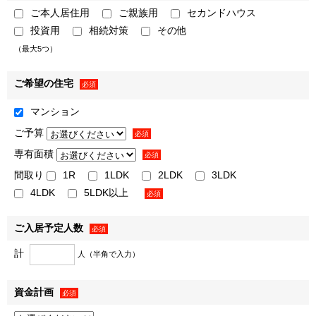
ご本人居住用
ご親族用
セカンドハウス
（本マンションの契約申込の有無が確定される前）
投資用
相続対策
その他
本マンション販売に係るお客様の個人情報についての訂正･利
（最大5つ）
用停止等および開示のご請求、ご意見等のお申し出について
は、以下のお問合せ窓口にご連絡ください。
ご希望の住宅
必須
「CENTRAL GARDEN TSUKISHIMA THE TOWER」レジデ
マンション
ンシャルサロン
ご予算
必須
【電話】0120-321-979
専有面積
必須
間取り
1R
1LDK
2LDK
3LDK
※受付時間 午前10時～午後5時（火・水・木定休）
4LDK
5LDK以上
必須
本マンション販売に係る個人情報の管理責任者
ご入居予定人数
必須
三井不動産レジデンシャル株式会社
計
人（半角で入力）
会社概要［
https://www.mfr.co.jp/company/outline/
］・
役員一覧［
https://www.mfr.co.jp/company/officer/
］
資金計画
必須