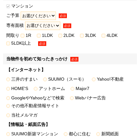
• 広告配信事業者を利用した行動ターゲティング広告（取
マンション
得した閲覧履歴やサービス利用履歴等の情報を分析し、お客
ご予算
様の属性・興味関心を推定して出稿内容を変える広告手法）
必須
※3
の配信
専有面積
必須
• クーポン・サービス利用時の割引等の特典の提供
間取り
1R
1LDK
2LDK
3LDK
4LDK
※1・※2・※3弊社または弊社のグループ各社が取得した
5LDK以上
必須
取引履歴等の情報を分析し、お客様の属性・興味関心等を推
定した上での案内を含みます。上記の案内・配信・提供は電
当物件を初めて知ったきっかけ
必須
話、封書葉書等、メールマガジン、またはダイレクトメール
【インターネット】
等により行います。
三井のすまい
SUUMO（スーモ）
Yahoo!不動産
３．弊社および弊社のグループ各社の取り扱うお客様の衣･
食･住･遊･働に関わる、商品・サービスの開発・改善、ならび
HOME'S
アットホーム
Major7
に弊社および弊社のグループ各社が行うお客様によりよい商
GoogleやYahooなどで検索
Webバナー広告
品・サービスを提供するための市場調査などのマーケティン
その他不動産情報サイト
グ活動・調査・分析のため
当社メルマガ
＜例として、以下の利用目的が含まれます＞
【情報誌・紙面広告】
• 新規事業の企画、新商品の開発、既存商品・サービスの
SUUMO新築マンション
都心に住む
新聞紙面
改善