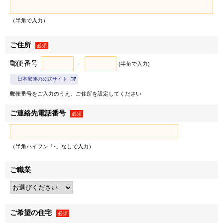
び三井不動産株式会社の有価証券報告書等に記載されている
連結子会社とし、以下同じとします）は、お客様情報を以下
（半角で入力）
の利用目的の達成に必要な範囲で利用いたします。
ご住所
１．弊社の事業に関する商品・サービスの提供のため
必須
＜例として、以下の利用目的が含まれます＞
郵便番号
-
(半角で入力)
• 郵便物・電子メール・電話等による営業活動
日本郵便の公式サイト
• 不動産に関するお客様との契約や取引の履行
郵便番号をご入力のうえ、ご住所を設定してください
• 不動産引渡し後のレジデンシャル・カスタマーサービス
の提供
ご連絡先電話番号
必須
• 提供する不動産の管理・運営
• お客様との取引やサービスの提供に関する郵便物・電子
メール・電話等による連絡、問い合わせ対応
（半角ハイフン「-」なしで入力）
２．弊社および弊社のグループ各社の取り扱うお客様の衣･
ご職業
※1
食･住･遊･働に関わる商品・サービスの紹介
ならびに各種
情報・特典の提供のため
＜例として、以下の利用目的が含まれます＞
※2
• 各種セミナー・キャンペーン・イベントの案内
ご希望の住宅
必須