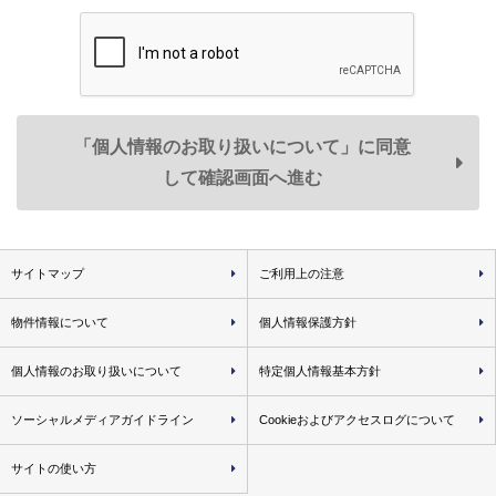
ます。
第三者提供
１．弊社は、法令の規定に基づく場合のほか、上記「利用目
的」に記載した1.～3.の利用目的の達成に必要な範囲で、お
「個人情報のお取り扱いについて」に同意
客様情報を弊社のグループ各社、住宅事業の共同事業者など
して確認画面へ進む
の第三者に提供することがあります。
２．提供するお客様情報は、氏名、住所、電話番号のほか、
各利用目的の達成のために必要な項目とさせていただきます
サイトマップ
ご利用上の注意
が、必要最低限の項目に限定することとします。
＜提供する個人データ例＞
物件情報について
個人情報保護方針
• 弊社が取り扱う不動産に関し、
資料請求・物件エントリ
ーおよび物件来場の際に登録いただいた事項
個人情報のお取り扱いについて
特定個人情報基本方針
• 不動産取引の際に届出いただいた事項（取引した物件
名・価格・対応履歴・不動産引渡し後の連絡先等を含みま
ソーシャルメディアガイドライン
Cookieおよびアクセスログについて
す）
サイトの使い方
• 弊社が分譲した物件に関する各種図面情報（設計施工図