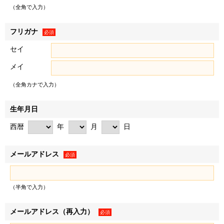
（以下「お客様情報」といいます）を取得し、以下の各条の
（全角で入力）
目的、利用範囲にて利用いたします。
＜例として、以下の情報を取得します＞
フリガナ
必須
• お客様から提供された情報（氏名、住所、電話番号、電
セイ
子メールアドレス、生年月日、性別、職業など、お客様から
メイ
提供された一切の情報で、物件来場後に不動産取引に際して
提供された情報を含みます）
（全角カナで入力）
• WEBサイトの閲覧履歴
２．お客様は、登録した情報に変更があった場合、下記「個
生年月日
人情報に関するお問い合わせ窓口」に記載の各窓口へ連絡の
西暦
年
月
日
うえ登録情報を変更するものとします。変更登録がなされな
かった場合、お客様はサービスの提供を受けられないなどの
メールアドレス
不利益を被ることがありますが、弊社に帰責事由がない限
必須
り、弊社は責任を負いません。
（半角で入力）
利用目的
メールアドレス（再入力）
必須
弊社および弊社のグループ各社（三井不動産株式会社およ