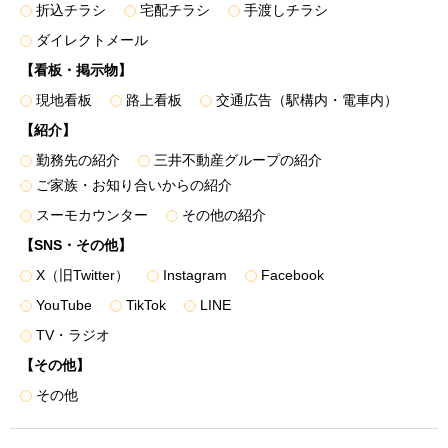
• アンケートの実施
折込チラシ
宅配チラシ
手渡しチラシ
• 顧客動向分析
ダイレクトメール
• 販売促進活動の効果検証､販売促進計画の策定
【看板・掲示物】
４．上記利用目的１～３の達成にあたり第三者に提供するた
現地看板
路上看板
交通広告（駅構内・電車内）
め
【紹介】
勤務先の紹介
三井不動産グループの紹介
ご家族・お知り合いからの紹介
個人関連情報の取得
弊社は、第三者であるデータ提供サービス事業者から
スーモカウンター
その他の紹介
Cookieや広告ID（スマートフォン端末の識別子）等（以下
【SNS・その他】
「Cookie等」といいます）により収集されたWebの閲覧・利
X（旧Twitter）
Instagram
Facebook
用履歴およびその分析結果を取得し、これをお客様の個人デ
YouTube
TikTok
LINE
ータと紐づけたうえで、広告配信等の目的で利用いたしま
TV・ラジオ
す。
また、弊社のグループ各社からCookie等により収集された
【その他】
Webの閲覧・利用履歴およびその分析結果を取得し、これを
その他
お客様の個人データと紐づけたうえで、上記「利用目的」に
記載した1.～3.の利用目的の達成に必要な範囲で利用いたし