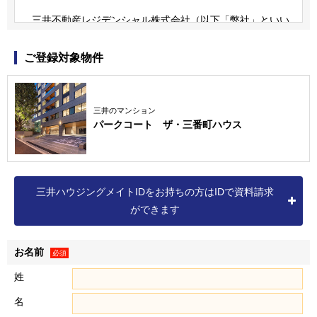
三井不動産レジデンシャル株式会社（以下「弊社」といい
ます）は、三井不動産グループの一員です。
三井不動産グループは、すまいとくらしに関する事業のほ
ご登録対象物件
か、商業施設事業、ホテル・リゾート事業、オフィスビル事
業、ロジスティクス事業など、様々な事業を展開しています
（詳細は三井不動産株式会社の
ホームページ
をご確認くださ
三井のマンション
パークコート ザ・三番町ハウス
い）。
なお、弊社の個人情報保護方針および個人情報の取扱いに
つきましては、以下をご覧ください。
個人情報保護方針
三井ハウジングメイトIDをお持ちの方はIDで資料請求
個人情報の取扱いについて
ができます
お名前
個人情報の取得
必須
１．弊社は、資料請求・物件エントリーいただいた方、物件
姓
に来場いただいた方、ならびに売買契約を締結いただいた方
名
（以下「お客様」といいます）に関する以下記載の個人情報