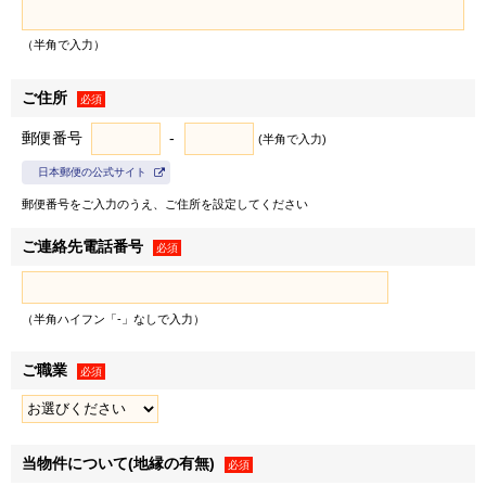
び三井不動産株式会社の有価証券報告書等に記載されている
連結子会社とし、以下同じとします）は、お客様情報を以下
（半角で入力）
の利用目的の達成に必要な範囲で利用いたします。
ご住所
１．弊社の事業に関する商品・サービスの提供のため
必須
＜例として、以下の利用目的が含まれます＞
郵便番号
-
(半角で入力)
• 郵便物・電子メール・電話等による営業活動
日本郵便の公式サイト
• 不動産に関するお客様との契約や取引の履行
郵便番号をご入力のうえ、ご住所を設定してください
• 不動産引渡し後のレジデンシャル・カスタマーサービス
の提供
ご連絡先電話番号
必須
• 提供する不動産の管理・運営
• お客様との取引やサービスの提供に関する郵便物・電子
メール・電話等による連絡、問い合わせ対応
（半角ハイフン「-」なしで入力）
２．弊社および弊社のグループ各社の取り扱うお客様の衣･
ご職業
※1
必須
食･住･遊･働に関わる商品・サービスの紹介
ならびに各種
情報・特典の提供のため
＜例として、以下の利用目的が含まれます＞
※2
• 各種セミナー・キャンペーン・イベントの案内
当物件について(地縁の有無)
必須