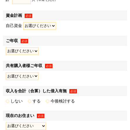
• アンケートの実施
• 顧客動向分析
資金計画
• 販売促進活動の効果検証､販売促進計画の策定
必須
４．上記利用目的１～３の達成にあたり第三者に提供するた
自己資金
め
ご年収
必須
個人関連情報の取得
弊社は、第三者であるデータ提供サービス事業者から
共有購入者様ご年収
必須
Cookieや広告ID（スマートフォン端末の識別子）等（以下
「Cookie等」といいます）により収集されたWebの閲覧・利
用履歴およびその分析結果を取得し、これをお客様の個人デ
ータと紐づけたうえで、広告配信等の目的で利用いたしま
収入を合計（合算）した借入有無
必須
す。
しない
する
今後検討する
また、弊社のグループ各社からCookie等により収集された
Webの閲覧・利用履歴およびその分析結果を取得し、これを
現在のお住まい
必須
お客様の個人データと紐づけたうえで、上記「利用目的」に
記載した1.～3.の利用目的の達成に必要な範囲で利用いたし