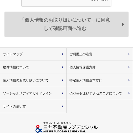
スの一部または全部が受けられなくなる場合がありますので
予めご承知おきください。
「個人情報のお取り扱いについて」に同意
して確認画面へ進む
共同利用
弊社は、お客様の個人データを次のとおり共同利用いたし
ます。
サイトマップ
ご利用上の注意
１．共同利用する個人データの項目
氏名、住所、生年月日、電話番号、
メールアドレス、
物件情報について
個人情報保護方針
取引履歴に関する情報等
＜共同利用する個人データ例＞
個人情報のお取り扱いについて
特定個人情報基本方針
• 弊社が取り扱う不動産に関し、資料請求・物件エン
トリーおよび物件来場の際に登録いただいた事項
ソーシャルメディアガイドライン
Cookieおよびアクセスログについて
• 不動産取引の際に届出いただいた事項（取引した物
サイトの使い方
件名・価格・対応履歴等を含みます）
• 弊社が分譲した物件に関する各種図面情報（設計施
工図面・パンフレット図面等）
２．共同利用する者の範囲