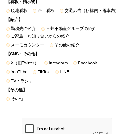
【看板・掲示物】
面・パンフレット図面等）
＜個人データを提供する相手先例＞
現地看板
路上看板
交通広告（駅構内・電車内）
• 弊社のグループ各社
【紹介】
• 住宅事業の共同事業者、事業主、販売業務の委託先（販
勤務先の紹介
三井不動産グループの紹介
売代理会社・媒介会社等）、顧客紹介を受けた提携先
ご家族・お知り合いからの紹介
• 不動産取引の付帯業務における金融機関・保証会社、司
スーモカウンター
その他の紹介
法書士・土地家屋調査士、不動産管理会社、インテリア業者
【SNS・その他】
• 不動産引渡し後のレジデンシャル・カスタマーサービス
における協力会社（施工会社、住宅設備会社等）
X（旧Twitter）
Instagram
Facebook
３．第三者に提供する場合は、書面、郵便物、電話、FAX、
YouTube
TikTok
LINE
電子メール、電子媒体などを用いて行い、安全管理に十分に
TV・ラジオ
配慮して受け渡しを行うものとし、電子データを提供する場
【その他】
合は、暗号化する等必要な措置を講じて受け渡しを行いま
その他
す。
４．本人からの個人情報保護法の定めに則った申し出によ
り、第三者への提供を停止いたします。下記「訂正・利用停
止等・苦情受付窓口」に記載の「三井不動産レジデンシャル
株式会社 総務部」へお申し出ください。停止によりサービ