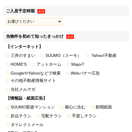
ます。
ご入居予定時期
必須
第三者提供
１．弊社は、法令の規定に基づく場合のほか、上記「利用目
当物件を初めて知ったきっかけ
必須
的」に記載した1.～3.の利用目的の達成に必要な範囲で、お
客様情報を弊社のグループ各社、住宅事業の共同事業者など
【インターネット】
の第三者に提供することがあります。
三井のすまい
SUUMO（スーモ）
Yahoo!不動産
２．提供するお客様情報は、氏名、住所、電話番号のほか、
HOME'S
アットホーム
Major7
各利用目的の達成のために必要な項目とさせていただきます
GoogleやYahooなどで検索
Webバナー広告
が、必要最低限の項目に限定することとします。
その他不動産情報サイト
＜提供する個人データ例＞
当社メルマガ
• 弊社が取り扱う不動産に関し、
資料請求・物件エントリ
ーおよび物件来場の際に登録いただいた事項
【情報誌・紙面広告】
• 不動産取引の際に届出いただいた事項（取引した物件
SUUMO新築マンション
都心に住む
新聞紙面
名・価格・対応履歴・不動産引渡し後の連絡先等を含みま
折込チラシ
宅配チラシ
手渡しチラシ
す）
ダイレクトメール
• 弊社が分譲した物件に関する各種図面情報（設計施工図