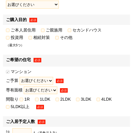
• 広告配信事業者を利用した行動ターゲティング広告（取
得した閲覧履歴やサービス利用履歴等の情報を分析し、お客
様の属性・興味関心を推定して出稿内容を変える広告手法）
ご購入目的
必須
※3
の配信
ご本人居住用
ご親族用
セカンドハウス
• クーポン・サービス利用時の割引等の特典の提供
投資用
相続対策
その他
※1・※2・※3弊社または弊社のグループ各社が取得した
（最大5つ）
取引履歴等の情報を分析し、お客様の属性・興味関心等を推
定した上での案内を含みます。上記の案内・配信・提供は電
ご希望の住宅
話、封書葉書等、メールマガジン、またはダイレクトメール
必須
等により行います。
マンション
３．弊社および弊社のグループ各社の取り扱うお客様の衣･
ご予算
必須
食･住･遊･働に関わる、商品・サービスの開発・改善、ならび
専有面積
に弊社および弊社のグループ各社が行うお客様によりよい商
必須
品・サービスを提供するための市場調査などのマーケティン
間取り
1R
1LDK
2LDK
3LDK
4LDK
グ活動・調査・分析のため
5LDK以上
必須
＜例として、以下の利用目的が含まれます＞
• 新規事業の企画、新商品の開発、既存商品・サービスの
ご入居予定人数
必須
改善
計
人（半角で入力）