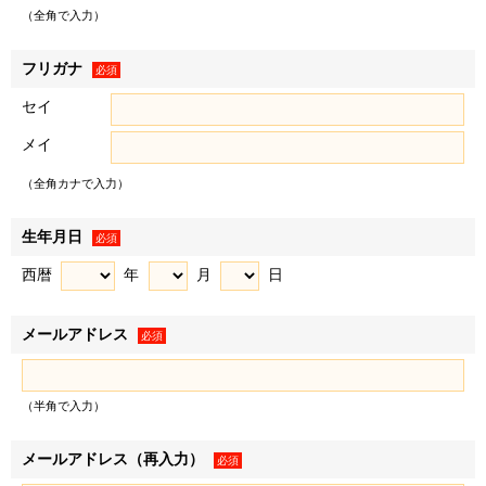
（以下「お客様情報」といいます）を取得し、以下の各条の
（全角で入力）
目的、利用範囲にて利用いたします。
＜例として、以下の情報を取得します＞
フリガナ
必須
• お客様から提供された情報（氏名、住所、電話番号、電
セイ
子メールアドレス、生年月日、性別、職業など、お客様から
メイ
提供された一切の情報で、物件来場後に不動産取引に際して
提供された情報を含みます）
（全角カナで入力）
• WEBサイトの閲覧履歴
２．お客様は、登録した情報に変更があった場合、下記「個
生年月日
必須
人情報に関するお問い合わせ窓口」に記載の各窓口へ連絡の
西暦
年
月
日
うえ登録情報を変更するものとします。変更登録がなされな
かった場合、お客様はサービスの提供を受けられないなどの
メールアドレス
不利益を被ることがありますが、弊社に帰責事由がない限
必須
り、弊社は責任を負いません。
（半角で入力）
利用目的
メールアドレス（再入力）
必須
弊社および弊社のグループ各社（三井不動産株式会社およ