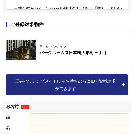
三井不動産レジデンシャル株式会社（以下「弊社」といい
ます）は、三井不動産グループの一員です。
三井不動産グループは、すまいとくらしに関する事業のほ
ご登録対象物件
か、商業施設事業、ホテル・リゾート事業、オフィスビル事
業、ロジスティクス事業など、様々な事業を展開しています
（詳細は三井不動産株式会社の
ホームページ
をご確認くださ
三井のマンション
パークホームズ日本橋人形町三丁目
い）。
なお、弊社の個人情報保護方針および個人情報の取扱いに
つきましては、以下をご覧ください。
個人情報保護方針
三井ハウジングメイトIDをお持ちの方はIDで資料請求
個人情報の取扱いについて
ができます
お名前
個人情報の取得
必須
１．弊社は、資料請求・物件エントリーいただいた方、物件
姓
に来場いただいた方、ならびに売買契約を締結いただいた方
名
（以下「お客様」といいます）に関する以下記載の個人情報