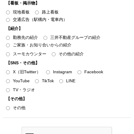
４．上記利用目的１～３の達成にあたり第三者に提供するた
【看板・掲示物】
め
現地看板
路上看板
交通広告（駅構内・電車内）
【紹介】
個人関連情報の取得
勤務先の紹介
三井不動産グループの紹介
弊社は、第三者であるデータ提供サービス事業者から
ご家族・お知り合いからの紹介
Cookieや広告ID（スマートフォン端末の識別子）等（以下
スーモカウンター
その他の紹介
「Cookie等」といいます）により収集されたWebの閲覧・利
用履歴およびその分析結果を取得し、これをお客様の個人デ
【SNS・その他】
ータと紐づけたうえで、広告配信等の目的で利用いたしま
X（旧Twitter）
Instagram
Facebook
す。
YouTube
TikTok
LINE
また、弊社のグループ各社からCookie等により収集された
TV・ラジオ
Webの閲覧・利用履歴およびその分析結果を取得し、これを
【その他】
お客様の個人データと紐づけたうえで、上記「利用目的」に
記載した1.～3.の利用目的の達成に必要な範囲で利用いたし
その他
ます。
第三者提供