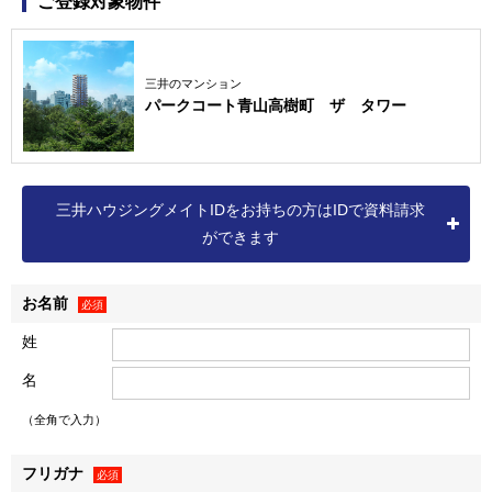
ご登録対象物件
か、商業施設事業、ホテル・リゾート事業、オフィスビル事
業、ロジスティクス事業など、様々な事業を展開しています
（詳細は三井不動産株式会社の
ホームページ
をご確認くださ
三井のマンション
パークコート青山高樹町 ザ タワー
い）。
なお、弊社の個人情報保護方針および個人情報の取扱いに
つきましては、以下をご覧ください。
個人情報保護方針
三井ハウジングメイトIDをお持ちの方はIDで資料請求
個人情報の取扱いについて
ができます
お名前
個人情報の取得
必須
１．弊社は、資料請求・物件エントリーいただいた方、物件
姓
に来場いただいた方、ならびに売買契約を締結いただいた方
名
（以下「お客様」といいます）に関する以下記載の個人情報
（以下「お客様情報」といいます）を取得し、以下の各条の
（全角で入力）
目的、利用範囲にて利用いたします。
＜例として、以下の情報を取得します＞
フリガナ
必須