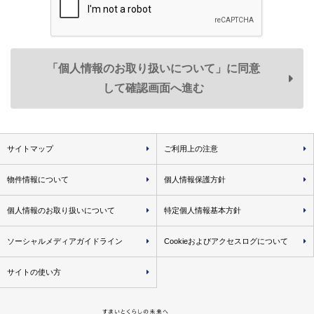
１．弊社は、法令の規定に基づく場合のほか、上記「利用目
的」に記載した1.～3.の利用目的の達成に必要な範囲で、お
客様情報を弊社のグループ各社、住宅事業の共同事業者など
「個人情報のお取り扱いについて」に同意
の第三者に提供することがあります。
２．提供するお客様情報は、氏名、住所、電話番号のほか、
して確認画面へ進む
各利用目的の達成のために必要な項目とさせていただきます
が、必要最低限の項目に限定することとします。
＜提供する個人データ例＞
サイトマップ
ご利用上の注意
• 弊社が取り扱う不動産に関し、
資料請求・物件エントリ
ーおよび物件来場の際に登録いただいた事項
物件情報について
個人情報保護方針
• 不動産取引の際に届出いただいた事項（取引した物件
名・価格・対応履歴・不動産引渡し後の連絡先等を含みま
個人情報のお取り扱いについて
特定個人情報基本方針
す）
ソーシャルメディアガイドライン
Cookieおよびアクセスログについて
• 弊社が分譲した物件に関する各種図面情報（設計施工図
面・パンフレット図面等）
サイトの使い方
＜個人データを提供する相手先例＞
• 弊社のグループ各社