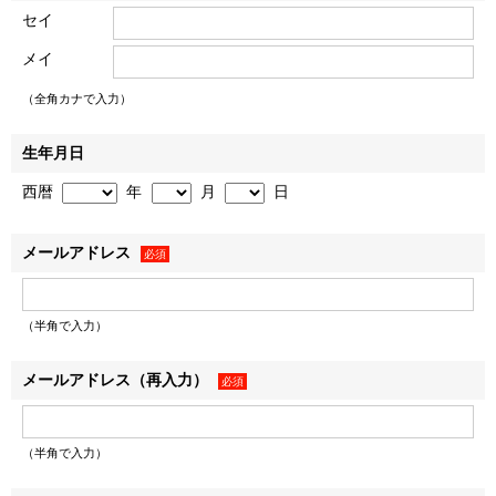
• お客様から提供された情報（氏名、住所、電話番号、電
セイ
子メールアドレス、生年月日、性別、職業など、お客様から
メイ
提供された一切の情報で、物件来場後に不動産取引に際して
提供された情報を含みます）
（全角カナで入力）
• WEBサイトの閲覧履歴
２．お客様は、登録した情報に変更があった場合、下記「個
生年月日
人情報に関するお問い合わせ窓口」に記載の各窓口へ連絡の
西暦
年
月
日
うえ登録情報を変更するものとします。変更登録がなされな
かった場合、お客様はサービスの提供を受けられないなどの
メールアドレス
不利益を被ることがありますが、弊社に帰責事由がない限
必須
り、弊社は責任を負いません。
（半角で入力）
利用目的
メールアドレス（再入力）
必須
弊社および弊社のグループ各社（三井不動産株式会社およ
び三井不動産株式会社の有価証券報告書等に記載されている
連結子会社とし、以下同じとします）は、お客様情報を以下
（半角で入力）
の利用目的の達成に必要な範囲で利用いたします。