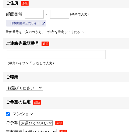
ご住所
１．弊社の事業に関する商品・サービスの提供のため
必須
＜例として、以下の利用目的が含まれます＞
郵便番号
-
(半角で入力)
• 郵便物・電子メール・電話等による営業活動
日本郵便の公式サイト
• 不動産に関するお客様との契約や取引の履行
郵便番号をご入力のうえ、ご住所を設定してください
• 不動産引渡し後のレジデンシャル・カスタマーサービス
の提供
ご連絡先電話番号
必須
• 提供する不動産の管理・運営
• お客様との取引やサービスの提供に関する郵便物・電子
メール・電話等による連絡、問い合わせ対応
（半角ハイフン「-」なしで入力）
２．弊社および弊社のグループ各社の取り扱うお客様の衣･
ご職業
※1
食･住･遊･働に関わる商品・サービスの紹介
ならびに各種
情報・特典の提供のため
＜例として、以下の利用目的が含まれます＞
※2
• 各種セミナー・キャンペーン・イベントの案内
ご希望の住宅
必須
• 広告配信事業者を利用した行動ターゲティング広告（取
マンション
得した閲覧履歴やサービス利用履歴等の情報を分析し、お客
ご予算
様の属性・興味関心を推定して出稿内容を変える広告手法）
必須
※3
専有面積
の配信
必須