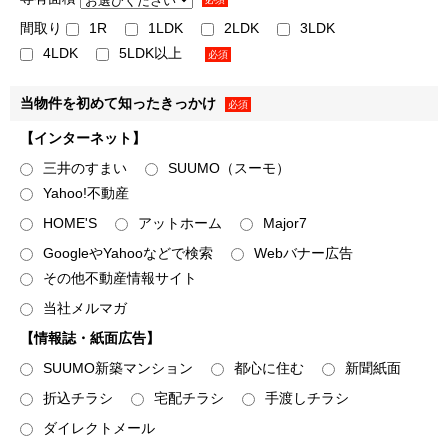
• クーポン・サービス利用時の割引等の特典の提供
間取り
1R
1LDK
2LDK
3LDK
※1・※2・※3弊社または弊社のグループ各社が取得した
4LDK
5LDK以上
必須
取引履歴等の情報を分析し、お客様の属性・興味関心等を推
定した上での案内を含みます。上記の案内・配信・提供は電
当物件を初めて知ったきっかけ
必須
話、封書葉書等、メールマガジン、またはダイレクトメール
【インターネット】
等により行います。
三井のすまい
SUUMO（スーモ）
３．弊社および弊社のグループ各社の取り扱うお客様の衣･
Yahoo!不動産
食･住･遊･働に関わる、商品・サービスの開発・改善、ならび
HOME'S
アットホーム
Major7
に弊社および弊社のグループ各社が行うお客様によりよい商
品・サービスを提供するための市場調査などのマーケティン
GoogleやYahooなどで検索
Webバナー広告
グ活動・調査・分析のため
その他不動産情報サイト
＜例として、以下の利用目的が含まれます＞
当社メルマガ
• 新規事業の企画、新商品の開発、既存商品・サービスの
【情報誌・紙面広告】
改善
SUUMO新築マンション
都心に住む
新聞紙面
• アンケートの実施
折込チラシ
宅配チラシ
手渡しチラシ
• 顧客動向分析
• 販売促進活動の効果検証､販売促進計画の策定
ダイレクトメール