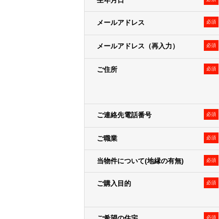
生年月日
がない限り、弊社は責任を負いませ
メールアドレス
必須
利用目的
メールアドレス（再入力）
必須
弊社および弊社のグループ各社（三
じとします）は、お客様情報を以下
ご住所
必須
１．弊社の事業に関する商品・サー
＜例として、以下の利用目的が含
• 郵便物・電子メール・電話等によ
• 不動産に関するお客様との契約や
ご連絡先電話番号
必須
• 不動産引渡し後のレジデンシャ
• 提供する不動産の管理・運営
ご職業
必須
• お客様との取引やサービスの提
当物件について(地縁の有無)
必須
２．弊社および弊社のグループ各社の
＜例として、以下の利用目的が含
ご購入目的
必須
• 各種セミナー・キャンペーン・イ
• 広告配信事業者を利用した行動
定して出稿内容を変える広告手法）
ご希望の住宅
必須