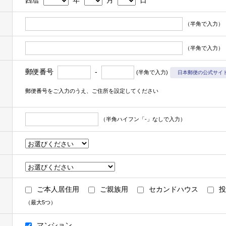
西暦
年
月
日
ん。
（半角で入力）
（半角で入力）
井不動産株式会社および三井不動産株式会社の有価証券報告書等に記載
の利用目的の達成に必要な範囲で利用いたします。
郵便番号
-
(半角で入力)
日本郵便の公式サイ
ビスの提供のため
まれます＞
郵便番号をご入力のうえ、ご住所を設定してください
る営業活動
取引の履行
（半角ハイフン「-」なしで入力）
ル・カスタマーサービスの提供
供に関する郵便物・電子メール・電話等による連絡、問い合わせ対応
※1
取り扱うお客様の衣･食･住･遊･働に関わる商品・サービスの紹介
な
まれます＞
ご本人居住用
ご親族用
セカンドハウス
投
※2
ベントの案内
（最大5つ）
ターゲティング広告（取得した閲覧履歴やサービス利用履歴等の情報を分
※3
の配信
マンション