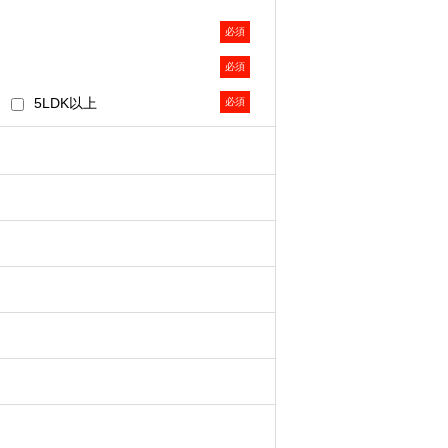
必須
関心等を推定した上での案内を含み
います。
必須
改善、ならびに弊社および弊社のグル
5LDK以上
必須
査・分析のため
下「Cookie等」といいます）によ
えで、広告配信等の目的で利用いたし