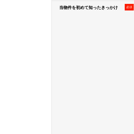
また、弊社のグループ各社からCoo
当物件を初めて知ったきっかけ
づけたうえで、上記「利用目的」に記
必須
第三者提供
１．弊社は、法令の規定に基づく場合
プ各社、住宅事業の共同事業者など
２．提供するお客様情報は、氏名、
限定することとします。
＜提供する個人データ例＞
• 弊社が取り扱う不動産に関し、
資
• 不動産取引の際に届出いただい
• 弊社が分譲した物件に関する各
＜個人データを提供する相手先例
• 弊社のグループ各社
• 住宅事業の共同事業者、事業主
• 不動産取引の付帯業務における
• 不動産引渡し後のレジデンシャ
３．第三者に提供する場合は、書面、