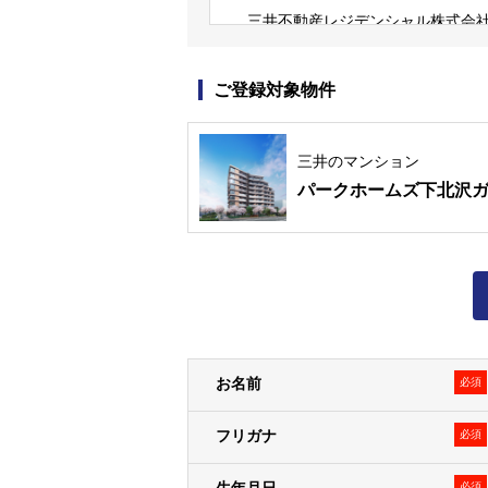
三井不動産レジデンシャル株式会社
三井不動産グループは、すまいとく
など、様々な事業を展開しています
ご登録対象物件
なお、弊社の個人情報保護方針およ
個人情報保護方針
個人情報の取扱いについて
三井のマンション
パークホームズ下北沢
個人情報の取得
１．弊社は、資料請求・物件エント
ます）に関する以下記載の個人情報
＜例として、以下の情報を取得しま
• お客様から提供された情報（氏
で、物件来場後に不動産取引に際し
お名前
必須
• WEBサイトの閲覧履歴
２．お客様は、登録した情報に変更
フリガナ
必須
ものとします。変更登録がなされな
必須