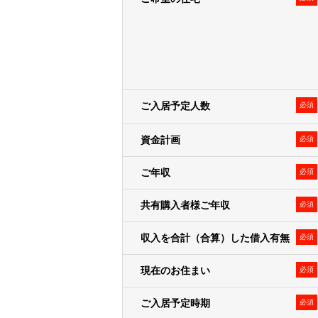
• クーポン・サービス利用時の割引
※1・※2・※3弊社または弊社の
ます。上記の案内・配信・提供は電
３．弊社および弊社のグループ各社の
ープ各社が行うお客様によりよい商
＜例として、以下の利用目的が含
ご入居予定人数
必須
• 新規事業の企画、新商品の開発
• アンケートの実施
資金計画
必須
• 顧客動向分析
ご年収
• 販売促進活動の効果検証､販売促
必須
４．上記利用目的１～３の達成にあ
共有購入者様ご年収
必須
収入を合計（合算）した借入有無
必須
個人関連情報の取得
弊社は、第三者であるデータ提供サービ
現在のお住まい
必須
り収集されたWebの閲覧・利用履歴
ます。
ご入居予定時期
必須