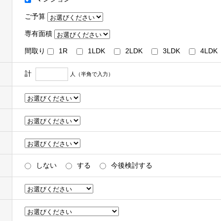
等の特典の提供
ご予算
グループ各社が取得した取引履歴等の情報を分析し、お客様の属性・興味
専有面積
話、封書葉書等、メールマガジン、またはダイレクトメール等により行
取り扱うお客様の衣･食･住･遊･働に関わる、商品・サービスの開発・
間取り
1R
1LDK
2LDK
3LDK
4LDK
品・サービスを提供するための市場調査などのマーケティング活動・調
まれます＞
計
人（半角で入力）
、既存商品・サービスの改善
進計画の策定
たり第三者に提供するため
しない
する
今後検討する
ス事業者からCookieや広告ID（スマートフォン端末の識別子）等（以
およびその分析結果を取得し、これをお客様の個人データと紐づけたう