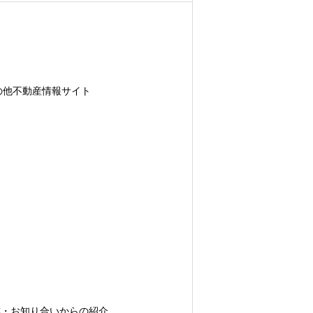
取得し、これをお客様の個人データと紐
な範囲で、お客様情報を弊社のグルー
の他不動産情報サイト
いただきますが、必要最低限の項目に
含みます）
携先
）
テリア業者
管理に十分に配慮して受け渡しを行う
・お知り合いからの紹介