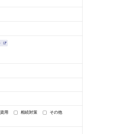
されている連結子会社とし、以下同
ト
らびに各種情報・特典の提供のため
資用
相続対策
その他
析し、お客様の属性・興味関心を推