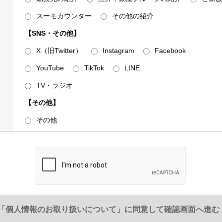
合は、暗号化する等必要な措置を講じて受け渡しを行います。
スーモカウンター
その他の紹介
めに則った申し出により、第三者への提供を停止いたします。下記「訂
【SNS・その他】
式会社 総務部」へお申し出ください。停止によりサービスの一部また
X（旧Twitter）
Instagram
Facebook
YouTube
TikTok
LINE
TV・ラジオ
とおり共同利用いたします。
【その他】
その他
号、
メールアドレス、取引履歴に関する情報等
＞
資料請求・物件エントリーおよび物件来場の際に登録いただいた事項
た事項（取引した物件名・価格・対応履歴等を含みます）
種図面情報（設計施工図面・パンフレット図面等）
「個人情報のお取り扱いについて」に同意して確認画面へ進む
3.の利用目的と同様