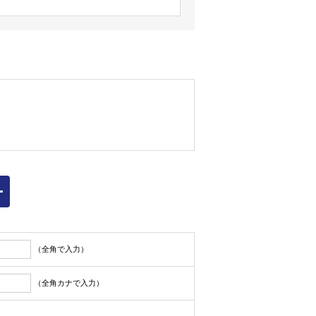
ィスビル事業、ロジスティクス事業
いただいた方（以下「お客様」といい
範囲にて利用いたします。
お客様から提供された一切の情報
（全角で入力）
窓口へ連絡のうえ登録情報を変更する
（全角カナで入力）
ることがありますが、弊社に帰責事由