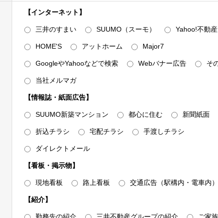
kie等により収集されたWebの閲覧・利用履歴およびその分析結果を
【インターネット】
載した1.～3.の利用目的の達成に必要な範囲で利用いたします。
三井のすまい
SUUMO（スーモ）
Yahoo!不動産
HOME'S
アットホーム
Major7
のほか、上記「利用目的」に記載した1.～3.の利用目的の達成に必要
GoogleやYahooなどで検索
Webバナー広告
そ
の第三者に提供することがあります。
当社メルマガ
住所、電話番号のほか、各利用目的の達成のために必要な項目とさせて
【情報誌・紙面広告】
SUUMO新築マンション
都心に住む
新聞紙面
料請求・物件エントリーおよび物件来場の際に登録いただいた事項
た事項（取引した物件名・価格・対応履歴・不動産引渡し後の連絡先等を
折込チラシ
宅配チラシ
手渡しチラシ
種図面情報（設計施工図面・パンフレット図面等）
ダイレクトメール
＞
【看板・掲示物】
、販売業務の委託先（販売代理会社・媒介会社等）、顧客紹介を受けた提
現地看板
路上看板
交通広告（駅構内・電車内
金融機関・保証会社、司法書士・土地家屋調査士、不動産管理会社、イン
【紹介】
ル・カスタマーサービスにおける協力会社（施工会社、住宅設備会社等）
郵便物、電話、FAX、電子メール、電子媒体などを用いて行い、安全
勤務先の紹介
三井不動産グループの紹介
ご家族