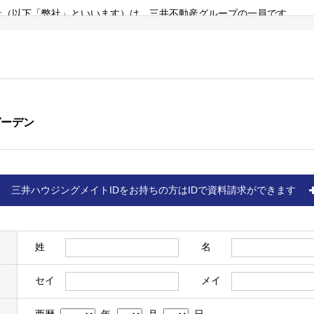
（以下「弊社」といいます）は、三井不動産グループの一員です。
らしに関する事業のほか、商業施設事業、ホテル・リゾート事業、オフ
（詳細は三井不動産株式会社の
ホームページ
をご確認ください）。
び個人情報の取扱いにつきましては、以下をご覧ください。
ガーデン
リーいただいた方、物件に来場いただいた方、ならびに売買契約を締結
三井ハウジングメイトIDをお持ちの方はIDで資料請求ができます
（以下「お客様情報」といいます）を取得し、以下の各条の目的、利用
す＞
名、住所、電話番号、電子メールアドレス、生年月日、性別、職業など、
て提供された情報を含みます）
姓
名
があった場合、下記「個人情報に関するお問い合わせ窓口」に記載の各
セイ
メイ
かった場合、お客様はサービスの提供を受けられないなどの不利益を被