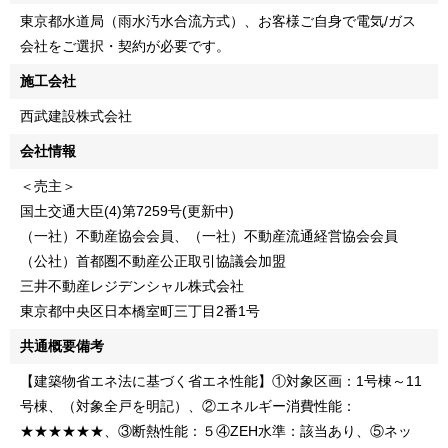
東京都水道局（雨水汚水合流方式）、お客様ご自身で電気/ガス
会社をご選択・契約が必要です。
施工会社
西武建設株式会社
会社情報
＜売主＞
国土交通大臣(4)第7259号(更新中)
（一社）不動産協会会員、（一社）不動産流通経営協会会員
（公社）首都圏不動産公正取引協議会加盟
三井不動産レジデンシャル株式会社
東京都中央区日本橋室町三丁目2番1号
共通概要備考
【建築物省エネ法に基づく省エネ性能】①対象区画：1号棟～11
号棟、（対象全戸を明記）、②エネルギー消費性能：
★★★★★★、③断熱性能：５④ZEH水準：該当あり、⑤ネッ