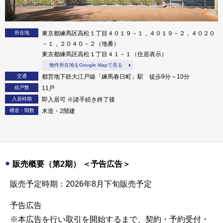
所在地
東京都練馬区高松１丁目４０１９－１，４０１９－２，４０２０
－１，２０４０－２（地番）
東京都練馬区高松１丁目４１－１（住居表示）
物件所在地をGoogle Mapで見る
交通
都営地下鉄大江戸線「練馬春日町」駅 徒歩9分～10分
総戸数
11戸
入居時期
即入居可 ※諸手続き終了後
構造・階数
木造・2階建
販売概要（第2期） ＜予告広告＞
販売予定時期：2026年8月下旬販売予定
予告広告
※本広告を行い取引を開始するまで、契約・予約受付・