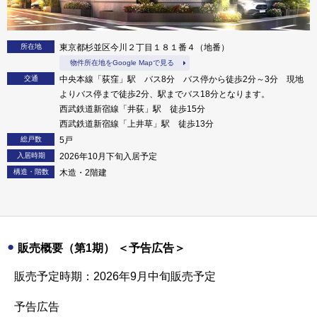
所在地
東京都杉並区今川２丁目１８１番４（地番）
物件所在地をGoogle Mapで見る
交通
中央本線「荻窪」駅 バス8分 バス停から徒歩2分～3分 現地
よりバス停まで徒歩2分、駅までバス18分となります。
西武鉄道新宿線「井荻」駅 徒歩15分
西武鉄道新宿線「上井草」駅 徒歩13分
総戸数
5戸
入居時期
2026年10月下旬入居予定
構造・階数
木造・2階建
販売概要（第1期） ＜予告広告＞
販売予定時期：2026年9月中旬販売予定
予告広告