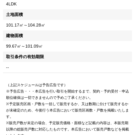
4LDK
土地面積
101.17㎡～104.28㎡
建物面積
99.67㎡～101.09㎡
取引条件の有効期限
--
（上記スケジュールは予告広告です）
※予告広告・・・本広告を行い取引を開始するまで、契約・予約受付・申込
順位確保は一切できませんので予めご了承ください。
※予定販売区画・戸数を一括して販売するか、又は数期に分けて販売するか
が未確定のため、今後行う本広告において販売区画数・戸数を掲載いたしま
す。
※販売戸数が未定の場合、予定販売価格・面積など記載の内容は、本販売期
以降の総販売戸数に対応したものです。本広告において販売戸数などを掲載