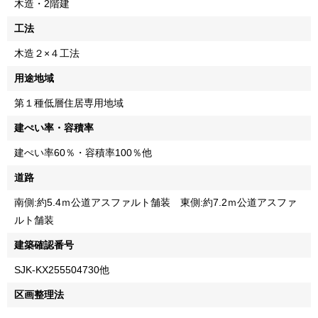
木造・2階建
工法
木造２×４工法
用途地域
第１種低層住居専用地域
建ぺい率・容積率
建ぺい率60％・容積率100％他
道路
南側:約5.4ｍ公道アスファルト舗装 東側:約7.2ｍ公道アスファ
ルト舗装
建築確認番号
SJK-KX255504730他
区画整理法