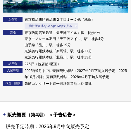
所在地
東京都品川区東品川２丁目１ー２他（地番）
物件所在地をGoogle Mapで見る
交通
東京臨海高速鉄道「天王洲アイル」駅 徒歩4分
東京モノレール羽田「天王洲アイル」駅 徒歩4分
山手線「品川」駅 徒歩19分
京浜急行電鉄本線「新馬場」駅 徒歩11分
京浜急行電鉄本線「北品川」駅 徒歩13分
総戸数
275戸（他店舗1区画）
入居時期
2025年9月までに売買契約締結：2027年9月下旬入居予定 2025
年10月以降に売買契約締結：2028年4月下旬入居予定
構造・階数
鉄筋コンクリート造一部鉄骨造地上34階建
販売概要（第4期） ＜予告広告＞
販売予定時期：2026年9月中旬販売予定