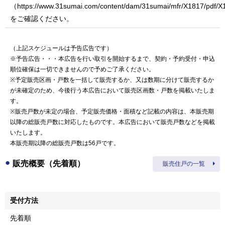
（https://www.31sumai.com/content/dam/31sumai/mfr/X1817/pdf/X
をご確認ください。
（上記スケジュールは予告広告です）
※予告広告・・・本広告を行い取引を開始するまで、契約・予約受付・申込
順位確保は一切できませんので予めご了承ください。
※予定販売区画・戸数を一括して販売するか、又は数期に分けて販売するか
が未確定のため、今後行う本広告において販売区画数・戸数を掲載いたしま
す。
※販売戸数が未定の場合、予定販売価格・面積など記載の内容は、本販売期
以降の総販売戸数に対応したものです。本広告において販売戸数などを掲載
いたします。
本販売期以降の総販売戸数は
56戸
です。
販売概要（先着順）
販売住戸の一覧
受付方法
先着順