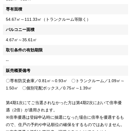
専有面積
54.67㎡～111.33㎡（トランクルーム等除く）
バルコニー面積
4.67㎡～35.61㎡
取引条件の有効期限
--
販売概要備考
〇専有防災倉庫／0.81㎡～0.93㎡ 〇トランクルーム／1.09㎡～
1.50㎡ 〇個別宅配ボックス／0.75㎡～1.39㎡
第4期1次にてご当選されなかった方は第4期2次において倍率優
遇（2倍）が適用されます。
※倍率優遇は登録申込時に抽選になった場合に倍率を優遇するも
ので、住戸の予約や申込順位の確保をするものではありません。