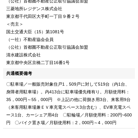
（公社）首都圏不動産公正取引協議会加盟
三菱地所レジデンス株式会社
東京都千代田区大手町一丁目９番２号
＜売主＞
国土交通大臣（15）第1081号
（一社）不動産協会会員
（公社）首都圏不動産公正取引協議会加盟
清水建設株式会社
東京都中央区京橋二丁目16番1号
共通概要備考
〇駐車場／一般販売対象住戸1，509戸に対して519台（内1台、
身障者用駐車場）。内413台に駐車場優先権有り。月額使用料：
35，000円～55，000円 ※上記の他に荷捌き用3台、来客用9台
（来客用駐車場兼ＥＶ車充電スペース3台含む）、EV車充電スペ
ース1台、カーシェア用4台 〇駐輪場／月額使用料：200円~600
円 〇バイク置き場／月額使用料：2，000円～4，000円