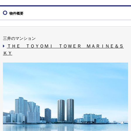
物件概要
三井のマンション
ＴＨＥ ＴＯＹＯＭＩ ＴＯＷＥＲ ＭＡＲＩＮＥ＆Ｓ
ＫＹ