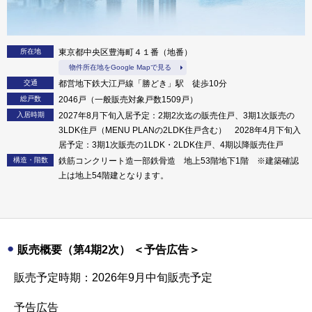
所在地
東京都中央区豊海町４１番（地番）
物件所在地をGoogle Mapで見る
交通
都営地下鉄大江戸線「勝どき」駅 徒歩10分
総戸数
2046戸（一般販売対象戸数1509戸）
入居時期
2027年8月下旬入居予定：2期2次迄の販売住戸、3期1次販売の
3LDK住戸（MENU PLANの2LDK住戸含む） 2028年4月下旬入
居予定：3期1次販売の1LDK・2LDK住戸、4期以降販売住戸
構造・階数
鉄筋コンクリート造一部鉄骨造 地上53階地下1階 ※建築確認
上は地上54階建となります。
販売概要（第4期2次） ＜予告広告＞
販売予定時期：2026年9月中旬販売予定
予告広告