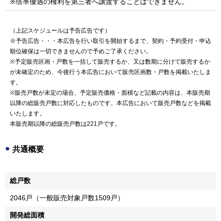
※倍率優遇の権利を第三者へ譲渡することはできません。
（上記スケジュールは予告広告です）
※予告広告・・・本広告を行い取引を開始するまで、契約・予約受付・申込
順位確保は一切できませんので予めご了承ください。
※予定販売区画・戸数を一括して販売するか、又は数期に分けて販売するか
が未確定のため、今後行う本広告において販売区画数・戸数を掲載いたしま
す。
※販売戸数が未定の場合、予定販売価格・面積など記載の内容は、本販売期
以降の総販売戸数に対応したものです。本広告において販売戸数などを掲載
いたします。
本販売期以降の総販売戸数は
221戸
です。
共通概要
総戸数
2046戸（一般販売対象戸数1509戸）
開発総面積