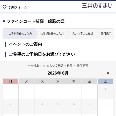
予約フォーム
ファインコート荻窪 緑彩の邸
ご予約日程のご入力
お客様情報のご入力
入力内容のご確認
受付完了
イベントのご案内
ご希望のご予約日をお選びください
○ 余裕あり △ まもなく満席 × 満席 － 受付不可
2026
年
8月
日
月
火
水
木
金
土
1
2
3
4
5
6
7
8