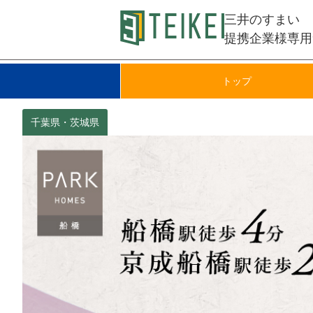
三井のすまい
提携企業様専用
トップ
その他神奈川県
千葉県・茨城県
埼玉県