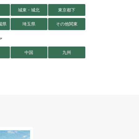
城東・城北
東京都下
城県
埼玉県
その他関東
ア
中国
九州