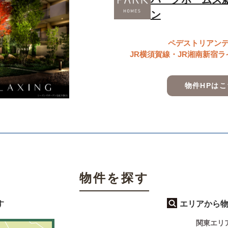
ン
ペデストリアン
JR横須賀線・JR湘南新宿
物件HPは
物件を探す
す
エリアから
関東エリ