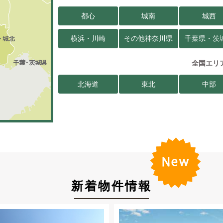
都心
城南
城西
横浜・川崎
その他神奈川県
千葉県・茨
全国エリ
北海道
東北
中部
新着物件情報