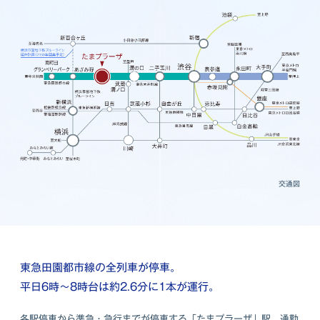
交通図
東急田園都市線の全列車が停車。
平日6時〜8時台は約2.6分に1本が運行。
各駅停車から準急・急行までが停車する「たまプラーザ」駅。通勤