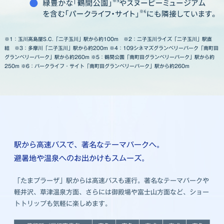
※1：玉川高島屋S.C.「二子玉川」駅から約100m ※2：二子玉川ライズ「二子玉川」駅直
結 ※3：多摩川「二子玉川」駅から約200m ※4：109シネマズグランベリーパーク「南町田
グランベリーパーク」駅から約260m ※5：鶴間公園「南町田グランベリーパーク」駅から約
250m ※6：パークライフ・サイト「南町田グランベリーパーク」駅から約260m
駅から高速バスで、著名なテーマパークへ。
避暑地や温泉へのお出かけもスムーズ。
「たまプラーザ」駅からは高速バスも運行。著名なテーマパークや
軽井沢、草津温泉方面、さらには御殿場や富士山方面など、ショー
トトリップも気軽に楽しめます。