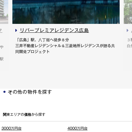
ク
リバープレミアレジデンス広島
「広島」駅、八丁堀へ徒歩８分
３
三井不動産レジデンシャル＆三菱地所レジデンスが贈る共
自
や
同開発プロジェクト
駅
その他の物件を探す
関東エリアの価格から探す
3000万円台
4000万円台