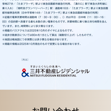
常時27分／「たまプラーザ」駅より東急田園都市線急行利用、「溝の口」駅で東急大井町線に
乗り入れ） 「南町田グランベリーパーク」駅：通勤時16分／「たまプラーザ」駅より東急田園
都市線準急利用（日中平常時14分／「たまプラーザ」駅より東急田園都市線急行利用）
※記載の電車所要時間は通勤時（7：30～9：00）､（）内は平日・日中時（11：00～16：
00）の目的駅へ到着する最も本数の多い電車のものです｡ 所要時間に乗り換え待ち時間を含ん
でいます。また､時間帯により多少異なります｡
※掲載のバスアクセスは2025年10月のダイヤによるものです。
※徒歩分数表⽰については80mを1分として算出（端数切り上げ）したものです。
※地図は略地図につき実際とは多少異なる場合があります。
※掲載の情報は2025年10月現在のもので変更になる場合があります。