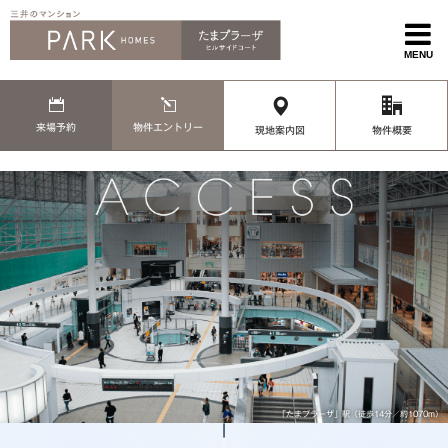
MENU
来場予約
物件エントリー
現地案内図
物件概要
「たまプラーザ」駅（徒歩14分／約1070m）