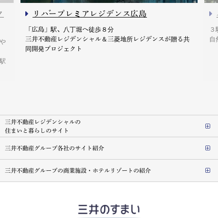
ク
リバープレミアレジデンス広島
「広島」駅、八丁堀へ徒歩８分
３
三井不動産レジデンシャル＆三菱地所レジデンスが贈る共
自
や
同開発プロジェクト
駅
三井不動産レジデンシャルの
住まいと暮らしのサイト
三井不動産グループ各社のサイト紹介
三井不動産グループの商業施設・ホテルリゾートの紹介