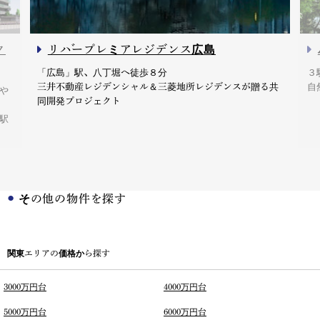
ク
リバープレミアレジデンス広島
「広島」駅、八丁堀へ徒歩８分
３
三井不動産レジデンシャル＆三菱地所レジデンスが贈る共
自
や
同開発プロジェクト
駅
その他の物件を探す
関東エリアの価格から探す
3000万円台
4000万円台
5000万円台
6000万円台