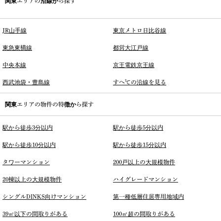
関東エリアの沿線から探す
JR山手線
東京メトロ日比谷線
東急東横線
都営大江戸線
中央本線
京王電鉄京王線
西武池袋・豊島線
すべての沿線を見る
関東エリアの物件の特徴から探す
駅から徒歩3分以内
駅から徒歩5分以内
駅から徒歩10分以内
駅から徒歩15分以内
タワーマンション
200戸以上の大規模物件
20棟以上の大規模物件
ハイグレードマンション
シングルDINKS向けマンション
第一種低層住居専用地域内
39㎡以下の間取りがある
100㎡超の間取りがある