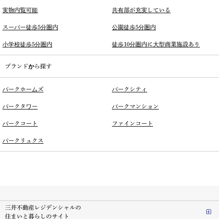
実物内覧可能
共有部が充実している
スーパー徒歩5分圏内
公園徒歩5分圏内
小学校徒歩5分圏内
徒歩10分圏内に大型商業施設あり
ブランドから探す
パークホームズ
パークシティ
パークタワー
パークマンション
パークコート
ファインコート
パークリュクス
三井不動産レジデンシャルの
住まいと暮らしのサイト