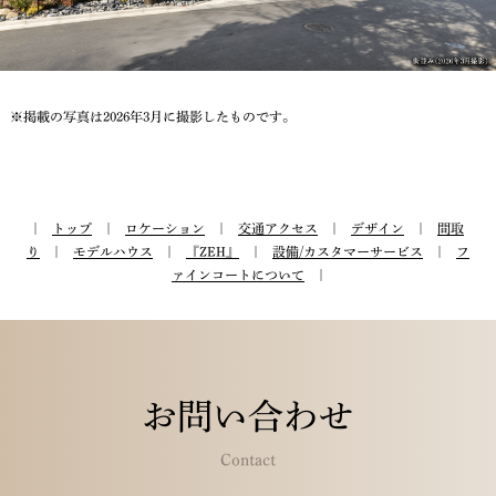
※掲載の写真は2026年3月に撮影したものです。
￨
トップ
￨
ロケーション
￨
交通アクセス
￨
デザイン
￨
間取
り
￨
モデルハウス
￨
『ZEH』
￨
設備/カスタマーサービス
￨
フ
ァインコートについ
て
￨
お問い合わせ
Contact