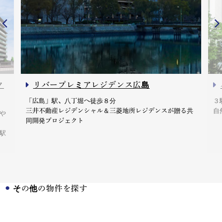
ク
リバープレミアレジデンス広島
「広島」駅、八丁堀へ徒歩８分
３
三井不動産レジデンシャル＆三菱地所レジデンスが贈る共
自
や
同開発プロジェクト
駅
その他の物件を探す