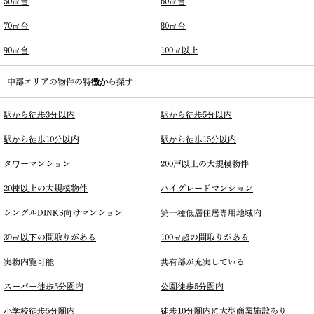
50㎡台
60㎡台
70㎡台
80㎡台
90㎡台
100㎡以上
中部エリアの物件の特徴から探す
駅から徒歩3分以内
駅から徒歩5分以内
駅から徒歩10分以内
駅から徒歩15分以内
タワーマンション
200戸以上の大規模物件
20棟以上の大規模物件
ハイグレードマンション
シングルDINKS向けマンション
第一種低層住居専用地域内
39㎡以下の間取りがある
100㎡超の間取りがある
実物内覧可能
共有部が充実している
スーパー徒歩5分圏内
公園徒歩5分圏内
小学校徒歩5分圏内
徒歩10分圏内に大型商業施設あり