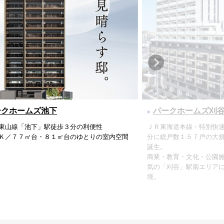
ークホームズ池下
パークホームズ刈
東山線「池下」駅徒歩３分の利便性
ＪＲ東海道本線・特別快
Ｋ／７７㎡台・８１㎡台のゆとりの室内空間
分に総戸数１５７戸の大
誕生。
商業・教育・文化・公園
気の「刈谷」駅南エリア
境。