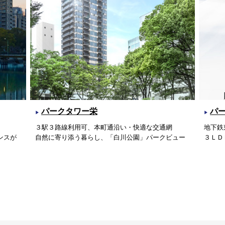
パークタワー栄
パ
３駅３路線利用可、本町通沿い・快適な交通網
地下鉄
ンスが
自然に寄り添う暮らし、「白川公園」パークビュー
３ＬＤ