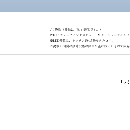
J：畳数（畳数は「約」表示です。）
WIC：ウォークインクロゼット SIC：シューズイン
※LDK畳数は、キッチン約4.5畳を含みます。
※掲載の図面は設計段階の図面を基に描いたもので実際
「パ