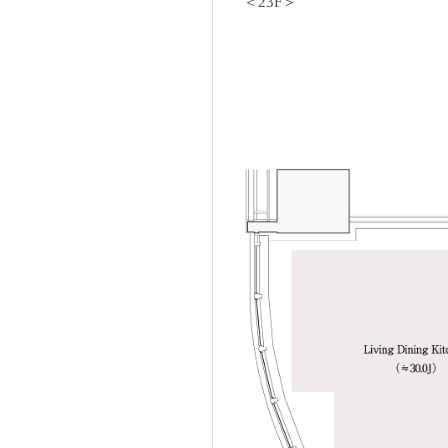
＜23F＞