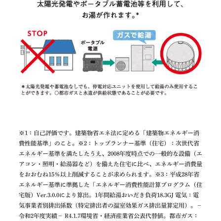
※1：自己評価です。建築物省エネ法に定める「建築物エネルギー消
費性能基準」のこと。※2：トップランナー基準（住宅）：次世代省
エネルギー基準を満たしたうえ、2008年度時点での一般的な設備（エ
アコン・照明・給湯器など）を備えた住宅に比べ、エネルギー消費量
をおおむね15％以上削減することが求められます。※3：平成28年省
エネルギー基準に準拠した「エネルギー消費性能計算プログラム（住
宅版）Ver.3.0.0により算出。1年間給湯おいだき負荷18.3GJ 電気：電
気事業者別排出係数（特定排出者の温室効果ガス排出量算定用）。－
令和2年度実績－ R4.1.7環境省・経済産業省公表代替値。都市ガス：