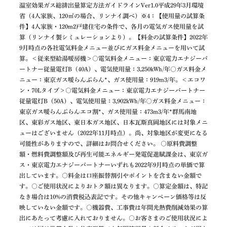
温室効果ガス総排出量算定方法ガイドラインVer1.0平成29年3月環境
省（4人家族、120㎡の場合、リンナイ調べ）※4：【使用量の試算条
件】4人家族・120m2戸建住宅の条件で、各月の電気ガス使用量を試
算（リンナイ製シミュレーションより）。【料金の試算条件】2022年
9月時点の各社電気料金メニュー並びにガス料金メニューを用いて試
算。＜従来型給湯暖房機＞○電気料金メニュー：東京電力エナジーパ
ートナー従量電灯B（40A）、電気使用量：3,250kWh/年○ガス料金メ
ニュー：東京ガス暖らんぷらん*、ガス使用量：919m3/年。＜エコワ
ン・70Lタイプ＞○電気料金メニュー：東京電力エナジーパートナー
従量電灯B（50A）、電気使用量：3,902kWh/年○ガス料金メニュー：
東京ガス暖らんぷらんエコ割*、ガス使用量：473m3/年*群馬南地
区、東彩ガス地区、東日本ガス地区、日本瓦斯真岡地区には対象メニ
ューはございません（2022年11月時点）。尚、対象地区が変更になる
可能性がありますので、詳細はお問合せください。 ○原料費調整
額・燃料費調整額及び再生可能エネルギー発電促進賦課金は、東京ガ
ス・東京電力エナジーパートナーいずれも2022年9月時点の単価で算
出しています。○料金は口座振替割引やポイントを含まない金額で
す。○ご使用状況によりおトク額は異なります。○算定金額は、特記
なき場合は10%の消費税込表記です。その他キャンペーン価格等は反
映していない金額です。○機器費、工事費は年間光熱費削減効果の算
出にあたって考慮に入れておりません。○お客さまのご使用状況によ