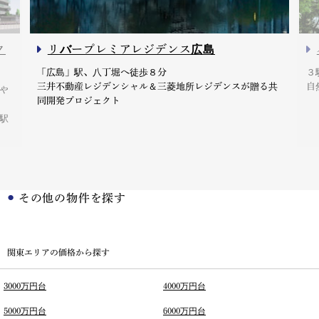
ク
リバープレミアレジデンス広島
「広島」駅、八丁堀へ徒歩８分
３
三井不動産レジデンシャル＆三菱地所レジデンスが贈る共
自
や
同開発プロジェクト
駅
その他の物件を探す
関東エリアの価格から探す
3000万円台
4000万円台
5000万円台
6000万円台