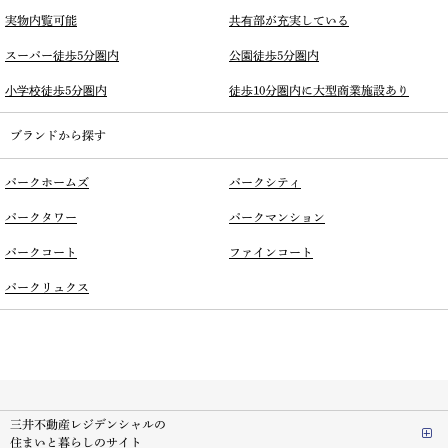
実物内覧可能
共有部が充実している
スーパー徒歩5分圏内
公園徒歩5分圏内
小学校徒歩5分圏内
徒歩10分圏内に大型商業施設あり
ブランドから探す
パークホームズ
パークシティ
パークタワー
パークマンション
パークコート
ファインコート
パークリュクス
三井不動産レジデンシャルの
住まいと暮らしのサイト