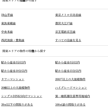
関東エリアの沿線から探す
JR山手線
東京メトロ日比谷線
東急東横線
都営大江戸線
中央本線
京王電鉄京王線
西武池袋・豊島線
すべての沿線を見る
関東エリアの物件の特徴から探す
駅から徒歩3分以内
駅から徒歩5分以内
駅から徒歩10分以内
駅から徒歩15分以内
タワーマンション
200戸以上の大規模物件
20棟以上の大規模物件
ハイグレードマンション
シングルDINKS向けマンション
第一種低層住居専用地域内
39㎡以下の間取りがある
100㎡超の間取りがある