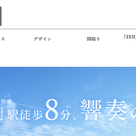
『ZEH』
セス
デザイン
間取り