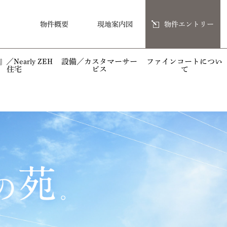
物件概要
現地案内図
物件エントリー
／Nearly ZEH
設備／カスタマーサー
ファインコートについ
住宅
ビス
て