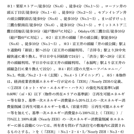
※1：栗原ストアー/徒歩3分（No.6）、徒歩4分（No.1～5）。ローソン井の
頭五丁目店/徒歩8分（No.1・6）、徒歩9分（No.2～5）。セブンイレブン井
の頭公園駅前店/徒歩9分（No.6）、徒歩10分（No.1～5）。まいばすけっと
三鷹台駅南店/徒歩9分（No.6）、徒歩10分（No.1～5）。サミットストア三
鷹台団地店/徒歩10分（総戸数6戸に対応）。Odakyu OX三鷹台店/徒歩10分
（総戸数6戸に対応）。 ※2：京王井の頭線「井の頭公園」駅徒歩9分
（No.6）、徒歩10分（No.1〜5）。 ※3：京王井の頭線「井の頭公園」駅よ
り通勤時「新宿」駅へ25分（京王井の頭線利用、「吉祥寺」駅よりJR中央
線快速に乗り換え。平日日中も同経路で24分）、「渋谷」駅へ28分（京王
井の頭線利用。平日日中は京王井の頭線利用、「永福町」駅より京王井の
頭線急行に乗り換えて22分）。 ※4：約7.1畳の大型ルーフバルコニー／
No.1。吹抜／No.2・3・6（玄関）、No.4・5（ダイニング）。 ※5：本物件
は、経済産業省資源エネルギー庁が定める『ZEH』/ Nearly ZEHの定義、
＜①ZEH（ネット・ゼロ・エネルギー・ハウス）の強化外皮基準Ua値
0.60W/（㎡・K）以下（物件の所在エリアの基準値） ②再生可能エネルギ
ー等を除き、基準一次エネルギー消費量から20％以上の一次エネルギー消
費量削減 ③再生可能エネルギーを導入（容量不問） ④再生可能エネルギ
ー等を加えて、基準一次エネルギー消費量から100％以上（『ZEH』） /
75%以上 100%未満（Nearly ZEH）の一次エネルギー消費量削減 ※エネル
ギーに係る設備については、所有者を問わず当該住宅の敷地内に設置され
るものとする。＞を（『ZEH』：No.1・2・4・5／Nearly ZEH：No.3・6）