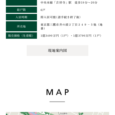
中央本線「吉祥寺」駅 徒歩19分～20分
総戸数
6戸
入居時期
即入居可能(諸手続き終了後)
東京都三鷹市井の頭２丁目２４９－５他（地
所在地
番）
販売価格
（先着順）
1億3490万円（1戸）・1億3790万円（1戸）
現地案内図