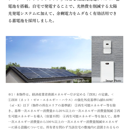
電池を搭載。自宅で発電することで、光熱費を削減する太陽
光発電システムに加えて、余剰電力をムダなく有効活用でき
る蓄電池を採用しました。
※1：本物件は、経済産業省資源エネルギー庁が定める『ZEH』の定義、＜
①ZEH（ネット・ゼロ・エネルギー・ハウス）の強化外皮基準Ua値0.60W/
（㎡・K）以下（物件の所在エリアの基準値） ②再生可能エネルギー等を除
き、基準一次エネルギー消費量から20％以上の一次エネルギー消費量削減 ③再
生可能エネルギーを導入（容量不問） ④再生可能エネルギー等を加えて、基準
一次エネルギー消費量から100％以上の一次エネルギー消費量削減※エネルギ
ーに係る設備については、所有者を問わず当該住宅の敷地内に設置されるもの