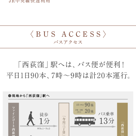
〈 B U S A C C E S S 〉
バスアクセス