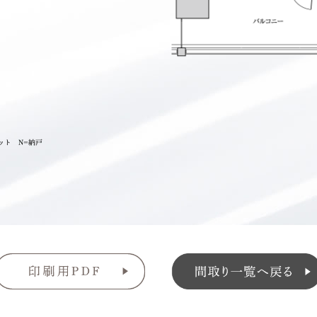
ット N=納戸