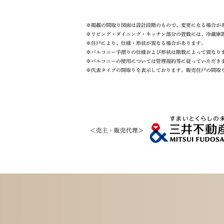
※掲載の間取り図面は設計段階のもので、変更になる場合が
※リビング・ダイニング・キッチン部分の畳数には、冷蔵庫
※住戸により、仕様・形状が異なる場合があります。
※バルコニー手摺りの仕様および形状は階数によって異なり
※バルコニーの使用については管理規約等に従っていただき
※代表タイプの間取りを表示しております。販売住戸の間取