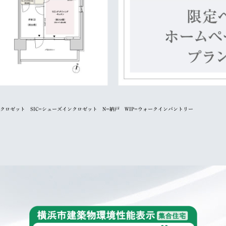
ンクロゼット SIC=シューズインクロゼット N=納戸 WIP=ウォークインパントリー