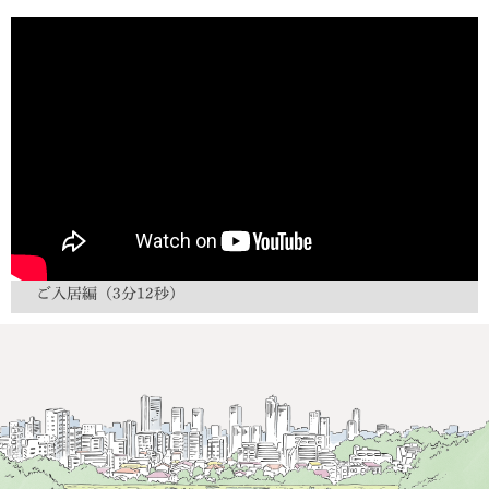
ご入居編（3分12秒）