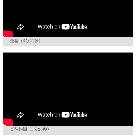
全編（6分21秒）
ご契約編（3分20秒）