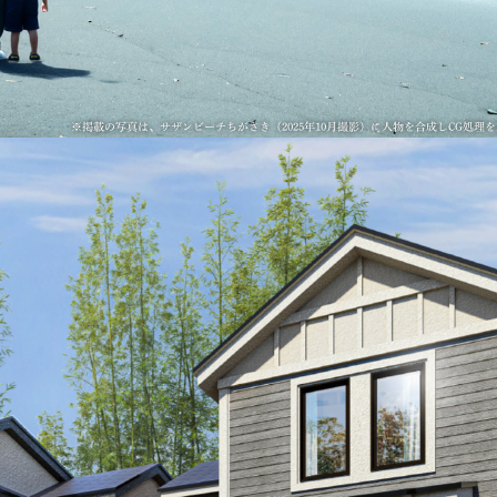
※掲載の写真は、サザンビーチちがさき（2025年10月撮影）に人物を合成しCG処理を施