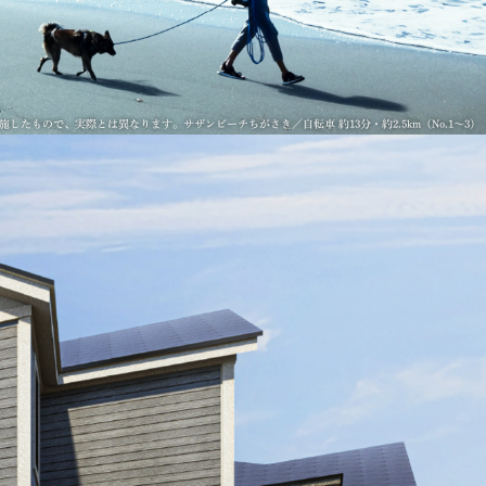
したもので、実際とは異なります。サザンビーチちがさき／自転車 約13分・約2.5km（No.1〜3）