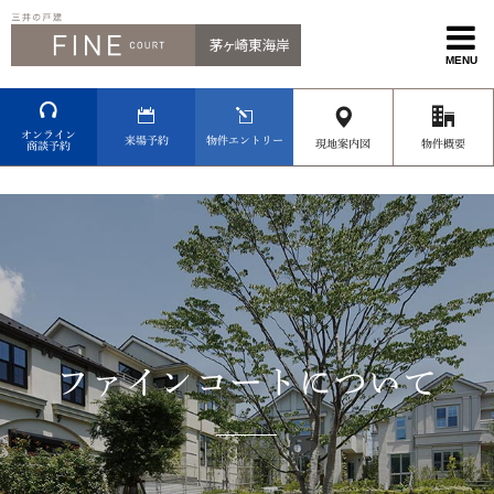
MENU
オンライン
来場予約
物件エントリー
現地案内図
物件概要
商談予約
ファインコートについて