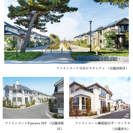
ファインコート守谷ビスタシティ （分譲済街区）
ファインコートFujisawa SST （分譲済街
ファインコート練馬桜台ザ・マークス
区）
（分譲済み）