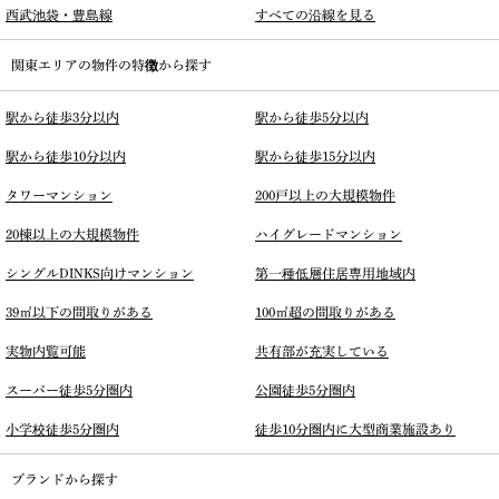
西武池袋・豊島線
すべての沿線を見る
関東エリアの物件の特徴から探す
駅から徒歩3分以内
駅から徒歩5分以内
駅から徒歩10分以内
駅から徒歩15分以内
タワーマンション
200戸以上の大規模物件
20棟以上の大規模物件
ハイグレードマンション
シングルDINKS向けマンション
第一種低層住居専用地域内
39㎡以下の間取りがある
100㎡超の間取りがある
実物内覧可能
共有部が充実している
スーパー徒歩5分圏内
公園徒歩5分圏内
小学校徒歩5分圏内
徒歩10分圏内に大型商業施設あり
ブランドから探す