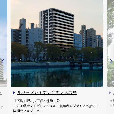
ク
リバープレミアレジデンス広島
「広島」駅、八丁堀へ徒歩８分
３
三井不動産レジデンシャル＆三菱地所レジデンスが贈る共
自
や
同開発プロジェクト