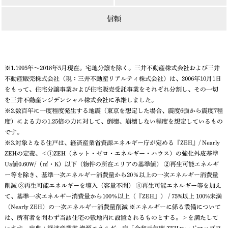
信頼
※1.1995年～2018年5月現在。宅地分譲を除く。三井不動産株式会社および三井
不動産販売株式会社（現：三井不動産リアルティ株式会社）は、2006年10月1日
をもって、住宅分譲事業および住宅販売受託事業をそれぞれ分割し、その一切
を三井不動産レジデンシャル株式会社に承継しました。
※2.数百年に一度程度発生する地震（東京を想定した場合、震度6強から震度7程
度）による力の1.25倍の力に対して、倒壊、崩壊しない程度を想定しているもの
です。
※3.対象となる住戸は、経済産業省資源エネルギー庁が定める『ZEH』/ Nearly
ZEHの定義、＜①ZEH（ネット・ゼロ・エネルギー・ハウス）の強化外皮基準
Ua値0.60W/（㎡・K）以下（物件の所在エリアの基準値） ②再生可能エネルギ
ー等を除き、基準一次エネルギー消費量から20％以上の一次エネルギー消費量
削減 ③再生可能エネルギーを導入（容量不問） ④再生可能エネルギー等を加え
て、基準一次エネルギー消費量から100％以上（『ZEH』） / 75%以上 100%未満
（Nearly ZEH）の一次エネルギー消費量削減 ※エネルギーに係る設備について
は、所有者を問わず当該住宅の敷地内に設置されるものとする。＞を満たして