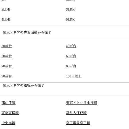
2LDK
3LDK
4LDK
5LDK
関東エリアの専有面積から探す
30㎡台
40㎡台
50㎡台
60㎡台
70㎡台
80㎡台
90㎡台
100㎡以上
関東エリアの沿線から探す
JR山手線
東京メトロ日比谷線
東急東横線
都営大江戸線
中央本線
京王電鉄京王線