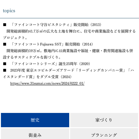
topics
■ 「ファインコート守谷ビスタシティ」販売開始（2013）
開発総面積約41.7万㎡の広大な土地を舞台に、住宅や商業施設などを展開する
プロジェクト。
■ 「ファインコートFujisawa SST」販売開始（2014）
開発総面積約19万㎡。敷地内には商業施設や福祉・健康・教育関連施設も併
設するサスティナブルな街づくり。
■ 「ファインコートシリーズ」誕生25周年（2020）
■ 2023年度 東京エコビルダーズアワード「リーディングカンパニー賞」「ハ
イスタンダード賞」をダブル受賞（2024）
https://www.31sumai.com/news/2024/0222_01/
歴史
家づくり
街並み
プランニング