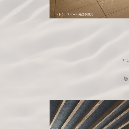
エントランスホール完成予想CG
エ
随