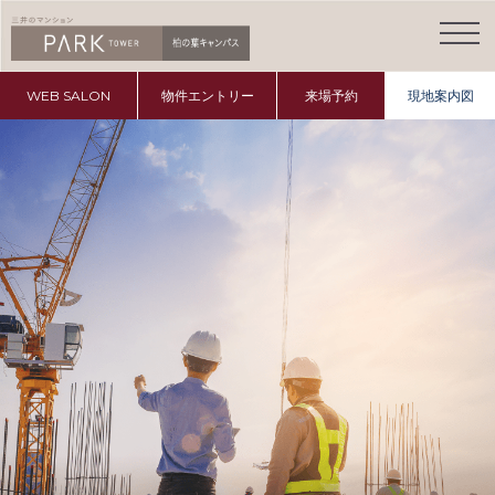
WEB SALON
物件エントリー
来場予約
現地案内図