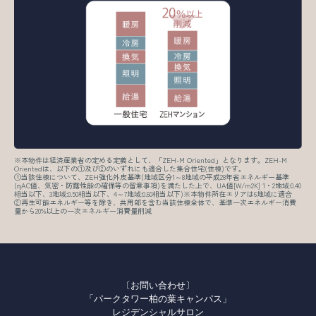
※本物件は経済産業省の定める定義として、「ZEH-M Oriented」となります。ZEH-M
Orientedは、以下の①及び②のいずれにも適合した集合住宅(住棟)です。
①当該住棟について、ZEH強化外皮基準(地域区分1～8地域の平成28年省エネルギー基準
(ηAC値、気密・防露性能の確保等の留意事項)を満たした上で、UA値[W/m2K] 1・2地域:0.40
相当以下、3地域:0.50相当以下、4～7地域:0.60相当以下)※本物件所在エリアは6地域に適合
②再生可能エネルギー等を除き、共用部を含む当該住棟全体で、基準一次エネルギー消費
量から20%以上の一次エネルギー消費量削減
〔お問い合わせ〕
「パークタワー柏の葉キャンパス」
レジデンシャルサロン