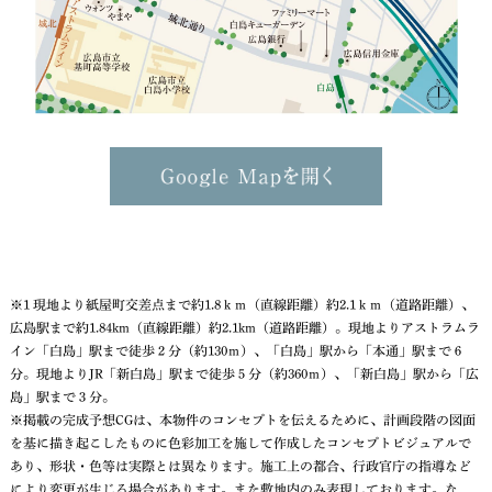
※1 現地より紙屋町交差点まで約1.8ｋｍ（直線距離）約2.1ｋｍ（道路距離）、
広島駅まで約1.84km（直線距離）約2.1km（道路距離）。現地よりアストラムラ
イン「白島」駅まで徒歩２分（約130ｍ）、「白島」駅から「本通」駅まで６
分。現地よりJR「新白島」駅まで徒歩５分（約360ｍ）、「新白島」駅から「広
島」駅まで３分。
※掲載の完成予想CGは、本物件のコンセプトを伝えるために、計画段階の図面
を基に描き起こしたものに色彩加工を施して作成したコンセプトビジュアルで
あり、形状・色等は実際とは異なります。施工上の都合、行政官庁の指導など
により変更が生じる場合があります。また敷地内のみ表現しております。な