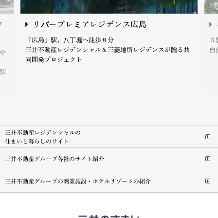
ク
リバープレミアレジデンス広島
「広島」駅、八丁堀へ徒歩８分
３
三井不動産レジデンシャル＆三菱地所レジデンスが贈る共
自
や
同開発プロジェクト
駅
三井不動産レジデンシャルの
住まいと暮らしのサイト
三井不動産グループ各社のサイト紹介
三井不動産グループの商業施設・ホテルリゾートの紹介