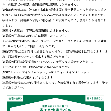
お、外観形状の細部、設備機器等は表現しておりません。
※敷地内の植栽は、竣工から初期の育成期間を経た状態のものを想定して描い
ており、竣工時は植栽の育成を見込んで必要な間隔をとって植えております。
植栽および、共用部の家具・調度品は計画段階のもので、変更となる場合があ
ります。
※家具・調度品、車等は販売価格に含まれません。
※掲載の写真は2024年11月に撮影したものです。
※徒歩の所要時間は、エントランス・サブエントランスからの地図上での計測
で、80mを1分として換算したものです。
※航空写真は2024年6月に撮影したものであり、建物完成後とは異なります。ま
た、周辺環境についても変化する場合があります。
※掲載の図面は設計段階のものであり、変更になる場合があります。
※住戸により仕様・形状が異なる場合があります。
※SIC：シューズインクロゼット、WIC：ウォークインクロゼット
※掲載の間取は代表タイプとなります。
※掲載の情報は2025年1月時点のもので、今後変更となる場合があります。予め
ご了承ください。