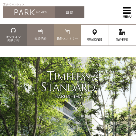
MENU
オンライン
来場予約
物件エントリー
現地案内図
物件概要
商談予約