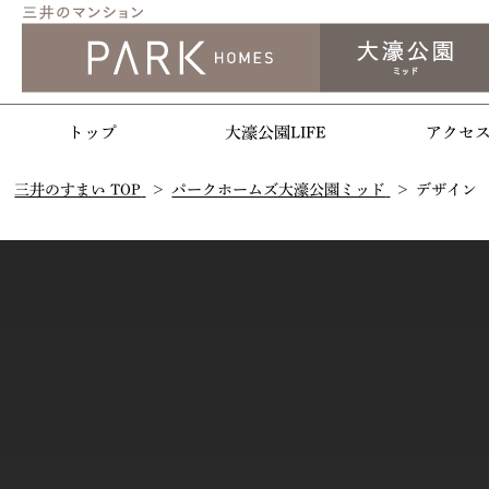
トップ
大濠公園LIFE
アクセ
三井のすまい TOP
パークホームズ大濠公園ミッド
デザイン