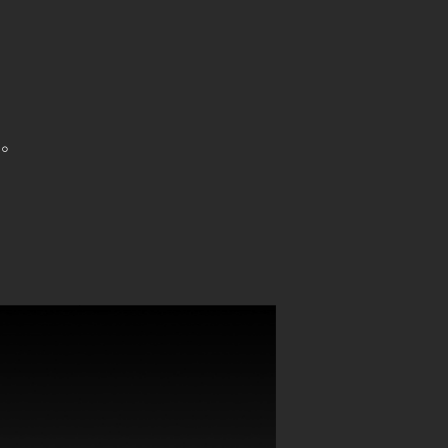
。
る。
。