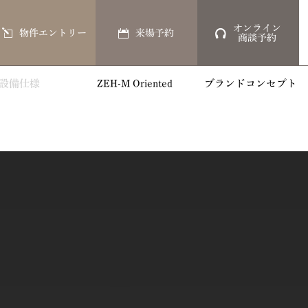
オンライン
物件エントリー
来場予約
商談予約
設備仕様
ZEH-M Oriented
ブランドコンセプト