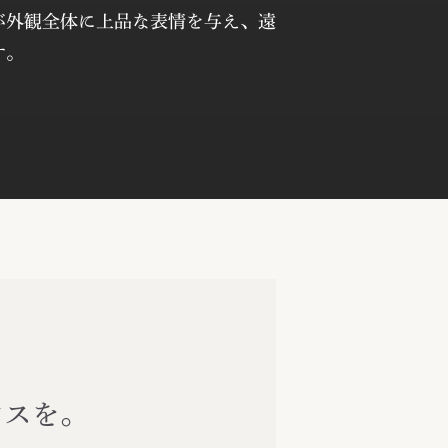
が外観全体に上品な表情を与え、遠
す。
ンスを。