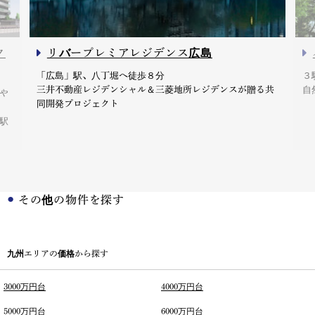
ク
リバープレミアレジデンス広島
「広島」駅、八丁堀へ徒歩８分
３
三井不動産レジデンシャル＆三菱地所レジデンスが贈る共
自
や
同開発プロジェクト
駅
その他の物件を探す
九州エリアの価格から探す
3000万円台
4000万円台
5000万円台
6000万円台