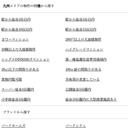
九州エリアの物件の特徴から探す
駅から徒歩3分以内
駅から徒歩5分以内
駅から徒歩10分以内
駅から徒歩15分以内
タワーマンション
200戸以上の大規模物件
20棟以上の大規模物件
ハイグレードマンション
シングルDINKS向けマンション
第一種低層住居専用地域内
39㎡以下の間取りがある
100㎡超の間取りがある
実物内覧可能
共有部が充実している
スーパー徒歩5分圏内
公園徒歩5分圏内
小学校徒歩5分圏内
徒歩10分圏内に大型商業施設あり
ブランドから探す
パークホームズ
パークシティ