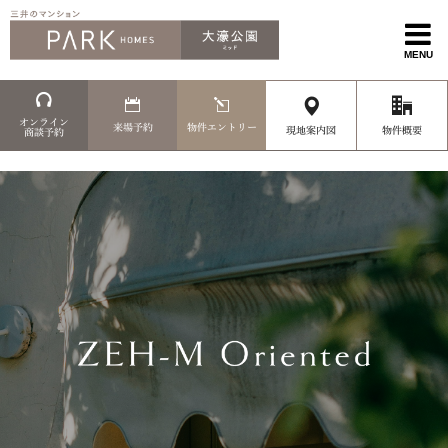
MENU
オンライン
来場予約
物件エントリー
現地案内図
物件概要
商談予約