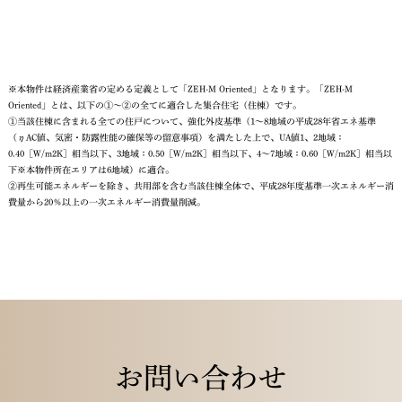
※本物件は経済産業省の定める定義として「ZEH-M Oriented」となります。「ZEH-M
Oriented」とは、以下の①～②の全てに適合した集合住宅（住棟）です。
①当該住棟に含まれる全ての住戸について、強化外皮基準（1～8地域の平成28年省エネ基準
（ηAC値、気密・防露性能の確保等の留意事項）を満たした上で、UA値1、2地域：
0.40［W/m2K］相当以下、3地域：0.50［W/m2K］相当以下、4～7地域：0.60［W/m2K］相当以
下※本物件所在エリアは6地域）に適合。
②再生可能エネルギーを除き、共用部を含む当該住棟全体で、平成28年度基準一次エネルギー消
費量から20％以上の一次エネルギー消費量削減。
お問い合わせ