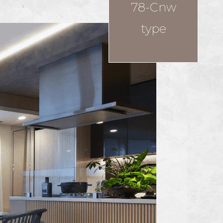
78-Cnw
type