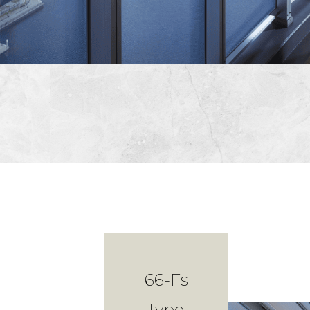
66-Fs
type