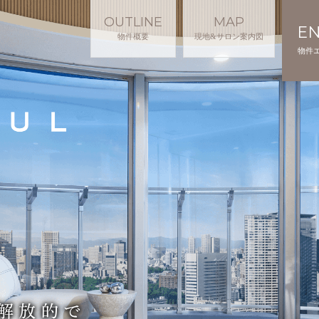
OUTLINE
MAP
E
物件概要
現地&サロン案内図
物件
解放的で