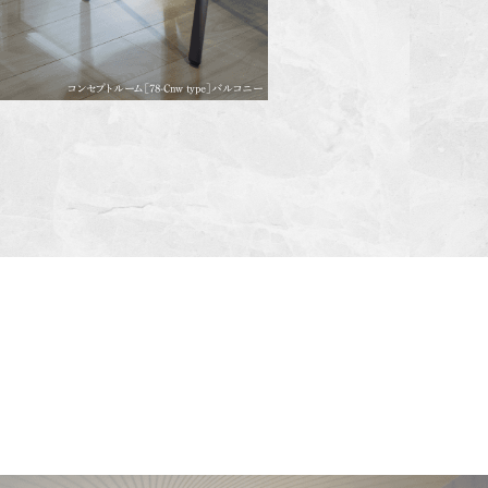
コンセプトルーム［78-Cnw type］バルコニー