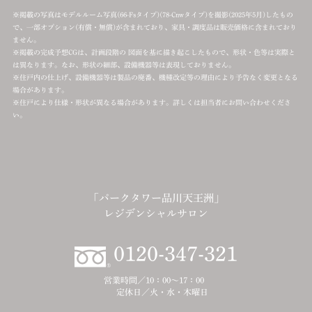
※掲載の写真はモデルルーム写真(66-Fsタイプ)(78-Cnwタイプ)を撮影(2025年5月)したもの
で、一部オプション(有償・無償)が含まれており、家具・調度品は販売価格に含まれており
ません。
※掲載の完成予想CGは、計画段階の 図面を基に描き起こしたもので、形状・色等は実際と
は異なります。なお、形状の細部、設備機器等は表現しておりません。
※住戸内の仕上げ、設備機器等は製品の廃番、機種改定等の理由により予告なく変更となる
場合があります。
※住戸により仕様・形状が異なる場合があります。詳しくは担当者にお問い合わせくださ
い。
「パークタワー品川天王洲」
レジデンシャルサロン
0120-347-321
営業時間／
10：00～17：00
定休日／
火・水・木曜日