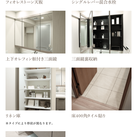
フィオレストーン天板
シングルレバー混合水栓
上下オレフィン框付き三面鏡
三面鏡裏収納
リネン庫
床400角タイル貼り
※タイプにより形状が異なります。