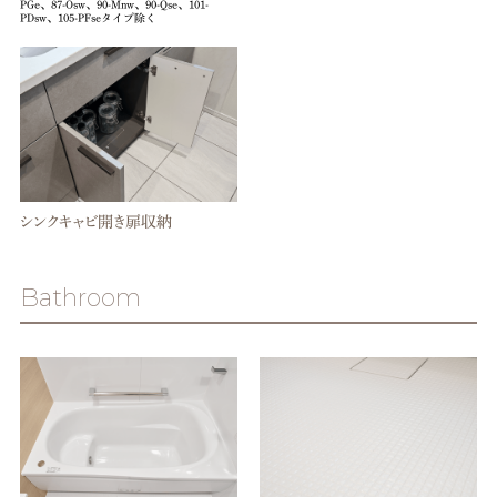
PGe、87-Osw、90-Mnw、90-Qse、101-
PDsw、105-PFseタイプ除く
シンクキャビ開き扉収納
Bathroom