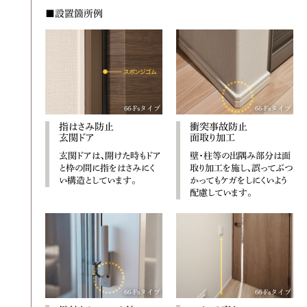
■設置箇所例
66-Fsタイプ
66-Fsタイプ
指はさみ防止
衝突事故防止
玄関ドア
面取り加工
玄関ドアは、開けた時もドア
壁・柱等の出隅み部分は面
と枠の間に指をはさみにく
取り加工を施し、誤ってぶつ
い構造としています。
かってもケガをしにくいよう
配慮しています。
66-Fsタイプ
66-Fsタイプ