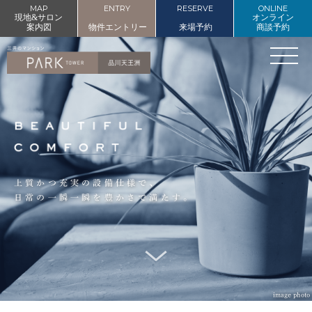
MAP
ENTRY
RESERVE
ONLINE
現地&サロン
オンライン
案内図
物件エントリー
来場予約
商談予約
上質かつ充実の設備仕様で、
日常の一瞬一瞬を豊かさで満たす。
image photo