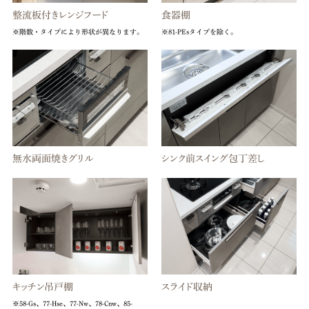
食器棚
整流板付きレンジフード
※81-PEsタイプを除く。
※階数・タイプにより形状が異なります。
無水両面焼きグリル
シンク前スイング包丁差し
キッチン吊戸棚
スライド収納
※58-Gs、77-Hse、77-Nw、78-Cnw、85-