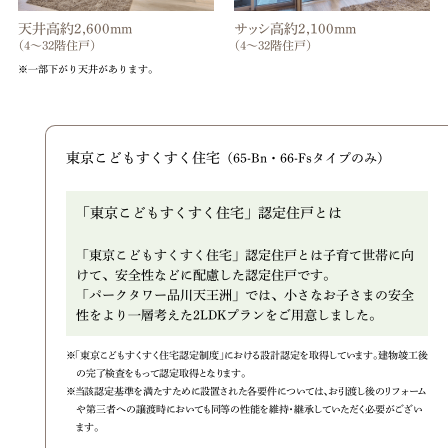
天井高約2,600mm
サッシ高約2,100mm
（4～32階住戸）
（4～32階住戸）
※一部下がり天井があります。
東京こどもすくすく住宅
（65-Bn・66-Fsタイプのみ）
「東京こどもすくすく住宅」認定住戸とは
「東京こどもすくすく住宅」認定住戸とは子育て世帯に向
けて、安全性などに配慮した認定住戸です。
「パークタワー品川天王洲」では、小さなお子さまの安全
性をより一層考えた2LDKプランをご用意しました。
※「東京こどもすくすく住宅認定制度」における設計認定を取得しています。建物竣工後
の完了検査をもって認定取得となります。
※当該認定基準を満たすために設置された各要件については、お引渡し後のリフォーム
や第三者への譲渡時においても同等の性能を維持・継承していただく必要がござい
ます。