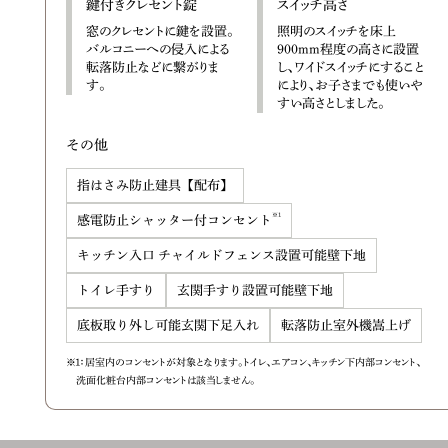
鍵付きクレセント錠
スイッチ高さ
窓のクレセントに鍵を設置。
照明のスイッチを床上
バルコニーへの侵入による
900mm程度の高さに設置
転落防止などに繋がりま
し、ワイドスイッチにすること
す。
により、お子さまでも使いや
すい高さとしました。
その他
指はさみ防止建具【配布】
※1
感電防止シャッター付コンセント
キッチン入口 チャイルドフェンス設置可能壁下地
トイレ手すり
玄関手すり設置可能壁下地
底板取り外し可能玄関下足入れ
転落防止室外機嵩上げ
※1：居室内のコンセントが対象となります。トイレ、エアコン、キッチン下内部コンセント、
洗面化粧台内部コンセントは該当しません。