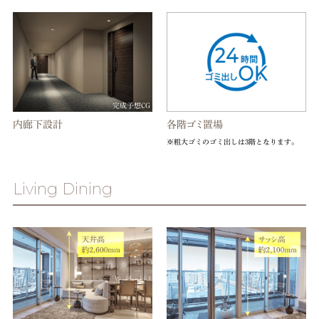
完成予想CG
内廊下設計
各階ゴミ置場
※粗大ゴミのゴミ出しは3階となります。
Living Dining