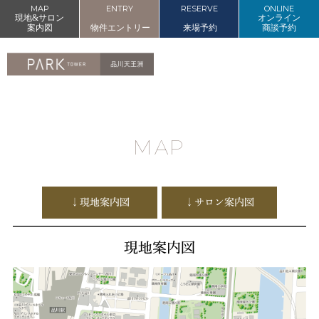
MAP
ENTRY
RESERVE
ONLINE
現地&サロン
オンライン
案内図
物件エントリー
来場予約
商談予約
MAP
↓現地案内図
↓サロン案内図
現地案内図