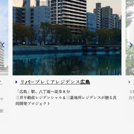
ク
リバープレミアレジデンス広島
「広島」駅、八丁堀へ徒歩８分
３
三井不動産レジデンシャル＆三菱地所レジデンスが贈る共
自
や
同開発プロジェクト
駅