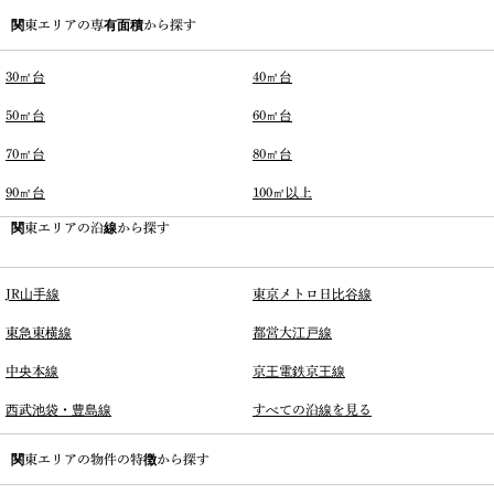
関東エリアの専有面積から探す
30㎡台
40㎡台
50㎡台
60㎡台
70㎡台
80㎡台
90㎡台
100㎡以上
関東エリアの沿線から探す
JR山手線
東京メトロ日比谷線
東急東横線
都営大江戸線
中央本線
京王電鉄京王線
西武池袋・豊島線
すべての沿線を見る
関東エリアの物件の特徴から探す