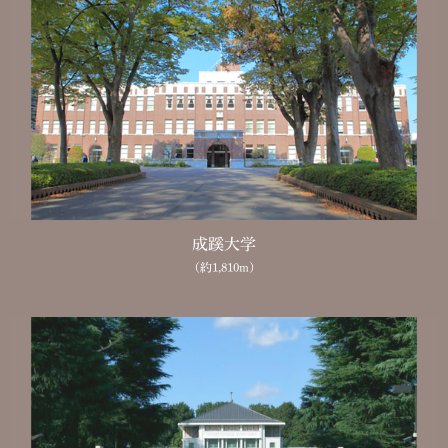
成蹊大学
（約1,810m）