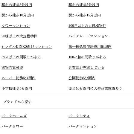
駅から徒歩3分以内
駅から徒歩5分以内
駅から徒歩10分以内
駅から徒歩15分以内
タワーマンション
200戸以上の大規模物件
20棟以上の大規模物件
ハイグレードマンション
シングルDINKS向けマンション
第一種低層住居専用地域内
39㎡以下の間取りがある
100㎡超の間取りがある
実物内覧可能
共有部が充実している
スーパー徒歩5分圏内
公園徒歩5分圏内
小学校徒歩5分圏内
徒歩10分圏内に大型商業施設あり
ブランドから探す
パークホームズ
パークシティ
パークタワー
パークマンション