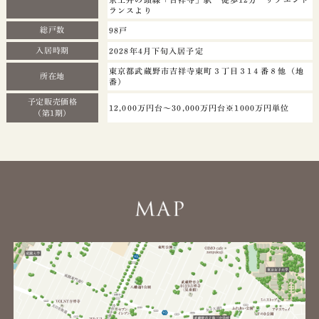
ランスより
総戸数
98戸
入居時期
2028年4月下旬入居予定
東京都武蔵野市吉祥寺東町３丁目３1４番８他（地
所在地
番）
予定販売価格
12,000万円台～30,000万円台※1000万円単位
（第1期）