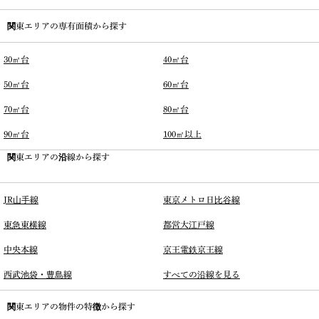
関東エリアの専有面積から探す
30㎡台
40㎡台
50㎡台
60㎡台
70㎡台
80㎡台
90㎡台
100㎡以上
関東エリアの沿線から探す
JR山手線
東京メトロ日比谷線
東急東横線
都営大江戸線
中央本線
京王電鉄京王線
西武池袋・豊島線
すべての沿線を見る
関東エリアの物件の特徴から探す