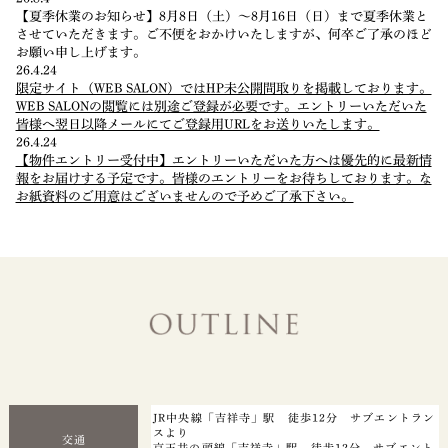
【夏季休業のお知らせ】8月8日（土）～8月16日（日）まで夏季休業と
させていただきます。ご不便をおかけいたしますが、何卒ご了承のほど
お願い申し上げます。
26.4.24
限定サイト（WEB SALON）ではHP未公開間取りを掲載しております。
WEB SALONの閲覧には別途ご登録が必要です。エントリーいただいた
皆様へ翌日以降メールにてご登録用URLをお送りいたします。
26.4.24
【物件エントリー受付中】エントリーいただいた方へは優先的に最新情
報をお届けする予定です。皆様のエントリーをお待ちしております。な
お紙資料のご用意はございませんので予めご了承下さい。
JR中央線「吉祥寺」駅 徒歩12分 サブエントラン
スより
交通
京王井の頭線「吉祥寺」駅 徒歩12分 サブエント