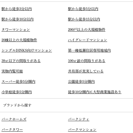
駅から徒歩3分以内
駅から徒歩5分以内
駅から徒歩10分以内
駅から徒歩15分以内
タワーマンション
200戸以上の大規模物件
20棟以上の大規模物件
ハイグレードマンション
シングルDINKS向けマンション
第一種低層住居専用地域内
39㎡以下の間取りがある
100㎡超の間取りがある
実物内覧可能
共有部が充実している
スーパー徒歩5分圏内
公園徒歩5分圏内
小学校徒歩5分圏内
徒歩10分圏内に大型商業施設あり
ブランドから探す
パークホームズ
パークシティ
パークタワー
パークマンション