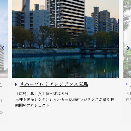
ク
リバープレミアレジデンス広島
「広島」駅、八丁堀へ徒歩８分
３
三井不動産レジデンシャル＆三菱地所レジデンスが贈る共
自
や
同開発プロジェクト
駅