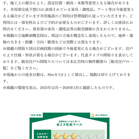
す。施工上の都合により、設定位置・樹高・本数等変更となる場合がありま
す。共用部完成予想CGに表現されている家具・調度品、アート等は今後変更と
なる場合がございます共用施設のご利用は管理規約に従っていただきます。ご
利用には一部有料およびご予約が必要なものがございます。詳しくは係員にお
問合せください。専有部の家具・調度品等は販売価格に含まれておりません。
※掲載の立地断面概念図は、周辺の立地を概念化し表現したもので、地形・建
物の大きさ・距離・方向・眺望などは実際とは異なります。
※掲載の間取り図は計画段階の図面で今後変更になる場合がございます。住戸
により仕様・形状が異なる場合がございます。代表タイプの間取りを表示して
おります。販売住戸の間取りについては本広告時の物件概要の［販売住戸の一
覧］をご覧ください。
※現地からの徒歩分数は、80mを1分として算出し、端数は切り上げておりま
す。
※掲載の環境写真は、2025年12月～2026年4月に撮影したものです。