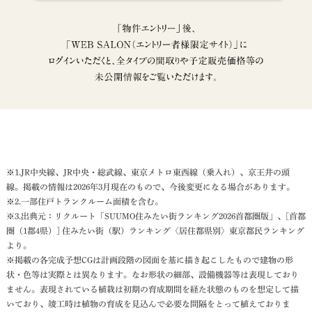
※1.JR中央線、JR中央・総武線、東京メトロ東西線（乗入れ）、京王井の頭
線。掲載の情報は2026年3月現在のもので、今後変更になる場合があります。
※2.一部住戸トランクルーム面積を含む。
※3.出典元：リクルート「SUUMO住みたい街ランキング2026首都圏版」、[首都
圏（1都4県）] 住みたい街（駅）ランキング〈居住都県別〉東京都民ランキング
より。
※掲載の各完成予想CGは計画段階の図面を基に描き起こしたもので建物の形
状・色等は実際とは異なります。なお形状の細部、設備機器等は表現しており
ません。表現されている植栽は初期の育成期間を経た状態のものを想定して描
いており、竣工時は植物の育成を見込んで必要な間隔をとって植えておりま