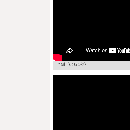
全編（6分21秒）