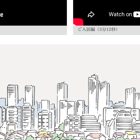
ご入居編（3分12秒）